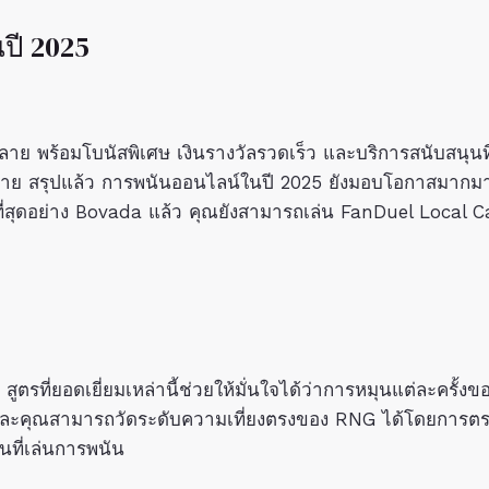
นปี 2025
าย พร้อมโบนัสพิเศษ เงินรางวัลรวดเร็ว และบริการสนับสนุนที
ย สรุปแล้ว การพนันออนไลน์ในปี 2025 ยังมอบโอกาสมากมายสำห
ที่สุดอย่าง Bovada แล้ว คุณยังสามารถเล่น FanDuel Local 
น์ สูตรที่ยอดเยี่ยมเหล่านี้ช่วยให้มั่นใจได้ว่าการหมุนแต่ละค
ะคุณสามารถวัดระดับความเที่ยงตรงของ RNG ได้โดยการตรวจส
ที่เล่นการพนัน