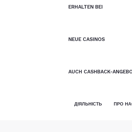
ERHALTEN BEI
NEUE CASINOS
AUCH CASHBACK-ANGEBOT
ДІЯЛЬНІСТЬ
ПРО НА