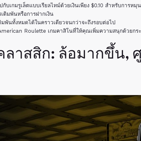
นไปกับเกมรูเล็ตแบบเรียลไทม์ด้วยเงินเพียง $0.10 สำหรับการหมุน
เดิมพันหรือการฝากเงิน
ัดเดิมพันทั้งหมดได้ในคราวเดียวจนกว่าจะถึงรอบต่อไป
rican Roulette เกมคาสิโนที่ให้คุณเพิ่มความสนุกด้วยกระเป
สสิก: ล้อมากขึ้น, ศูน