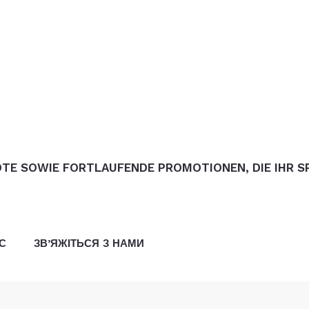
E SOWIE FORTLAUFENDE PROMOTIONEN, DIE IHR SP
С
ЗВ’ЯЖІТЬСЯ З НАМИ