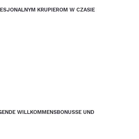
FESJONALNYM KRUPIEROM W CZASIE
REGENDE WILLKOMMENSBONUSSE UND