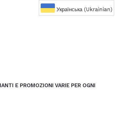
Українська (Ukrainian)
MANTI E PROMOZIONI VARIE PER OGNI