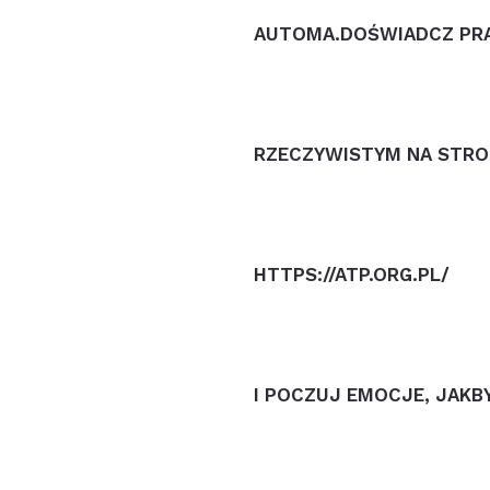
AUTOMA.DOŚWIADCZ PRA
RZECZYWISTYM NA STRO
HTTPS://ATP.ORG.PL/
I POCZUJ EMOCJE, JAK