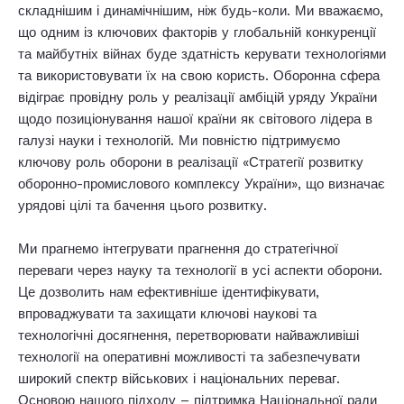
складнішим і динамічнішим, ніж будь-коли. Ми вважаємо,
що одним із ключових факторів у глобальній конкуренції
та майбутніх війнах буде здатність керувати технологіями
та використовувати їх на свою користь. Оборонна сфера
відіграє провідну роль у реалізації амбіцій уряду України
щодо позиціонування нашої країни як світового лідера в
галузі науки і технологій. Ми повністю підтримуємо
ключову роль оборони в реалізації «Стратегії розвитку
оборонно-промислового комплексу України», що визначає
урядові цілі та бачення цього розвитку.
Ми прагнемо інтегрувати прагнення до стратегічної
переваги через науку та технології в усі аспекти оборони.
Це дозволить нам ефективніше ідентифікувати,
впроваджувати та захищати ключові наукові та
технологічні досягнення, перетворювати найважливіші
технології на оперативні можливості та забезпечувати
широкий спектр військових і національних переваг.
Основою нашого підходу – підтримка Національної ради