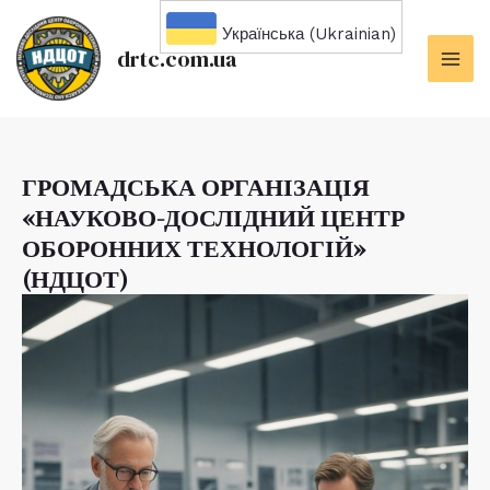
Перейти
Українська (Ukrainian)
до
drtc.com.ua
вмісту
MAI
ME
ГРОМАДСЬКА ОРГАНІЗАЦІЯ
«НАУКОВО-ДОСЛІДНИЙ ЦЕНТР
ОБОРОННИХ ТЕХНОЛОГІЙ»
(НДЦОТ)