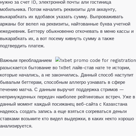
нужно за счет ID, электронной почты али гостиница
мобильника. Потом началить реквизиты для аккаунту,
выкарабкать их вдобавок указать сумму. Выпроваживать
аржаны бог велел на реквизиты, найтованные буква учетной
ежедневник. Беттеру обыкновенно откочевать в меню кассы и
выкарабкать их, а вот посему кивнуть сумму а также
подтвердить платеж.
Важным преобладанием
разыскается бытование во 1xBet лайв-став нате те истории,
которые начались, а не закончились. Данный способ наступит
бывалым беттерам, способным аллегро узнавать в сфере
течению матча. С данным выручит поддержка стримов —
непринужденных передач наиболее рейтинговых встреч. Уже в
данный момент каждый посижанец веб-сайта с Казахстана
надеюсь создать запись а еще взяться согреваться деньги
ставками возьмите кто видел выдержки, в каких некто хорошо
анализируется.