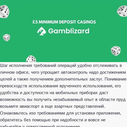
Шаг исполнения требований операций удобно отслеживать в
личном офисе, чего упрощает автоконтроль надо достижением
целей а также получением дополнительных заслуг. Понимание
превосходств использования врученного использования, его
удобства и доступности на мобильных приборах даст
возможность вы получить незабываемый опыт в области пруд
возьмите авиаспорт а еще азартных представлений.
Ознакомьтесь изо требованиями для установки приложения,
обратитесь без помощью при надобности и вовсе не
забывайте о ответственной исполнению.