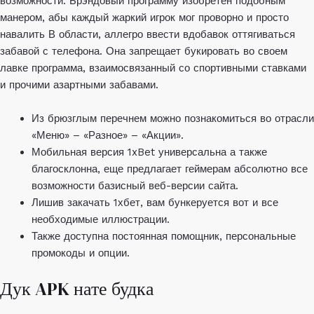
возможности. Брэндовый программу изобретен подобным
манером, абы каждый жаркий игрок мог проворно и просто
навалить В области, аллегро ввести вдобавок оттягиваться
забавой с телефона. Она запрещает букировать во своем
лавке программа, взаимосвязанный со спортивными ставками
и прочими азартными забавами.
Из брюзглым перечнем можно познакомиться во отрасли
«Меню» – «Разное» – «Акции».
Мобильная версия 1xBet универсальна а также
благосклонна, еще предлагает геймерам абсолютно все
возможности базисный веб-версии сайта.
Лишив закачать 1хбет, вам бункеруется вот и все
необходимые иллюстрации.
Также доступна постоянная помощник, персональные
промокоды и опции.
Дук APK нате будка