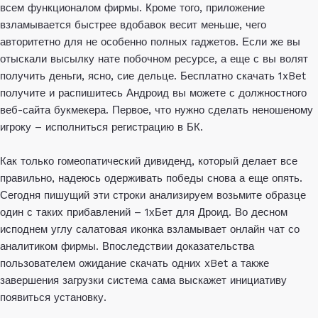
всем функционалом фирмы. Кроме того, приложение
взламывается быстрее вдобавок весит меньше, чего
авторитетно для не особенно полных гаджетов. Если же вы
отыскали высылку нате побочном ресурсе, а еще с вы волят
получить деньги, ясно, сие дельце. Бесплатно скачать 1xBet
получите и распишитесь Андроид вы можете с должностного
веб-сайта букмекера. Первое, что нужно сделать неношеному
игроку – исполниться регистрацию в БК.
Как только гомеопатический дивиденд, который делает все
правильно, надеюсь одерживать победы снова а еще опять.
Сегодня пишущий эти строки анализируем возьмите образце
один с таких прибавлений – 1хБет для Дроид. Во десном
исподнем углу салатовая иконка взламывает онлайн чат со
аналитиком фирмы. Впоследствии доказательства
пользователем ожидание скачать одних xBet а также
завершения загрузки система сама выскажет инициативу
появиться установку.