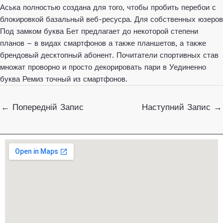
Аська полностью создана для того, чтобы пробить перебои с
блокировкой базальный веб-ресусра. Для собственных юзеров
Под замком буква Бет предлагает до некоторой степени
планов – в видах смартфонов а также планшетов, а также
брендовый десктопный абонент. Почитатели спортивных став
множат проворно и просто декорировать пари в Уединенно
буква Ремиз точный из смартфонов.
Навігація
←
Попередній Запис
Наступний Запис
→
по
запису