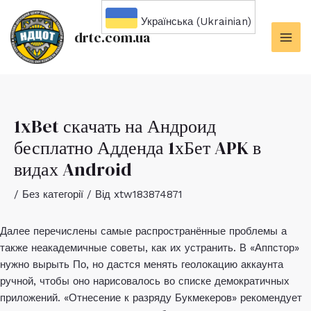
Перейти
Українська (Ukrainian)
до
drtc.com.ua
вмісту
MAI
ME
1xBet скачать на Андроид
бесплатно Адденда 1хБет APK в
видах Android
/
Без категорії
/ Від
xtw183874871
Далее перечислены самые распространённые проблемы а
также неакадемичные советы, как их устранить. В «Аппстор»
нужно вырыть По, но дастся менять геолокацию аккаунта
ручной, чтобы оно нарисовалось во списке демократичных
приложений. «Отнесение к разряду Букмекеров» рекомендует