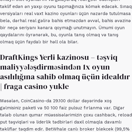
təklif edən ən yaxşı oyunu tapmağınıza kömək edəcək.
Sınaq
versiyaları real vaxt kazino oyunları üçün nəzərdə tutulmasa
belə, dərhal real gəlirə bahis etməzdən əvvəl, bahis əvəzinə
bir neçə seriyanı kənara qoymağı unutmayın. Ümumi oyun
qaydalarını öyrənərək, bu, oyunla tanış olmaq və tanış
olmaq üçün faydalı bir həll ola bilər.
DraftKings Yerli kazinosu – təşviq
maliyyələşdirməsindən 1x oyun
asılılığına sahib olmaq üçün idealdır
| fraga casino yukle
Məsələn, CoinCasino-da 29.100 dollar dəyərində xoş
gəlmisiniz paketi və 50 100 faiz pulsuz fırlanma var. Digər
tələb olunan qumar müəssisələrimizin çoxu cashback, reload
put təşviqləri və liderlik tədbirləri daxil olmaqla davamlı
təkliflər təqdim edir. BetWhale canlı broker blekcek (99,5%