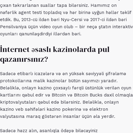
çıxan təkrarlanan suallar tapa bilərsiniz. Hamımız on
nəfərlik agent testi topladıq və hər birinə uyğun həllər təklif
etdik. Bu, 2013-cü ildən bəri Nyu-Cersi və 2017-ci ildən bəri
Pensilvaniya üçün video oyun olub – bir neçə ştatın interaktiv
oyunları qanuniləşdirdiyi illərdən bəri.
İnternet əsaslı kazinolarda pul
qazanırsınız?
Sadəcə etibarlı icazələrə və ən yüksək səviyyəli şifrələmə
protokollarına malik kazinolar bütün sayımızı yaradır.
Beləliklə, onlayn kazino çoxsaylı fərqli üstünlük verilən oyun
kartlarını qəbul edir və Bitcoin və Bitcoin Bucks daxil olmaqla
kriptovalyutaları qəbul edə bilərsiniz. Beləliklə, onlayn
kazino veb səhifələri kazino pokerinə və elektron
valyutasına maraq göstərən insanlar üçün əla yerdir.
Sadəcə həzz alın, asanlıqla ödəyə biləcəyiniz