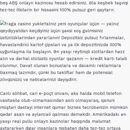
beş ABŞ onlayn kazinosu hesab edirsiniz. Əla keşbek təşviqi
tez-tez itkilərin bir hissəsini 100% pulsuz geri qaytarır.
Yalnız yeni oyunçular üçün — yalnız
qeydiyyatdan keçdiyiniz üçün şəxsi xoş gəlmisiniz
üstünlüklərindən yararlanın! Depozitsiz pulsuz fırlanmalar,
həvəsləndirici kartof çipsləri və ya ilk depozitinizdə 300%
uyğunlaşma ilə başlayın. Ən yaxşı reytinqli slotlardan həzz
alın və dərhal stolüstü oyunlar qazanın — kredit kartı tələb
olunmur. Dəvət olunan bonuslara və davamlı reklamlara
baxmaq lazımdır, çünki bu təkliflər həm də potensial
zövqünüzü və nəticələrinizi dəyişdirir.
Canlı söhbət, cari e-poçt ünvanı, əks halda mobil telefon
vasitəsilə olub-olmamasından asılı olmayaraq, qanuni
müştəri dəstəyi internet qumar biznes təcrübənizin mümkün
qədər asan və əyləncəli qalması deməkdir. Amerikadakı ən
yaxşı real pullu onlayn kazinolar haqqında məlumat
axtararkən digər insanlara nisbətən daha tez-tez ortaya