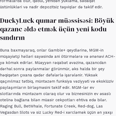
formalarda olur, qəbul, yenidən yükləmə, sədaqət
üstünlükləri və nadir depozitsiz təşviqlər də təklif edir.
DuckyLuck qumar müəssisəsi: Böyük
qazanc əldə etmək üçün yeni kodu
sındırın
Buna baxmayaraq, onlar Gamble+ qeydlərinə, MGM-in
müşayiətçi həlləri sayəsində ani ötürmələrə və ənənəvi ACH-
yə kömək edirlər. Müəyyən rəqabət əvəzinə, qazancdan
dərhal sonra paylanmalar görünmür, əks halda bir şey
həqiqətən çıxana qədər dəfələrlə işarələnir. Yüksək
qaçınılmaz tətbiq, müntəzəm funksiya vəziyyəti və eksklüziv
paylaşımların birləşməsini təklif edir. MGM-lər ev
slotlarında müntəzəm olaraq olur və biznesinizin ev əsaslı
otelinə bağlana bilən müasir cekpotları ehtiva edə bilər.
Raging Bull, BetWhale, Fortunate Creek, Red-dog, Las
Vegasdan Slots və siz Lucky Red-i xərcləmək üçün ən yaxşı