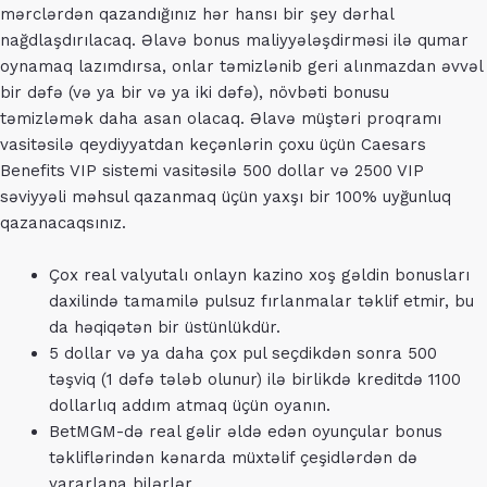
mərclərdən qazandığınız hər hansı bir şey dərhal
nağdlaşdırılacaq. Əlavə bonus maliyyələşdirməsi ilə qumar
oynamaq lazımdırsa, onlar təmizlənib geri alınmazdan əvvəl
bir dəfə (və ya bir və ya iki dəfə), növbəti bonusu
təmizləmək daha asan olacaq. Əlavə müştəri proqramı
vasitəsilə qeydiyyatdan keçənlərin çoxu üçün Caesars
Benefits VIP sistemi vasitəsilə 500 dollar və 2500 VIP
səviyyəli məhsul qazanmaq üçün yaxşı bir 100% uyğunluq
qazanacaqsınız.
Çox real valyutalı onlayn kazino xoş gəldin bonusları
daxilində tamamilə pulsuz fırlanmalar təklif etmir, bu
da həqiqətən bir üstünlükdür.
5 dollar və ya daha çox pul seçdikdən sonra 500
təşviq (1 dəfə tələb olunur) ilə birlikdə kreditdə 1100
dollarlıq addım atmaq üçün oyanın.
BetMGM-də real gəlir əldə edən oyunçular bonus
təkliflərindən kənarda müxtəlif çeşidlərdən də
yararlana bilərlər.