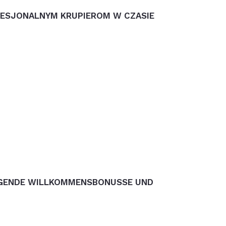
FESJONALNYM KRUPIEROM W CZASIE
REGENDE WILLKOMMENSBONUSSE UND