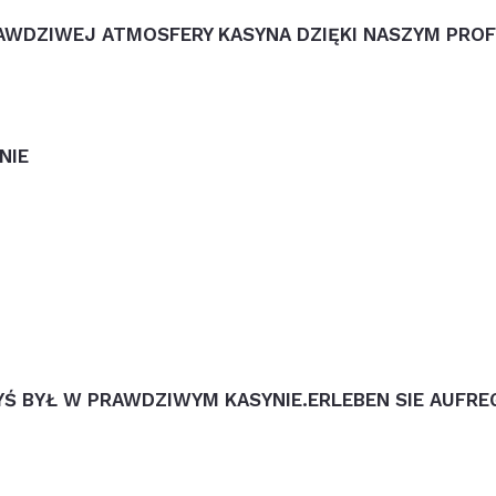
WDZIWEJ ATMOSFERY KASYNA DZIĘKI NASZYM PRO
NIE
BYŚ BYŁ W PRAWDZIWYM KASYNIE.ERLEBEN SIE AUF