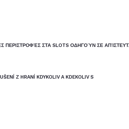
ΈΣ ΠΕΡΙΣΤΡΟΦΈΣ ΣΤΑ SLOTS ΟΔΗΓΟΎΝ ΣΕ ΑΠΊΣΤΕΥΤ
UŠENÍ Z HRANÍ KDYKOLIV A KDEKOLIV S