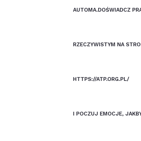
AUTOMA.DOŚWIADCZ PRA
RZECZYWISTYM NA STRO
HTTPS://ATP.ORG.PL/
I POCZUJ EMOCJE, JAK