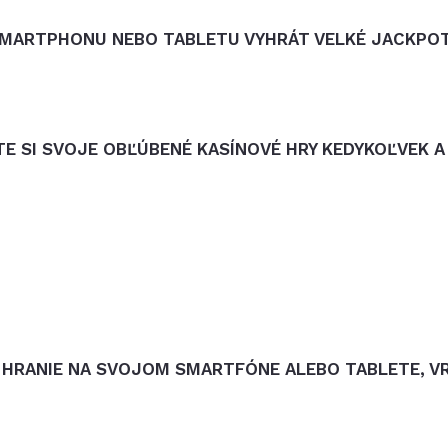
MARTPHONU NEBO TABLETU VYHRÁT VELKÉ JACKPOTY,
E SI SVOJE OBĽÚBENÉ KASÍNOVÉ HRY KEDYKOĽVEK A
 HRANIE NA SVOJOM SMARTFÓNE ALEBO TABLETE, VR