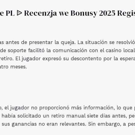
e PL ᐉ Recenzja we Bonusy 2025 Regi
s antes de presentar la queja. La situación se resolvi
 de soporte facilitó la comunicación con el casino loc
retiro. El jugador expresó su descontento por la esper
atro meses.
so, el jugador no proporcionó más información, lo qu
había solicitado un retiro manual siete días antes, pe
sus ganancias no eran relevantes. Sin embargo, a pesa