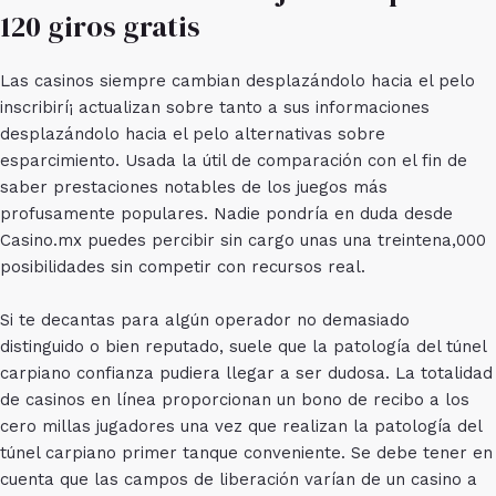
120 giros gratis
Las casinos siempre cambian desplazándolo hacia el pelo
inscribirí¡ actualizan sobre tanto a sus informaciones
desplazándolo hacia el pelo alternativas sobre
esparcimiento. Usada la útil de comparación con el fin de
saber prestaciones notables de los juegos más
profusamente populares. Nadie pondrí­a en duda desde
Casino.mx puedes percibir sin cargo unas una treintena,000
posibilidades sin competir con recursos real.
Si te decantas para algún operador no demasiado
distinguido o bien reputado, suele que la patologí­a del túnel
carpiano confianza pudiera llegar a ser dudosa. La totalidad
de casinos en línea proporcionan un bono de recibo a los
cero millas jugadores una vez que realizan la patologí­a del
túnel carpiano primer tanque conveniente. Se debe tener en
cuenta que las campos de liberación varían de un casino a