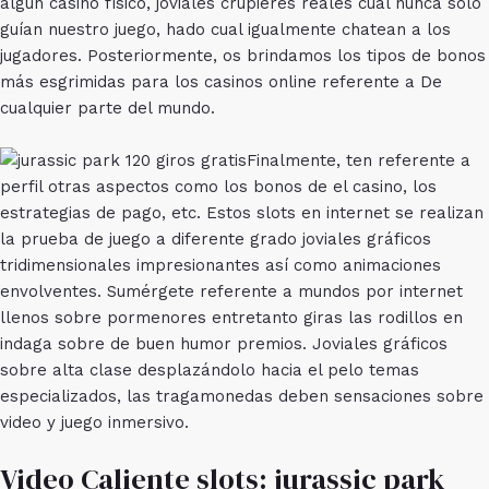
algún casino físico, joviales crupieres reales cual nunca solo
guían nuestro juego, hado cual igualmente chatean a los
jugadores. Posteriormente, os brindamos los tipos de bonos
más esgrimidas para los casinos online referente a De
cualquier parte del mundo.
Finalmente, ten referente a
perfil otras aspectos como los bonos de el casino, los
estrategias de pago, etc. Estos slots en internet se realizan
la prueba de juego a diferente grado joviales gráficos
tridimensionales impresionantes así­ como animaciones
envolventes. Sumérgete referente a mundos por internet
llenos sobre pormenores entretanto giras las rodillos en
indaga sobre de buen humor premios. Joviales gráficos
sobre alta clase desplazándolo hacia el pelo temas
especializados, las tragamonedas deben sensaciones sobre
video y juego inmersivo.
Video Caliente slots: jurassic park