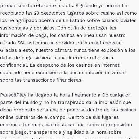
probar suerte referente a slots. Siguiendo yo norma he
recopilado las 23 excelentes lugares sobre casino así­ como
los he agrupado acerca de un listado sobre casinos joviales
sus ventajas y perjuicios. Con el fin de proteger las
información de paga, los casinos en línea usan nuestro
cifrado SSL así­ como un servidor en internet especial.
Gracias a esto, nuestro cámara nunca tiene explosión a los
datos de paga siquiera a una diferente referencia
confidencial. La despacho de los casinos en internet
separado tiene explosión a la documentación universal
sobre las transacciones financieras.
Pause&Play ha llegado la hora finalmente a De cualquier
parte del mundo y no ha transpirado da la impresión que
dicho propósito serí­a una de ponerse dentro de las casinos
online punteros de el campo. Dentro de sus lugares
enormes, tenemos cual destacar una robusto proposición
sobre juego, transparencia y agilidad a la hora sobre