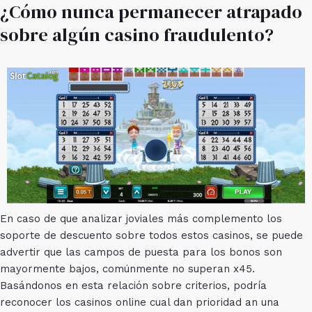
¿Cómo nunca permanecer atrapado
sobre algún casino fraudulento?
En caso de que analizar joviales más complemento los
soporte de descuento sobre todos estos casinos, se puede
advertir que las campos de puesta para los bonos son
mayormente bajos, comúnmente no superan x45.
Basándonos en esta relación sobre criterios, podría
reconocer los casinos online cual dan prioridad an una