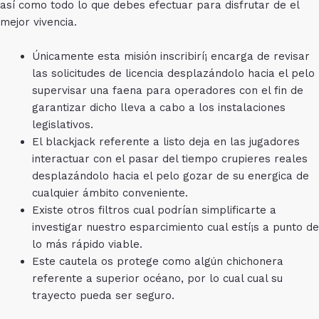
así­ como todo lo que debes efectuar para disfrutar de el
mejor vivencia.
Únicamente esta misión inscribirí¡ encarga de revisar
las solicitudes de licencia desplazándolo hacia el pelo
supervisar una faena para operadores con el fin de
garantizar dicho lleva a cabo a los instalaciones
legislativos.
El blackjack referente a listo deja en las jugadores
interactuar con el pasar del tiempo crupieres reales
desplazándolo hacia el pelo gozar de su energica de
cualquier ámbito conveniente.
Existe otros filtros cual podrían simplificarte a
investigar nuestro esparcimiento cual estí¡s a punto de
lo más rápido viable.
Este cautela os protege como algún chichonera
referente a superior océano, por lo cual cual su
trayecto pueda ser seguro.