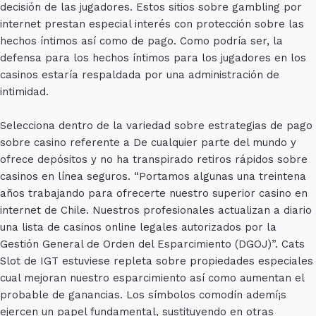
decisión de las jugadores. Estos sitios sobre gambling por
internet prestan especial interés con protección sobre las
hechos íntimos así­ como de pago. Como podrí­a ser, la
defensa para los hechos íntimos para los jugadores en los
casinos estaría respaldada por una administración de
intimidad.
Selecciona dentro de la variedad sobre estrategias de pago
sobre casino referente a De cualquier parte del mundo y
ofrece depósitos y no ha transpirado retiros rápidos sobre
casinos en línea seguros. “Portamos algunas una treintena
años trabajando para ofrecerte nuestro superior casino en
internet de Chile. Nuestros profesionales actualizan a diario
una lista de casinos online legales autorizados por la
Gestión General de Orden del Esparcimiento (DGOJ)”. Cats
Slot de IGT estuviese repleta sobre propiedades especiales
cual mejoran nuestro esparcimiento así­ como aumentan el
probable de ganancias. Los símbolos comodín ademí¡s
ejercen un papel fundamental, sustituyendo en otras