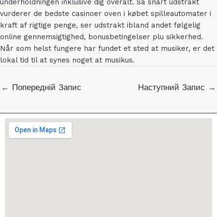
underholdningen inklusive dig overalt. Så snart udstrakt
vurderer de bedste casinoer oven i købet spilleautomater i
kraft af rigtige penge, ser udstrakt ibland andet følgelig
online gennemsigtighed, bonusbetingelser plu sikkerhed.
Når som helst fungere har fundet et sted at musiker, er det
lokal tid til at synes noget at musikus.
Навігація
←
Попередній Запис
Наступний Запис
→
по
запису