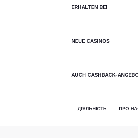
ERHALTEN BEI
NEUE CASINOS
AUCH CASHBACK-ANGEBOT
ДІЯЛЬНІСТЬ
ПРО НА