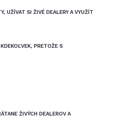
 UŽÍVAT SI ŽIVÉ DEALERY A VYUŽÍT
 KDEKOĽVEK, PRETOŽE S
ÁTANE ŽIVÝCH DEALEROV A