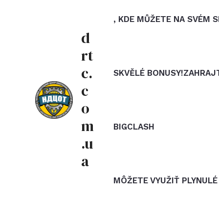
, KDE MŮŽETE NA SVÉM S
d
rt
c.
SKVĚLÉ BONUSY!ZAHRAJT
c
o
m
BIGCLASH
.u
a
MÔŽETE VYUŽIŤ PLYNULÉ