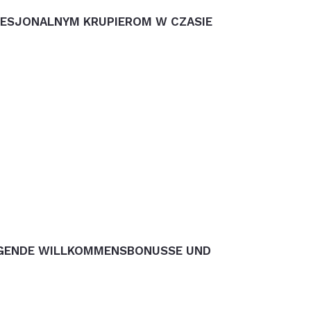
FESJONALNYM KRUPIEROM W CZASIE
REGENDE WILLKOMMENSBONUSSE UND