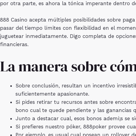
por otra parte, es ahora la tónica imperante dentro d
888 Casino acepta múltiples posibilidades sobre paga
pasar del tiempo límites con flexibilidad en el mome
juguetear inmediatamente. Digo completa de opciones 
financieras.
La manera sobre cómo
Sobre conclusión, resultan un incentivo irresis
suficientemente apasionante.
Si pides retirar tu recursos antes sobre encontr
bono cual te quede pendiente y las ganancias q
Junto a destacar cual, esos bonos ademí¡s se s
Si prefieres nuestro póker, 888poker provee cu
Por ejemplo, es usual cual posean un rollover 