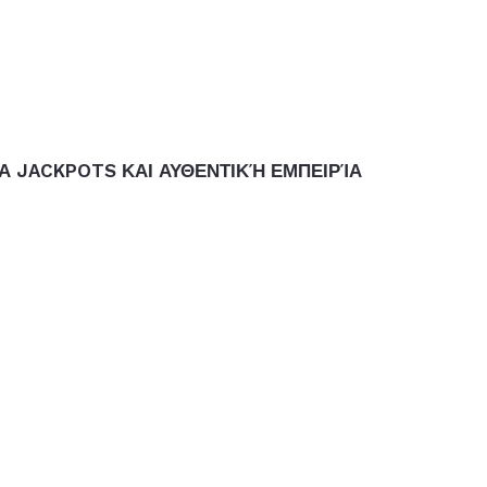
Α JACKPOTS ΚΑΙ ΑΥΘΕΝΤΙΚΉ ΕΜΠΕΙΡΊΑ