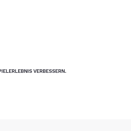
IELERLEBNIS VERBESSERN.