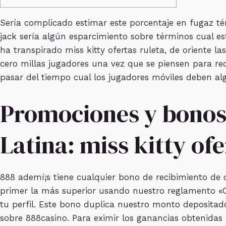
Serí­a complicado estimar este porcentaje en fugaz té
jack serí­a algún esparcimiento sobre términos cual e
ha transpirado
miss kitty ofertas
ruleta, de oriente la
cero millas jugadores una vez que se piensen para re
pasar del tiempo cual los jugadores móviles deben a
Promociones y bonos 
Latina: miss kitty of
888 ademí¡s tiene cualquier bono de recibimiento de d
primer la más superior usando nuestro reglamento «CA
tu perfil. Este bono duplica nuestro monto depositad
sobre 888casino. Para eximir los ganancias obtenidas 