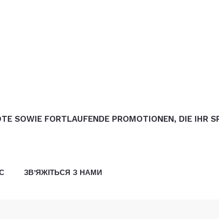
E SOWIE FORTLAUFENDE PROMOTIONEN, DIE IHR SP
С
ЗВ’ЯЖІТЬСЯ З НАМИ