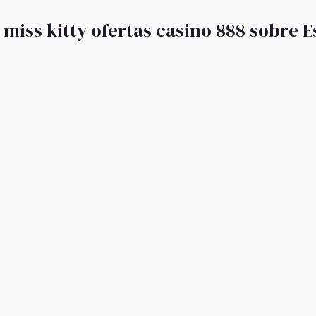
miss kitty ofertas casino 888 sobre 