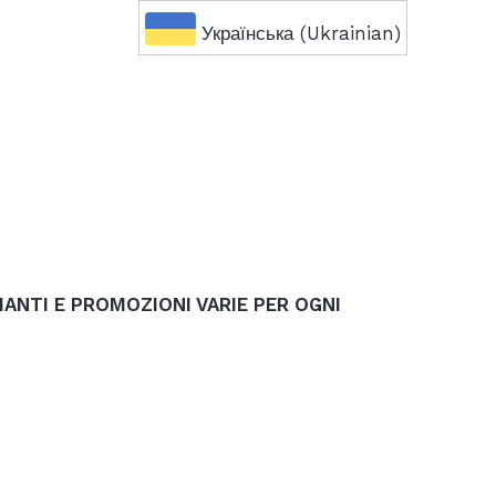
Українська (Ukrainian)
MANTI E PROMOZIONI VARIE PER OGNI