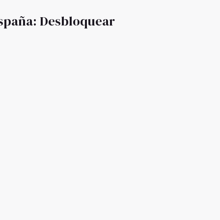
España: Desbloquear