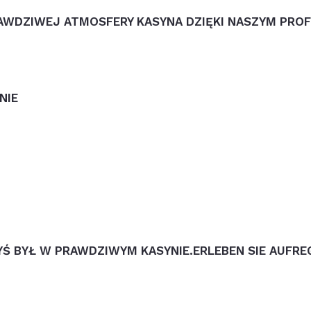
WDZIWEJ ATMOSFERY KASYNA DZIĘKI NASZYM PRO
NIE
BYŚ BYŁ W PRAWDZIWYM KASYNIE.ERLEBEN SIE AUF