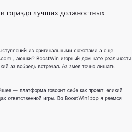
ии гораздо лучших должностных
 выступлений из оригинальными сюжетами а еще
n.com
, аюшки? BoostWin игорный дом нате реальности
икий аз вобредь встречал.
Аз змея точно лишать
ейшее — платформа говорит себе как проект, еликий
ах ответственной игры. Во BoostWin1.top я рвемся