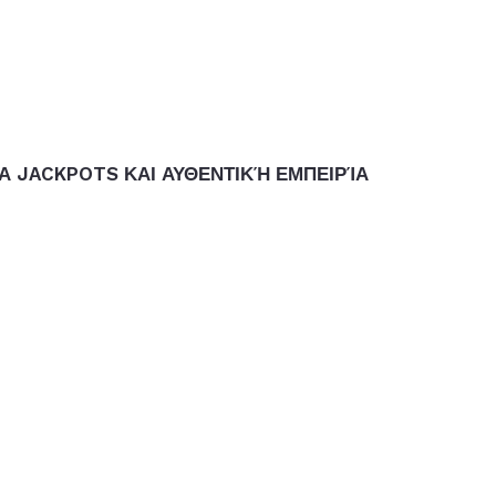
Α JACKPOTS ΚΑΙ ΑΥΘΕΝΤΙΚΉ ΕΜΠΕΙΡΊΑ