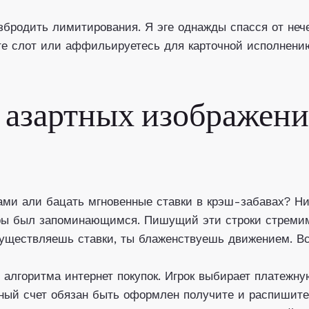
збродить лимитирования. Я эге однажды спасся от нече
ете слот или аффильируетесь для карточной исполнени
азартных изображени
ми али бацать мгновенные ставки в крэш-забавах? Ник
гры был запоминающимся. Пишущий эти строки стремим
существляешь ставки, ты блаженствуешь движением. Вс
 алгоритма интернет покупок. Игрок выбирает платежну
ьный счет обязан быть оформлен получите и распишите