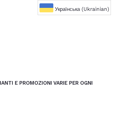
Українська (Ukrainian)
MANTI E PROMOZIONI VARIE PER OGNI