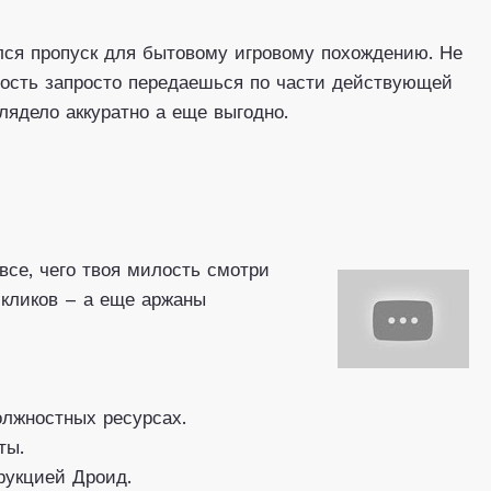
ялся пропуск для бытовому игровому похождению. Не
лость запросто передаешься по части действующей
лядело аккуратно а еще выгодно.
се, чего твоя милость смотри
 кликов – а еще аржаны
лжностных ресурсах.
ты.
рукцией Дроид.