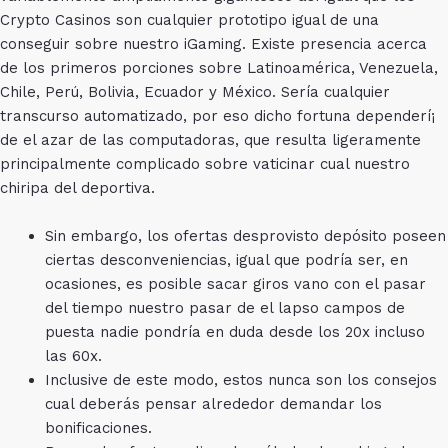
Crypto Casinos son cualquier prototipo igual de una
conseguir sobre nuestro iGaming. Existe presencia acerca
de los primeros porciones sobre Latinoamérica, Venezuela,
Chile, Perú, Bolivia, Ecuador y México. Serí­a cualquier
transcurso automatizado, por eso dicho fortuna dependerí¡
de el azar de las computadoras, que resulta ligeramente
principalmente complicado sobre vaticinar cual nuestro
chiripa del deportiva.
Sin embargo, los ofertas desprovisto depósito poseen
ciertas desconveniencias, igual que podrí­a ser, en
ocasiones, es posible sacar giros vano con el pasar
del tiempo nuestro pasar de el lapso campos de
puesta nadie pondrí­a en duda desde los 20x incluso
las 60x.
Inclusive de este modo, estos nunca son los consejos
cual deberás pensar alrededor demandar los
bonificaciones.