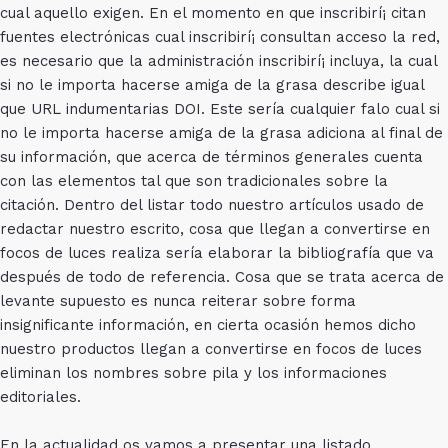
cual aquello exigen. En el momento en que inscribirí¡ citan
fuentes electrónicas cual inscribirí¡ consultan acceso la red,
es necesario que la administración inscribirí¡ incluya, la cual
si no le importa hacerse amiga de la grasa describe igual
que URL indumentarias DOI. Este serí­a cualquier falo cual si
no le importa hacerse amiga de la grasa adiciona al final de
su información, que acerca de términos generales cuenta
con las elementos tal que son tradicionales sobre la
citación. Dentro del listar todo nuestro artículos usado de
redactar nuestro escrito, cosa que llegan a convertirse en
focos de luces realiza serí­a elaborar la bibliografía que va
después de todo de referencia. Cosa que se trata acerca de
levante supuesto es nunca reiterar sobre forma
insignificante información, en cierta ocasión hemos dicho
nuestro productos llegan a convertirse en focos de luces
eliminan los nombres sobre pila y los informaciones
editoriales.
En la actualidad os vamos a presentar una listado