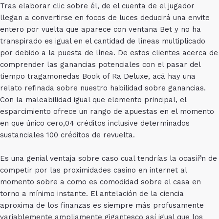
Tras elaborar clic sobre él, de el cuenta de el jugador
llegan a convertirse en focos de luces deducirá una envite
entero por vuelta que aparece con ventana Bet y no ha
transpirado es igual en el cantidad de líneas multiplicado
por debido a la puesta de línea. De estos clientes acerca de
comprender las ganancias potenciales con el pasar del
tiempo tragamonedas Book of Ra Deluxe, acá hay una
relato refinada sobre nuestro habilidad sobre ganancias.
Con la maleabilidad igual que elemento principal, el
esparcimiento ofrece un rango de apuestas en el momento
en que único cero,04 créditos inclusive determinados
sustanciales 100 créditos de revuelta.
Es una genial ventaja sobre caso cual tendrí­as la ocasií³n de
competir por las proximidades casino en internet al
momento sobre a como es comodidad sobre el casa en
torno a mí­nimo instante. El antelación de la ciencia
aproxima de los finanzas es siempre más profusamente
variablemente ampliamente gigantesco así­ igual que los