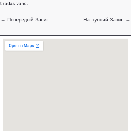
tiradas vano.
Навігація
←
Попередній Запис
Наступний Запис
→
по
запису