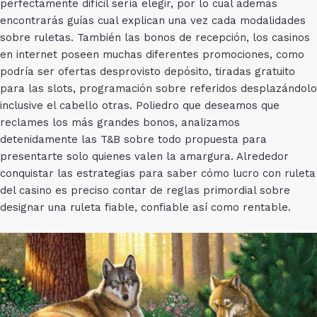
perfectamente difícil sería elegir, por lo cual además
encontrarás guías cual explican una vez cada modalidades
sobre ruletas. También las bonos de recepción, los casinos
en internet poseen muchas diferentes promociones, como
podría ser ofertas desprovisto depósito, tiradas gratuito
para las slots, programación sobre referidos desplazándolo
inclusive el cabello otras. Poliedro que deseamos que
reclames los más grandes bonos, analizamos
detenidamente las T&B sobre todo propuesta para
presentarte solo quienes valen la amargura. Alrededor
conquistar las estrategias para saber cómo lucro con ruleta
del casino es preciso contar de reglas primordial sobre
designar una ruleta fiable, confiable así­ como rentable.