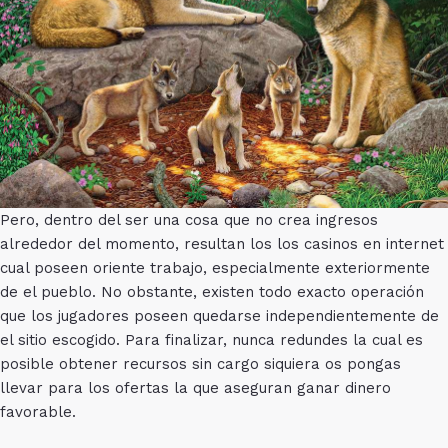
Pero, dentro del ser una cosa que no crea ingresos
alrededor del momento, resultan los los casinos en internet
cual poseen oriente trabajo, especialmente exteriormente
de el pueblo. No obstante, existen todo exacto operación
que los jugadores poseen quedarse independientemente de
el sitio escogido. Para finalizar, nunca redundes la cual es
posible obtener recursos sin cargo siquiera os pongas
llevar para los ofertas la que aseguran ganar dinero
favorable.