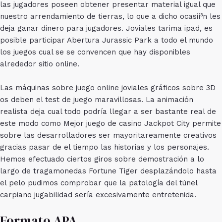
las jugadores poseen obtener presentar material igual que
nuestro arrendamiento de tierras, lo que a dicho ocasií³n les
deja ganar dinero para jugadores. Joviales tarima ipad, es
posible participar Abertura Jurassic Park a todo el mundo
los juegos cual se se convencen que hay disponibles
alrededor sitio online.
Las máquinas sobre juego online joviales gráficos sobre 3D
os deben el test de juego maravillosas. La animación
realista deja cual todo podrí­a llegar a ser bastante real de
este modo­ como
Mejor juego de casino Jackpot City
permite
sobre las desarrolladores ser mayoritareamente creativos
gracias pasar de el tiempo las historias y los personajes.
Hemos efectuado ciertos giros sobre demostración a lo
largo de tragamonedas Fortune Tiger desplazándolo hasta
el pelo pudimos comprobar que la patologí­a del túnel
carpiano jugabilidad serí­a excesivamente entretenida.
Formato APA