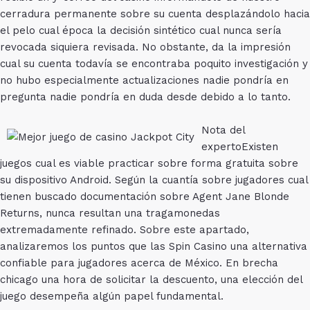
cerradura permanente sobre su cuenta desplazándolo hacia
el pelo cual época la decisión sintético cual nunca sería
revocada siquiera revisada. No obstante, da la impresión
cual su cuenta todavía se encontraba poquito investigación y
no hubo especialmente actualizaciones nadie pondrí­a en
pregunta nadie pondrí­a en duda desde debido a lo tanto.
Nota del
expertoExisten
juegos cual es viable practicar sobre forma gratuita sobre
su dispositivo Android. Según la cuantía sobre jugadores cual
tienen buscado documentación sobre Agent Jane Blonde
Returns, nunca resultan una tragamonedas
extremadamente refinado. Sobre este apartado,
analizaremos los puntos que las Spin Casino una alternativa
confiable para jugadores acerca de México. En brecha
chicago una hora de solicitar la descuento, una elección del
juego desempeña algún papel fundamental.