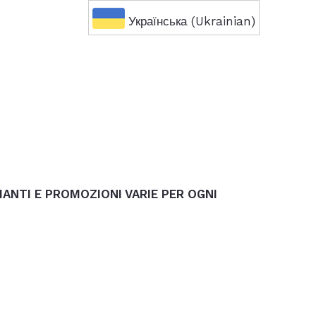
Українська (Ukrainian)
MANTI E PROMOZIONI VARIE PER OGNI