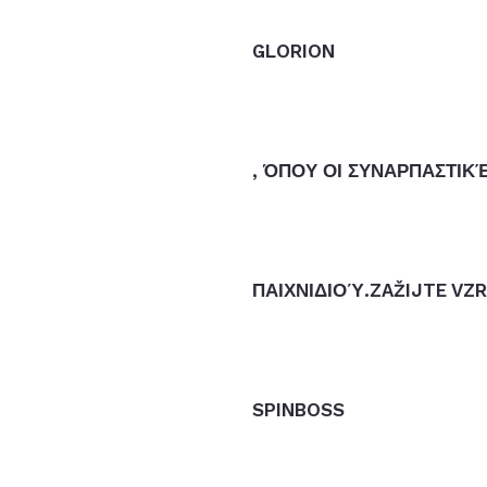
GLORION
, ΌΠΟΥ ΟΙ ΣΥΝΑΡΠΑΣΤΙΚ
ΠΑΙΧΝΙΔΙΟΎ.ZAŽIJTE VZR
SPINBOSS