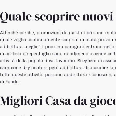
Quale scoprire nuovi
Affinché perché, promozioni di questo tipo sono molto
quale voglio continuamente scoprire qualora provo un 
addirittura meglio”. I prossimi paragrafi entrano nel a
di artificio d’repentaglio sono nondimeno aziende cer
attività della popolo dove lavorano. Scegliere di asso
campione di giocatori, però addirittura di accudire la 
tutte queste attività, possono addirittura riconoscere
di Fondo.
Migliori Casa da gio