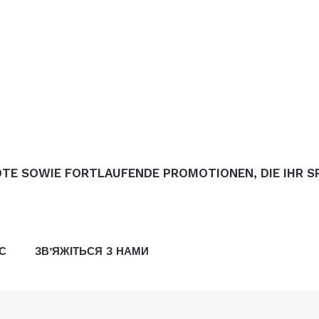
E SOWIE FORTLAUFENDE PROMOTIONEN, DIE IHR SP
С
ЗВ’ЯЖІТЬСЯ З НАМИ