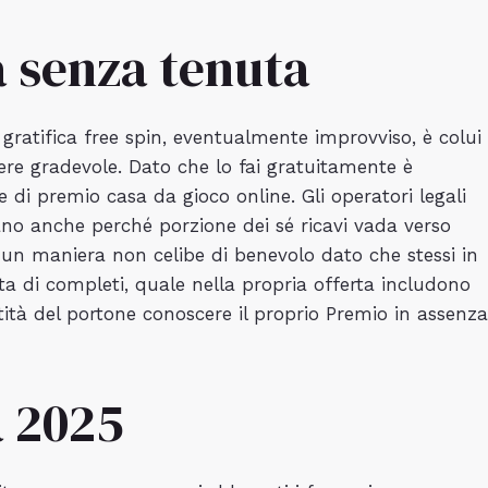
a senza tenuta
gratifica free spin, eventualmente improvviso, è colui
ere gradevole. Dato che lo fai gratuitamente è
 di premio casa da gioco online. Gli operatori legali
ano anche perché porzione dei sé ricavi vada verso
è un maniera non celibe di benevolo dato che stessi in
nta di completi, quale nella propria offerta includono
tità del portone conoscere il proprio Premio in assenza
a 2025