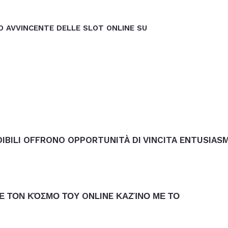
 AVVINCENTE DELLE SLOT ONLINE SU
DIBILI OFFRONO OPPORTUNITÀ DI VINCITA ENTUSIAS
 ΤΟΝ ΚΌΣΜΟ ΤΟΥ ONLINE ΚΑΖΊΝΟ ΜΕ ΤΟ