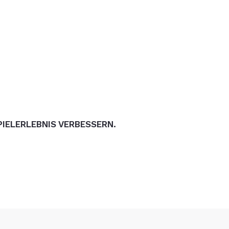
IELERLEBNIS VERBESSERN.