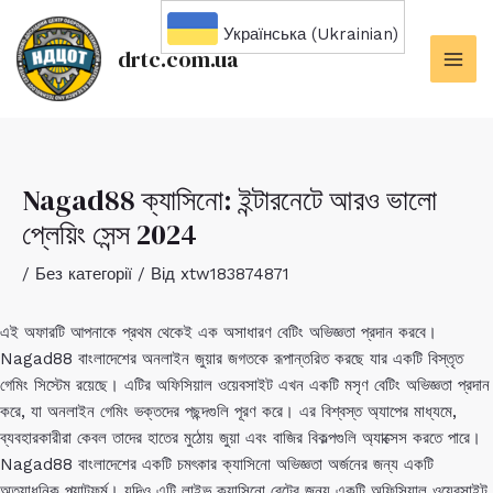
Перейти
Українська (Ukrainian)
до
drtc.com.ua
вмісту
MAI
ME
Nagad88 ক্যাসিনো: ইন্টারনেটে আরও ভালো
প্লেয়িং সেন্স 2024
/
Без категорії
/ Від
xtw183874871
এই অফারটি আপনাকে প্রথম থেকেই এক অসাধারণ বেটিং অভিজ্ঞতা প্রদান করবে।
Nagad88 বাংলাদেশের অনলাইন জুয়ার জগতকে রূপান্তরিত করছে যার একটি বিস্তৃত
গেমিং সিস্টেম রয়েছে। এটির অফিসিয়াল ওয়েবসাইট এখন একটি মসৃণ বেটিং অভিজ্ঞতা প্রদান
করে, যা অনলাইন গেমিং ভক্তদের পছন্দগুলি পূরণ করে। এর বিশ্বস্ত অ্যাপের মাধ্যমে,
ব্যবহারকারীরা কেবল তাদের হাতের মুঠোয় জুয়া এবং বাজির বিকল্পগুলি অ্যাক্সেস করতে পারে।
Nagad88 বাংলাদেশের একটি চমৎকার ক্যাসিনো অভিজ্ঞতা অর্জনের জন্য একটি
অত্যাধুনিক প্ল্যাটফর্ম। যদিও এটি লাইভ ক্যাসিনো বেটের জন্য একটি অফিসিয়াল ওয়েবসাইট,