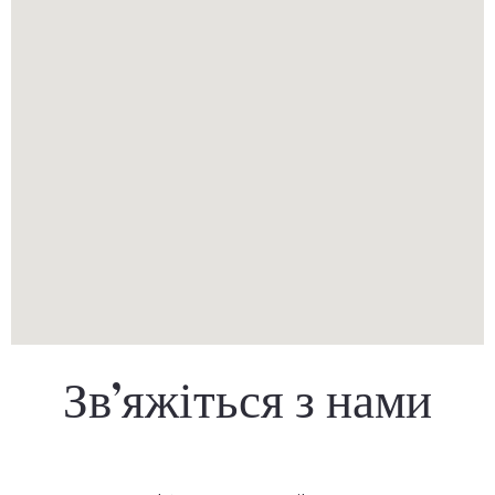
Зв’яжіться з нами