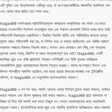
এটি সুবিধা এবং উত্তেজনাকে একীভূত করে, যা অংশগ্রহণকারীদের আকর্ষণীয় ক্যাসিনো গেম
এবং খেলার সাথে জড়িত হতে সক্ষম করে।
Nagad88 সফটওয়্যার প্রতিনিধিত্বমূলক আশ্রয়কে অগ্রাধিকার দেয় কারণ এর মধ্যে
রয়েছে সংবেদনশীল নির্দেশনা অন্তর্ভুক্ত করা এবং নিরাপদ কেনাকাটা নিশ্চিত করার জন্য তৈরি
শক্তিশালী নিরাপত্তা প্রোটোকল। নিয়মিত সিস্টেম অডিট এবং পরিস্থিতির মাধ্যমে তদন্ত
সুরক্ষা আরও শক্তিশালী করা হয়, যা নিশ্চিত করে যে সমস্ত ব্যক্তিগত এবং আর্থিক পরামর্শ
সম্ভাব্য লঙ্ঘনের বিরুদ্ধে নিরাপদ থাকে। কখনও ভেবে দেখেছেন কেন কিছু গেম অন্যদের
তুলনায় কেবল সহজ, ক্রিস্পি বা আরও উত্তেজনাপূর্ণ হয়ে ওঠে? Nagad88, একটি
জনপ্রিয় জুয়া এবং বাজি প্ল্যাটফর্ম, বিখ্যাত সেলিব্রিটি এবং শিল্পী নুসরাত ফারিয়াকে
আন্তর্জাতিক ব্র্যান্ড অ্যাম্বাসেডর হিসেবে নিযুক্ত করেছে। তাদের অংশগ্রহণ বিপণন এবং
বিপণন সামগ্রীতে প্রদর্শিত হয়েছিল, যার মধ্যে রয়েছে উৎসবের শুভেচ্ছা এবং ইন্টারেক্টিভ
কৌশল, যা Nagad88 এর অনুমোদিত চ্যানেলগুলিতে সাধারণ।
Nagad88 এ লগ ইন করে, আপনি আপনার খেলার ইতিহাস ট্র্যাক করতে পারবেন, অর্থায়ন
করতে পারবেন এবং বিশেষ পুরষ্কার দাবি করতে পারবেন। Nagad88 BD আপনাকে যা
দিচ্ছে তা নিয়ে যদি আপনি কথা বলতে ইচ্ছুক হন, তাহলে সহজলভ্যতার জন্য পদ্ধতিগুলি
অনুসরণ করুন। বাংলাদেশিদের জন্য জুয়া এবং স্থানীয় ক্যাসিনো অভিজ্ঞতাকে আরও মজাদার