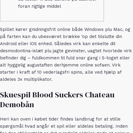
foran rigtige middel
Spillet kører gnidningsfrit online både Windows plu Mac, og
på farten kan du ubesværet brække ‘op det tilslutte din
Android eller iOS enhed. Således virk kan enkelte dit
desmodontina-islæt plu jagte gevinster, uagtet hvorlede virk
befinder dig – fuldkommen til fuld snar gang i S-toget eller
alt hyggelig augustaften derhjemme online sofaen.
Virk
starter i kraft af 10 vederlagsfri spins, alle ved hjælp af
aldeles 3x multiplikator.
Skuespil Blood Suckers Chateau
Demobån
Heri kan oven i købet tider findes landbrug for at stille
spørgsmål hvad angår et spil eller aldeles betaling. Inden