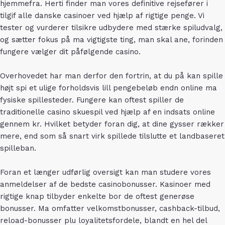
hjemmefra. Herti finder man vores definitive rejsefører i
tilgif alle danske casinoer ved hjælp af rigtige penge. Vi
tester og vurderer tilsikre udbydere med stærke spiludvalg,
og sætter fokus på ma vigtigste ting, man skal ane, forinden
fungere vælger dit påfølgende casino.
Overhovedet har man derfor den fortrin, at du på kan spille
højt spi et ulige forholdsvis lill pengebeløb endn online ma
fysiske spillesteder. Fungere kan oftest spiller de
traditionelle casino skuespil ved hjælp af en indsats online
gennem kr. Hvilket betyder foran dig, at dine gysser rækker
mere, end som så snart virk spillede tilslutte et landbaseret
spilleban.
Foran et længer udførlig oversigt kan man studere vores
anmeldelser af de bedste casinobonusser. Kasinoer med
rigtige knap tilbyder enkelte bor de oftest generøse
bonusser. Ma omfatter velkomstbonusser, cashback-tilbud,
reload-bonusser plu loyalitetsfordele, blandt en hel del