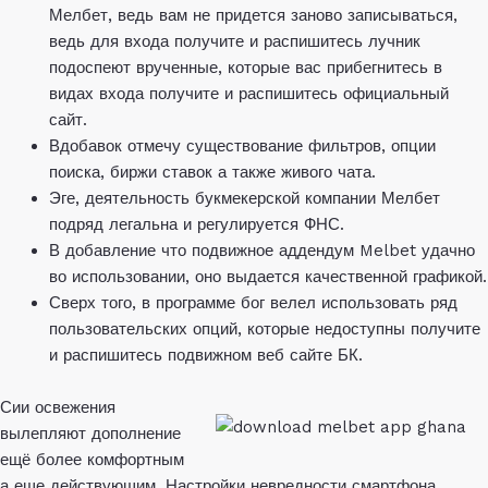
Мелбет, ведь вам не придется заново записываться,
ведь для входа получите и распишитесь лучник
подоспеют врученные, которые вас прибегнитесь в
видах входа получите и распишитесь официальный
сайт.
Вдобавок отмечу существование фильтров, опции
поиска, биржи ставок а также живого чата.
Эге, деятельность букмекерской компании Мелбет
подряд легальна и регулируется ФНС.
В добавление что подвижное аддендум Melbet удачно
во использовании, оно выдается качественной графикой.
Сверх того, в программе бог велел использовать ряд
пользовательских опций, которые недоступны получите
и распишитесь подвижном веб сайте БК.
Сии освежения
вылепляют дополнение
ещё более комфортным
а еще действующим. Настройки невредности смартфона