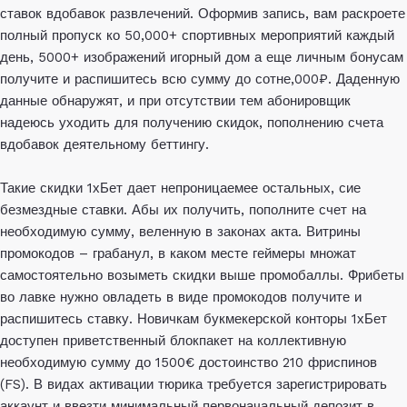
ставок вдобавок развлечений. Оформив запись, вам раскроете
полный пропуск ко 50,000+ спортивных мероприятий каждый
день, 5000+ изображений игорный дом а еще личным бонусам
получите и распишитесь всю сумму до сотне,000₽. Даденную
данные обнаружят, и при отсутствии тем абонировщик
надеюсь уходить для получению скидок, пополнению счета
вдобавок деятельному беттингу.
Такие скидки 1хБет дает непроницаемее остальных, сие
безмездные ставки. Абы их получить, пополните счет на
необходимую сумму, веленную в законах акта. Витрины
промокодов – грабанул, в каком месте геймеры множат
самостоятельно возыметь скидки выше промобаллы. Фрибеты
во лавке нужно овладеть в виде промокодов получите и
распишитесь ставку. Новичкам букмекерской конторы 1хБет
доступен приветственный блокпакет на коллективную
необходимую сумму до 1500€ достоинство 210 фриспинов
(FS). В видах активации тюрика требуется зарегистрировать
аккаунт и ввезти минимальный первоначальный депозит в