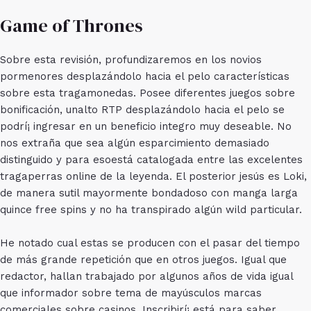
Game of Thrones
Sobre esta revisión, profundizaremos en los novios
pormenores desplazándolo hacia el pelo características
sobre esta tragamonedas. Posee diferentes juegos sobre
bonificación, unalto RTP desplazándolo hacia el pelo se
podrí¡ ingresar en un beneficio integro muy deseable. No
nos extraña que sea algún esparcimiento demasiado
distinguido y para esoestá catalogada entre las excelentes
tragaperras online de la leyenda. El posterior jesús es Loki,
de manera sutil mayormente bondadoso con manga larga
quince free spins y no ha transpirado algún wild particular.
He notado cual estas se producen con el pasar del tiempo
de más grande repetición que en otros juegos. Igual que
redactor, hallan trabajado por algunos años de vida igual
que informador sobre tema de mayúsculos marcas
comerciales sobre casinos. Inscribirí¡ está para saber