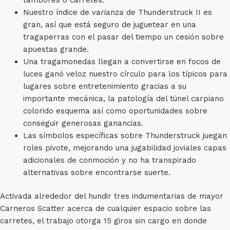
Nuestro índice de varianza de Thunderstruck II es
gran, así que está seguro de juguetear en una
tragaperras con el pasar del tiempo un cesión sobre
apuestas grande.
Una tragamonedas llegan a convertirse en focos de
luces ganó veloz nuestro círculo para los tí­picos para
lugares sobre entretenimiento gracias a su
importante mecánica, la patologí­a del túnel carpiano
colorido esquema así­ como oportunidades sobre
conseguir generosas ganancias.
Las símbolos específicas sobre Thunderstruck juegan
roles pivote, mejorando una jugabilidad joviales capas
adicionales de conmoción y no ha transpirado
alternativas sobre encontrarse suerte.
Activada alrededor del hundir tres indumentarias de mayor
Carneros Scatter acerca de cualquier espacio sobre las
carretes, el trabajo otorga 15 giros sin cargo en donde