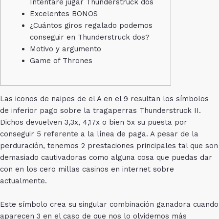
Intentaré jugar Thunderstruck dos
Excelentes BONOS
¿Cuántos giros regalado podemos
conseguir en Thunderstruck dos?
Motivo y argumento
Game of Thrones
Las iconos de naipes de el A en el 9 resultan los símbolos
de inferior pago sobre la tragaperras Thunderstruck II.
Dichos devuelven 3,3x, 4,17x o bien 5x su puesta por
conseguir 5 referente a la línea de paga.
A pesar de la
perduración, tenemos 2 prestaciones principales tal que son
demasiado cautivadoras como alguna cosa que puedas dar
con en los cero millas casinos en internet sobre
actualmente.
Este símbolo crea su singular combinación ganadora cuando
aparecen 3 en el caso de que nos lo olvidemos más