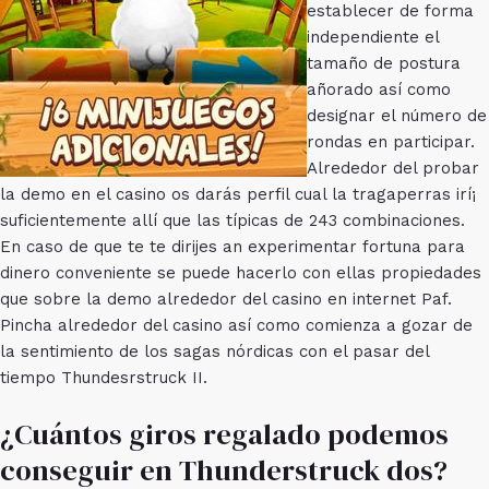
establecer de forma
independiente el
tamaño de postura
añorado así­ como
designar el número de
rondas en participar.
Alrededor del probar
la demo en el casino os darás perfil cual la tragaperras irí¡
suficientemente allí que las típicas de 243 combinaciones.
En caso de que te te dirijes an experimentar fortuna para
dinero conveniente se puede hacerlo con ellas propiedades
que sobre la demo alrededor del casino en internet Paf.
Pincha alrededor del casino así­ como comienza a gozar de
la sentimiento de los sagas nórdicas con el pasar del
tiempo Thundesrstruck II.
¿Cuántos giros regalado podemos
conseguir en Thunderstruck dos?