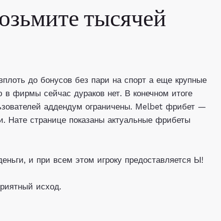
озьмите тысячей
плоть до бонусов без пари на спорт а еще крупные
 в фирмы сейчас дураков нет. В конечном итоге
льзователей аддендум ограничены. Melbet фрибет —
и. Нате странице показаны актуальные фрибеты
ньги, и при всем этом игроку предоставляется Ы!
риятный исход.