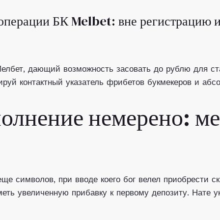
перации БК Melbet: вне регистрацию и
елбет, дающий возможность засовать до рублю для ст
ируй контактный указатель фрибетов букмекеров и абс
олнение немерено: м
еще символов, при вводе коего бог велел приобрести с
еть увеличенную прибавку к первому депозиту. Нате у