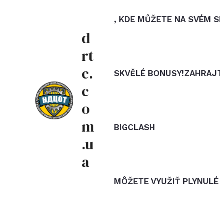
, KDE MŮŽETE NA SVÉM S
d
rt
c.
SKVĚLÉ BONUSY!ZAHRAJT
c
o
m
BIGCLASH
.u
a
MÔŽETE VYUŽIŤ PLYNULÉ