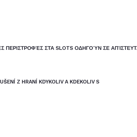
ΈΣ ΠΕΡΙΣΤΡΟΦΈΣ ΣΤΑ SLOTS ΟΔΗΓΟΎΝ ΣΕ ΑΠΊΣΤΕΥΤ
UŠENÍ Z HRANÍ KDYKOLIV A KDEKOLIV S