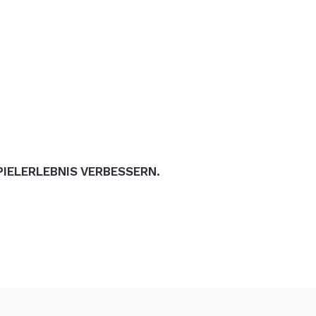
IELERLEBNIS VERBESSERN.