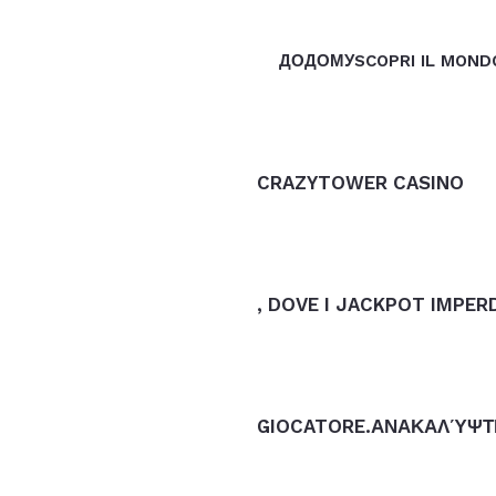
Перейти
до
ДОДОМУSCOPRI IL MONDO
вмісту
CRAZYTOWER CASINO
, DOVE I JACKPOT IMPER
GIOCATORE.ΑΝΑΚΑΛΎΨΤΕ