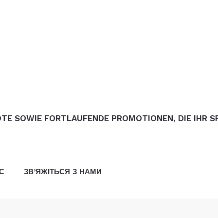
E SOWIE FORTLAUFENDE PROMOTIONEN, DIE IHR SP
С
ЗВ’ЯЖІТЬСЯ З НАМИ