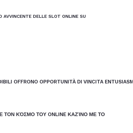
 AVVINCENTE DELLE SLOT ONLINE SU
DIBILI OFFRONO OPPORTUNITÀ DI VINCITA ENTUSIAS
 ΤΟΝ ΚΌΣΜΟ ΤΟΥ ONLINE ΚΑΖΊΝΟ ΜΕ ΤΟ