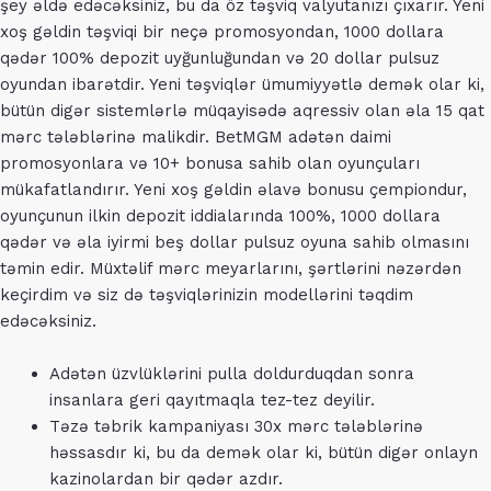
şey əldə edəcəksiniz, bu da öz təşviq valyutanızı çıxarır. Yeni
xoş gəldin təşviqi bir neçə promosyondan, 1000 dollara
qədər 100% depozit uyğunluğundan və 20 dollar pulsuz
oyundan ibarətdir. Yeni təşviqlər ümumiyyətlə demək olar ki,
bütün digər sistemlərlə müqayisədə aqressiv olan əla 15 qat
mərc tələblərinə malikdir. BetMGM adətən daimi
promosyonlara və 10+ bonusa sahib olan oyunçuları
mükafatlandırır. Yeni xoş gəldin əlavə bonusu çempiondur,
oyunçunun ilkin depozit iddialarında 100%, 1000 dollara
qədər və əla iyirmi beş dollar pulsuz oyuna sahib olmasını
təmin edir. Müxtəlif mərc meyarlarını, şərtlərini nəzərdən
keçirdim və siz də təşviqlərinizin modellərini təqdim
edəcəksiniz.
Adətən üzvlüklərini pulla doldurduqdan sonra
insanlara geri qayıtmaqla tez-tez deyilir.
Təzə təbrik kampaniyası 30x mərc tələblərinə
həssasdır ki, bu da demək olar ki, bütün digər onlayn
kazinolardan bir qədər azdır.