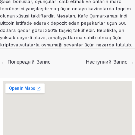
Şəxsi bonuslar, oyunçuları cəlb etmək və onların mərc
təcrübəsini yaxşılaşdırmaq üçün onlayn kazinolarda təqdim
olunan xüsusi təkliflərdir. Məsələn, Kafe Qumarxanası indi
Bitcoin istifadə edərək depozit edən peşəkarlar üçün 500
dollara qədər gözəl 350% təşviq təklif edir. Beləliklə, ən
yüksək dəyərli əlavə, əməliyyatlarına sahib olmaq üçün
kriptovalyutalarla oynamağı sevənlər üçün nəzərdə tutulub.
Навігація
←
Попередній Запис
Наступний Запис
→
по
запису