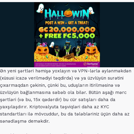
Ən yeni şərtləri həmişə yoxlayın və VPN-lərlə əylənməkdən
(xüsusi icazə verilmədiyi təqdirdə) və ya üzvlüyün surətini
çıxarmaqdan çəkinin, çünki bu, uduşların itirilməsinə və
üzvlüyün bağlanmasına səbəb ola bilər. Bütün aşağı mərc
şərtləri (və bu, 15x qədərdir) bu cür satışları daha da
yaxşılaşdırır. Kriptovalyuta təşviqləri daha az KYC
standartları ilə mövcuddur, bu da tələbləriniz üçün daha az
sənədləşmə deməkdir.