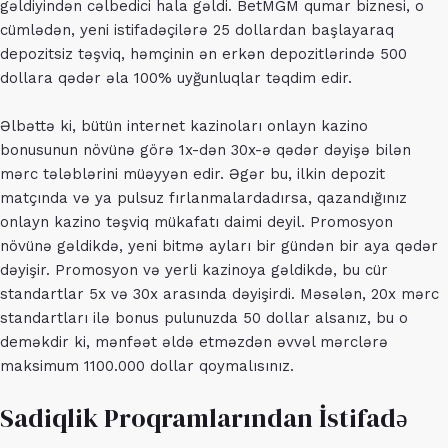
gəldiyindən cəlbedici hala gəldi. BetMGM qumar biznesi, o
cümlədən, yeni istifadəçilərə 25 dollardan başlayaraq
depozitsiz təşviq, həmçinin ən erkən depozitlərində 500
dollara qədər əla 100% uyğunluqlar təqdim edir.
Əlbəttə ki, bütün internet kazinoları onlayn kazino
bonusunun növünə görə 1x-dən 30x-ə qədər dəyişə bilən
mərc tələblərini müəyyən edir. Əgər bu, ilkin depozit
matçında və ya pulsuz fırlanmalardadırsa, qazandığınız
onlayn kazino təşviq mükafatı daimi deyil. Promosyon
növünə gəldikdə, yeni bitmə ayları bir gündən bir aya qədər
dəyişir. Promosyon və yerli kazinoya gəldikdə, bu cür
standartlar 5x və 30x arasında dəyişirdi. Məsələn, 20x mərc
standartları ilə bonus pulunuzda 50 dollar alsanız, bu o
deməkdir ki, mənfəət əldə etməzdən əvvəl mərclərə
maksimum 1100.000 dollar qoymalısınız.
Sadiqlik Proqramlarından İstifadə