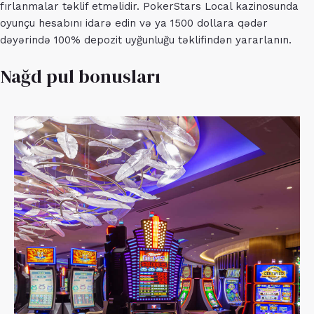
fırlanmalar təklif etməlidir. PokerStars Local kazinosunda
oyunçu hesabını idarə edin və ya 1500 dollara qədər
dəyərində 100% depozit uyğunluğu təklifindən yararlanın.
Nağd pul bonusları