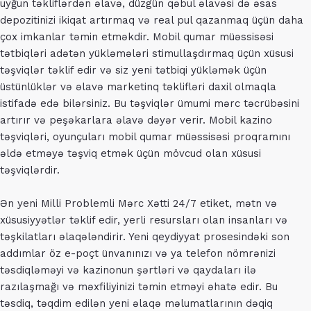
uyğun təkliflərdən əlavə, düzgün qəbul əlavəsi də əsas
depozitinizi ikiqat artırmaq və real pul qazanmaq üçün daha
çox imkanlar təmin etməkdir.
Mobil qumar müəssisəsi
tətbiqləri adətən yükləmələri stimullaşdırmaq üçün xüsusi
təşviqlər təklif edir və siz yeni tətbiqi yükləmək üçün
üstünlüklər və əlavə marketinq təklifləri daxil olmaqla
istifadə edə bilərsiniz. Bu təşviqlər ümumi mərc təcrübəsini
artırır və peşəkarlara əlavə dəyər verir. Mobil kazino
təşviqləri, oyunçuları mobil qumar müəssisəsi proqramını
əldə etməyə təşviq etmək üçün mövcud olan xüsusi
təşviqlərdir.
Ən yeni Milli Problemli Mərc Xətti 24/7 etiket, mətn və
xüsusiyyətlər təklif edir, yerli resursları olan insanları və
təşkilatları əlaqələndirir. Yeni qeydiyyat prosesindəki son
addımlar öz e-poçt ünvanınızı və ya telefon nömrənizi
təsdiqləməyi və kazinonun şərtləri və qaydaları ilə
razılaşmağı və məxfiliyinizi təmin etməyi əhatə edir. Bu
təsdiq, təqdim edilən yeni əlaqə məlumatlarının dəqiq