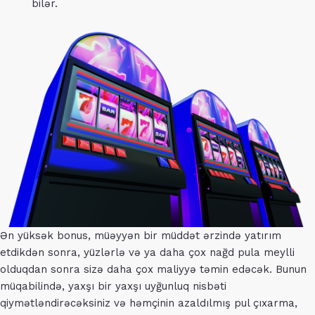
bilər.
Ən yüksək bonus, müəyyən bir müddət ərzində yatırım
etdikdən sonra, yüzlərlə və ya daha çox nağd pula meylli
olduqdan sonra sizə daha çox maliyyə təmin edəcək. Bunun
müqabilində, yaxşı bir yaxşı uyğunluq nisbəti
qiymətləndirəcəksiniz və həmçinin azaldılmış pul çıxarma,