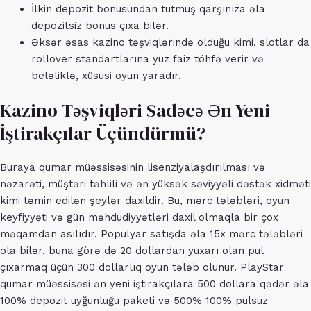
İlkin depozit bonusundan tutmuş qarşınıza əla
depozitsiz bonus çıxa bilər.
Əksər əsas kazino təşviqlərində olduğu kimi, slotlar da
rollover standartlarına yüz faiz töhfə verir və
beləliklə, xüsusi oyun yaradır.
Kazino Təşviqləri Sadəcə Ən Yeni
İştirakçılar Üçündürmü?
Buraya qumar müəssisəsinin lisenziyalaşdırılması və
nəzarəti, müştəri təhlili və ən yüksək səviyyəli dəstək xidməti
kimi təmin edilən şeylər daxildir. Bu, mərc tələbləri, oyun
keyfiyyəti və gün məhdudiyyətləri daxil olmaqla bir çox
məqamdan asılıdır. Populyar satışda əla 15x mərc tələbləri
ola bilər, buna görə də 20 dollardan yuxarı olan pul
çıxarmaq üçün 300 dollarlıq oyun tələb olunur. PlayStar
qumar müəssisəsi ən yeni iştirakçılara 500 dollara qədər əla
100% depozit uyğunluğu paketi və 500% 100% pulsuz