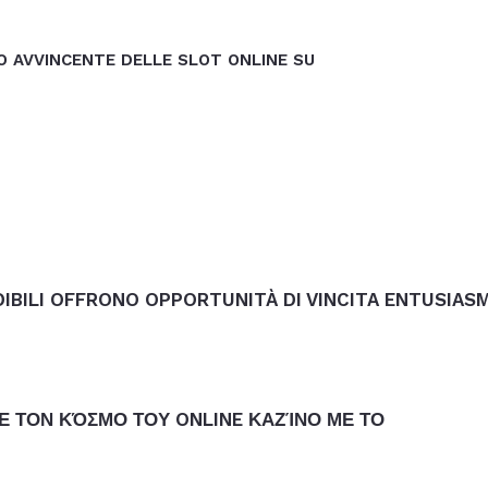
 AVVINCENTE DELLE SLOT ONLINE SU
DIBILI OFFRONO OPPORTUNITÀ DI VINCITA ENTUSIAS
 ΤΟΝ ΚΌΣΜΟ ΤΟΥ ONLINE ΚΑΖΊΝΟ ΜΕ ΤΟ