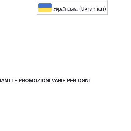
Українська (Ukrainian)
MANTI E PROMOZIONI VARIE PER OGNI