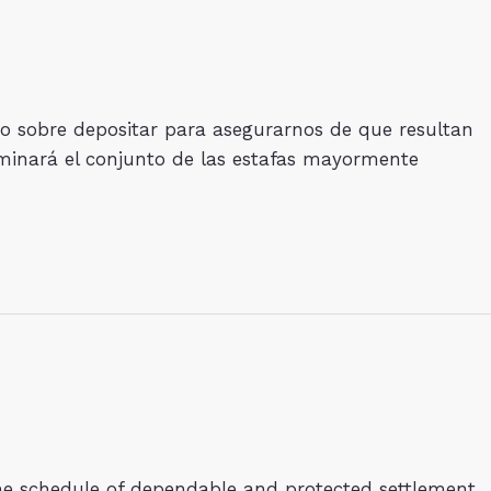
ro sobre depositar para asegurarnos de que resultan
examinará el conjunto de las estafas mayormente
 the schedule of dependable and protected settlement