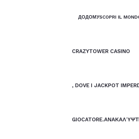
Перейти
до
ДОДОМУSCOPRI IL MONDO
вмісту
CRAZYTOWER CASINO
, DOVE I JACKPOT IMPER
GIOCATORE.ΑΝΑΚΑΛΎΨΤΕ