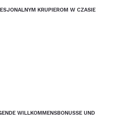
FESJONALNYM KRUPIEROM W CZASIE
REGENDE WILLKOMMENSBONUSSE UND