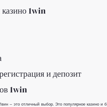
 казино 1win
а
 регистрация и депозит
ов 1win
1вин – это отличный выбор. Это популярное казино и б