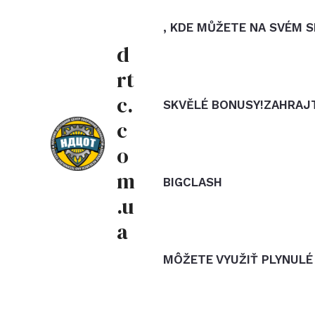
, KDE MŮŽETE NA SVÉM S
d
rt
c.
SKVĚLÉ BONUSY!ZAHRAJT
c
o
m
BIGCLASH
.u
a
MÔŽETE VYUŽIŤ PLYNULÉ