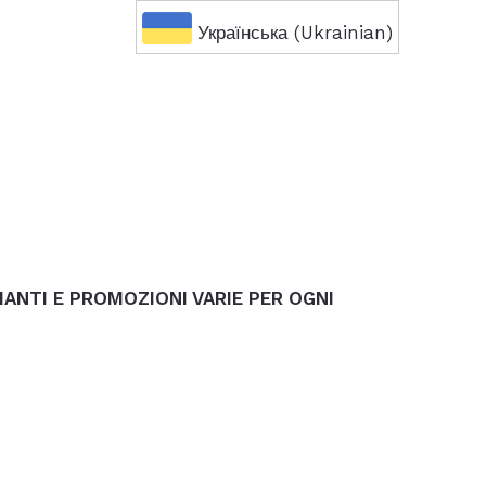
Українська (Ukrainian)
MANTI E PROMOZIONI VARIE PER OGNI