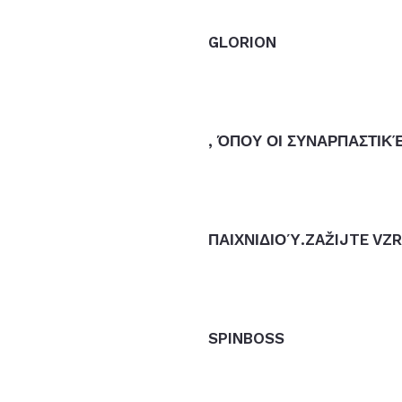
GLORION
, ΌΠΟΥ ΟΙ ΣΥΝΑΡΠΑΣΤΙΚ
ΠΑΙΧΝΙΔΙΟΎ.ZAŽIJTE VZR
SPINBOSS