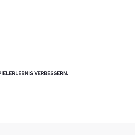
IELERLEBNIS VERBESSERN.