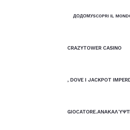
Перейти
до
ДОДОМУSCOPRI IL MONDO
вмісту
CRAZYTOWER CASINO
, DOVE I JACKPOT IMPER
GIOCATORE.ΑΝΑΚΑΛΎΨΤΕ