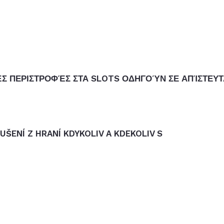
ΈΣ ΠΕΡΙΣΤΡΟΦΈΣ ΣΤΑ SLOTS ΟΔΗΓΟΎΝ ΣΕ ΑΠΊΣΤΕΥΤ
UŠENÍ Z HRANÍ KDYKOLIV A KDEKOLIV S