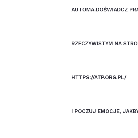
AUTOMA.DOŚWIADCZ PRA
RZECZYWISTYM NA STRO
HTTPS://ATP.ORG.PL/
I POCZUJ EMOCJE, JAK