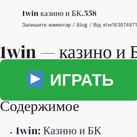
1win казино и БК.558
Залишити коментар
/
Blog
/ Від
xtw183874871
1win — казино и 
ИГРАТЬ
Содержимое
1win: Казино и БК