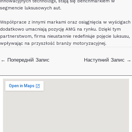
innowacyjnych technologii, stają się benchmarkiem w
segmencie luksusowych aut.
Współprace z innymi markami oraz osiągnięcia w wyścigach
dodatkowo umacniają pozycję AMG na rynku. Dzięki tym
partnerstwom, firma nieustannie redefiniuje pojęcie luksusu,
wpływając na przyszłość branży motoryzacyjnej.
Навігація
←
Попередній Запис
Наступний Запис
→
по
запису