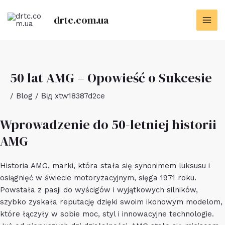
Перейти
до
drtc.com.ua
MAI
вмісту
ME
50 lat AMG – Opowieść o Sukcesie
/
Blog
/ Від
xtw18387d2ce
Wprowadzenie do 50-letniej historii
AMG
Historia AMG, marki, która stała się synonimem luksusu i
osiągnięć w świecie motoryzacyjnym, sięga 1971 roku.
Powstała z pasji do wyścigów i wyjątkowych silników,
szybko zyskała reputację dzięki swoim ikonowym modelom,
które łączyły w sobie moc, styl i innowacyjne technologie.