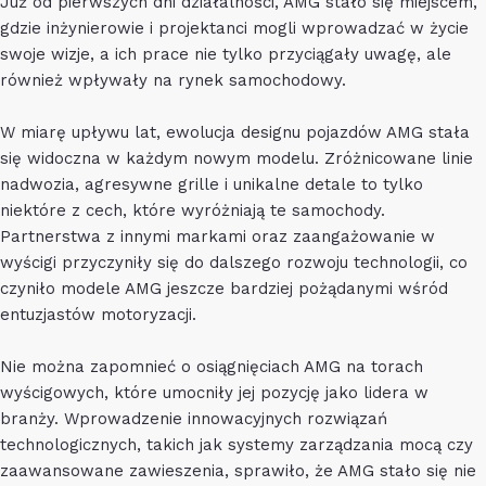
Już od pierwszych dni działalności, AMG stało się miejscem,
gdzie inżynierowie i projektanci mogli wprowadzać w życie
swoje wizje, a ich prace nie tylko przyciągały uwagę, ale
również wpływały na rynek samochodowy.
W miarę upływu lat, ewolucja designu pojazdów AMG stała
się widoczna w każdym nowym modelu. Zróżnicowane linie
nadwozia, agresywne grille i unikalne detale to tylko
niektóre z cech, które wyróżniają te samochody.
Partnerstwa z innymi markami oraz zaangażowanie w
wyścigi przyczyniły się do dalszego rozwoju technologii, co
czyniło modele AMG jeszcze bardziej pożądanymi wśród
entuzjastów motoryzacji.
Nie można zapomnieć o osiągnięciach AMG na torach
wyścigowych, które umocniły jej pozycję jako lidera w
branży. Wprowadzenie innowacyjnych rozwiązań
technologicznych, takich jak systemy zarządzania mocą czy
zaawansowane zawieszenia, sprawiło, że AMG stało się nie