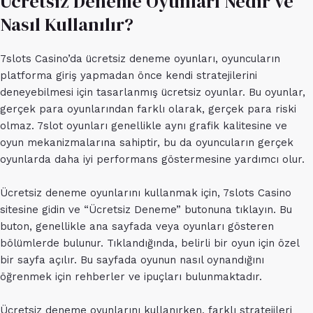
Ücretsiz Deneme Oyunları Nedir ve
Nasıl Kullanılır?
7slots Casino’da ücretsiz deneme oyunları, oyuncuların
platforma giriş yapmadan önce kendi stratejilerini
deneyebilmesi için tasarlanmış ücretsiz oyunlar. Bu oyunlar,
gerçek para oyunlarından farklı olarak, gerçek para riski
olmaz. 7slot oyunları genellikle aynı grafik kalitesine ve
oyun mekanizmalarına sahiptir, bu da oyuncuların gerçek
oyunlarda daha iyi performans göstermesine yardımcı olur.
Ücretsiz deneme oyunlarını kullanmak için, 7slots Casino
sitesine gidin ve “Ücretsiz Deneme” butonuna tıklayın. Bu
buton, genellikle ana sayfada veya oyunları gösteren
bölümlerde bulunur. Tıklandığında, belirli bir oyun için özel
bir sayfa açılır. Bu sayfada oyunun nasıl oynandığını
öğrenmek için rehberler ve ipuçları bulunmaktadır.
Ücretsiz deneme oyunlarını kullanırken, farklı stratejileri