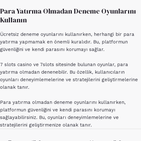
Para Yatırma Olmadan Deneme Oyunlarını
Kullanın
Ücretsiz deneme oyunlarını kullanırken, herhangi bir para
yatırma yapmamak en önemli kuralıdır. Bu, platformun
güvenliğini ve kendi parasını korumayı sağlar.
7 slots casino ve 7slots sitesinde bulunan oyunlar, para
yatırma olmadan denenebilir. Bu özellik, kullanıcıların
oyunları deneyimlemelerine ve stratejilerini geliştirmelerine
olanak tanır.
Para yatırma olmadan deneme oyunlarını kullanırken,
platformun güvenliğini ve kendi parasını korumayı
sağlayabilirsiniz. Bu, oyunları deneyimlemelerine ve
stratejilerini geliştirmenize olanak tanır.
Навігація