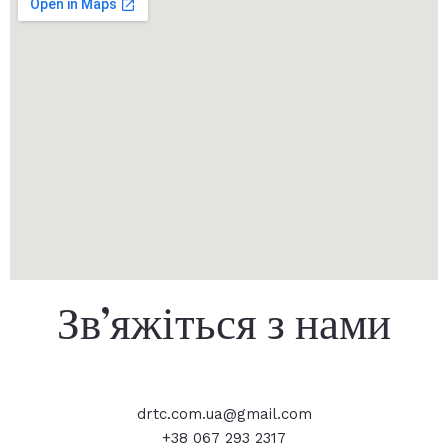
Зв’яжіться з нами
drtc.com.ua@gmail.com
+38 067 293 2317