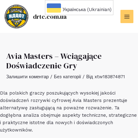
Перейти
Українська (Ukrainian)
до
drtc.com.ua
вмісту
MAI
ME
Avia Masters – Wciągające
Doświadczenie Gry
Залишити коментар
/
Без категорії
/ Від
xtw183874871
Dla polskich graczy poszukujących wysokiej jakości
doświadczeń rozrywki cyfrowej
Avia Masters
prezentuje
alternatywę zasługującą na poważne rozważenie. Ta
dogłębna analiza obejmuje aspekty techniczne, strategiczne
i praktyczne istotne dla nowych i doświadczonych
użytkowników.