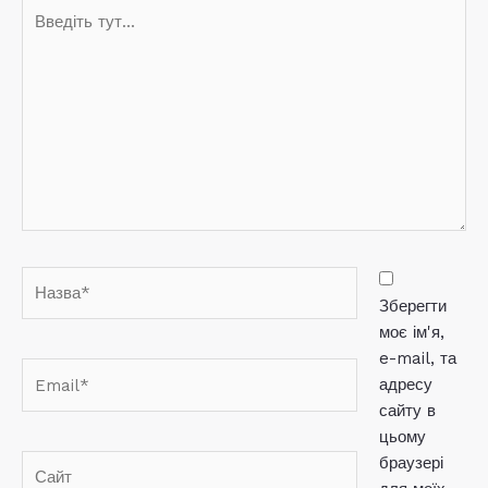
Введіть
тут...
Назва*
Зберегти
моє ім'я,
e-mail, та
Email*
адресу
сайту в
цьому
браузері
Сайт