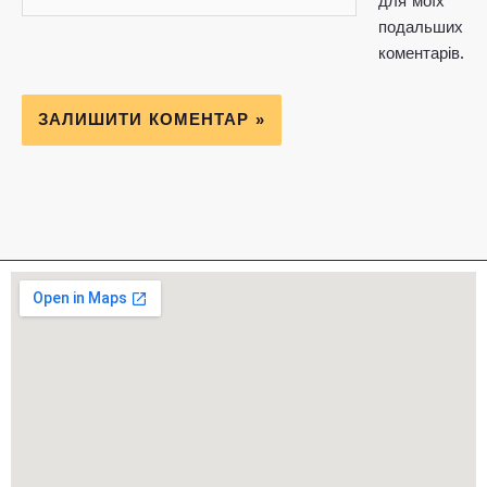
для моїх
подальших
коментарів.