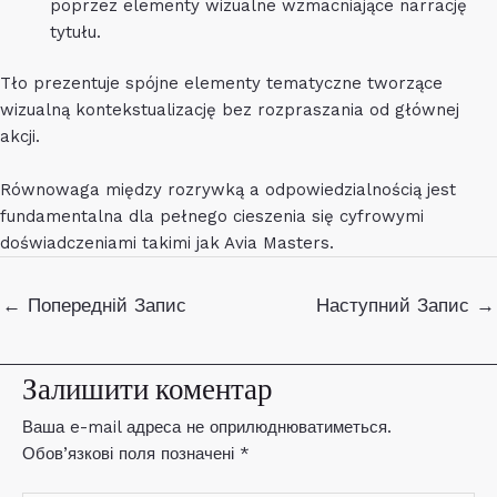
poprzez elementy wizualne wzmacniające narrację
tytułu.
Tło prezentuje spójne elementy tematyczne tworzące
wizualną kontekstualizację bez rozpraszania od głównej
akcji.
Równowaga między rozrywką a odpowiedzialnością jest
fundamentalna dla pełnego cieszenia się cyfrowymi
doświadczeniami takimi jak Avia Masters.
Навігація
←
Попередній Запис
Наступний Запис
→
по
запису
Залишити коментар
Ваша e-mail адреса не оприлюднюватиметься.
Обов’язкові поля позначені
*