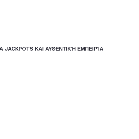
Α JACKPOTS ΚΑΙ ΑΥΘΕΝΤΙΚΉ ΕΜΠΕΙΡΊΑ