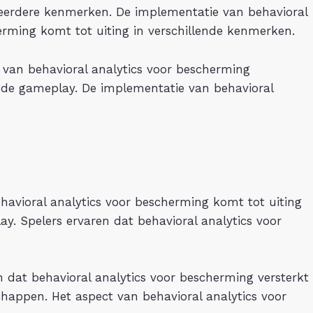
 meerdere kenmerken. De implementatie van behavioral
herming komt tot uiting in verschillende kenmerken.
 van behavioral analytics voor bescherming
t de gameplay. De implementatie van behavioral
havioral analytics voor bescherming komt tot uiting
y. Spelers ervaren dat behavioral analytics voor
 dat behavioral analytics voor bescherming versterkt
chappen. Het aspect van behavioral analytics voor