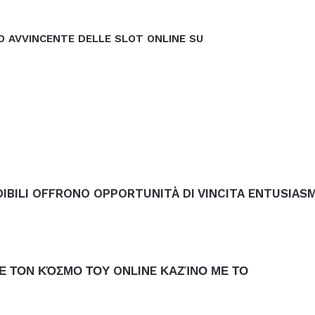
 AVVINCENTE DELLE SLOT ONLINE SU
DIBILI OFFRONO OPPORTUNITÀ DI VINCITA ENTUSIAS
 ΤΟΝ ΚΌΣΜΟ ΤΟΥ ONLINE ΚΑΖΊΝΟ ΜΕ ΤΟ