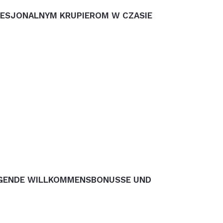
FESJONALNYM KRUPIEROM W CZASIE
REGENDE WILLKOMMENSBONUSSE UND