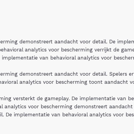
herming demonstreert aandacht voor detail. De implem
ehavioral analytics voor bescherming verrijkt de game
 implementatie van behavioral analytics voor bescher
erming demonstreert aandacht voor detail. Spelers er
avioral analytics voor bescherming toont aandacht vo
erming versterkt de gameplay. De implementatie van b
al analytics voor bescherming demonstreert aandacht 
l. De implementatie van behavioral analytics voor be