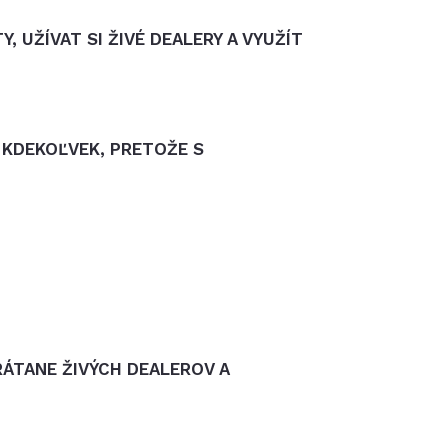
 UŽÍVAT SI ŽIVÉ DEALERY A VYUŽÍT
 KDEKOĽVEK, PRETOŽE S
ÁTANE ŽIVÝCH DEALEROV A