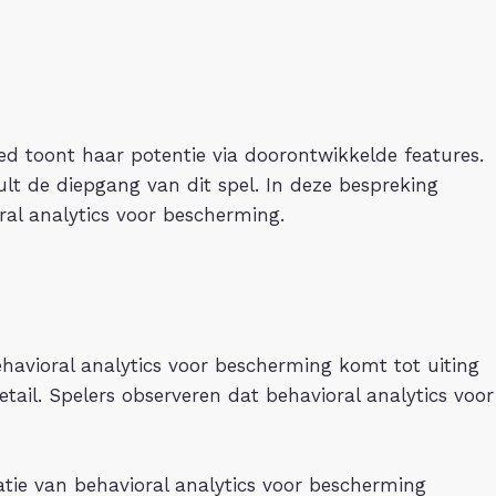
ted toont haar potentie via doorontwikkelde features.
lt de diepgang van dit spel. In deze bespreking
l analytics voor bescherming.
ehavioral analytics voor bescherming komt tot uiting
etail. Spelers observeren dat behavioral analytics voor
tie van behavioral analytics voor bescherming