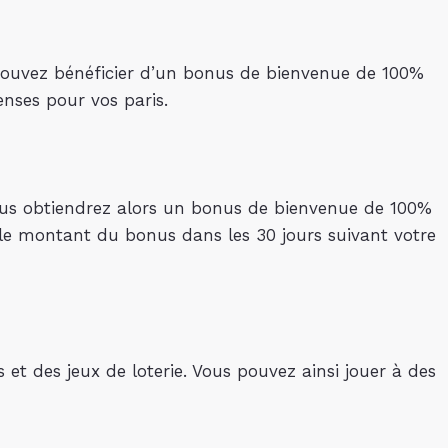
us pouvez bénéficier d’un bonus de bienvenue de 100%
nses pour vos paris.
. Vous obtiendrez alors un bonus de bienvenue de 100%
s le montant du bonus dans les 30 jours suivant votre
et des jeux de loterie. Vous pouvez ainsi jouer à des