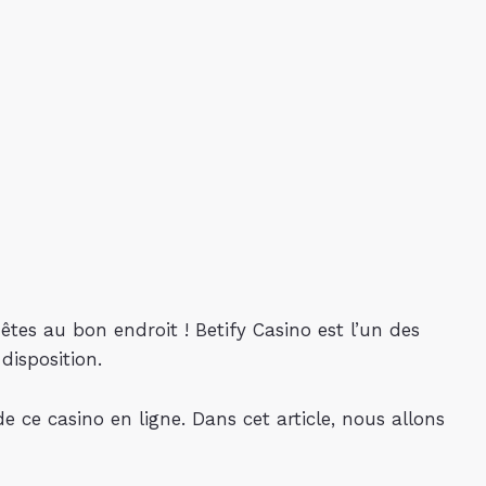
êtes au bon endroit ! Betify Casino est l’un des
disposition.
e ce casino en ligne. Dans cet article, nous allons