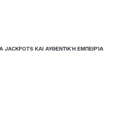
Α JACKPOTS ΚΑΙ ΑΥΘΕΝΤΙΚΉ ΕΜΠΕΙΡΊΑ