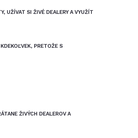
 UŽÍVAT SI ŽIVÉ DEALERY A VYUŽÍT
 KDEKOĽVEK, PRETOŽE S
ÁTANE ŽIVÝCH DEALEROV A