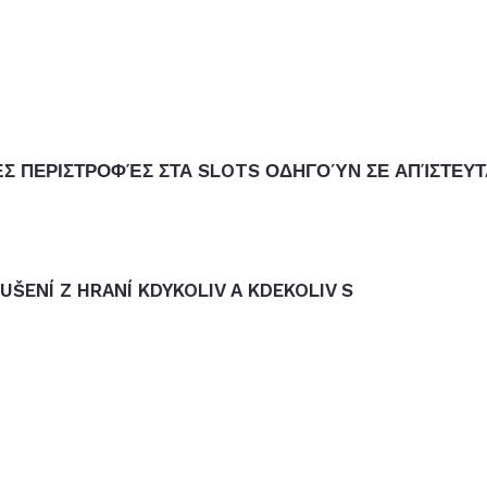
ΈΣ ΠΕΡΙΣΤΡΟΦΈΣ ΣΤΑ SLOTS ΟΔΗΓΟΎΝ ΣΕ ΑΠΊΣΤΕΥΤ
UŠENÍ Z HRANÍ KDYKOLIV A KDEKOLIV S