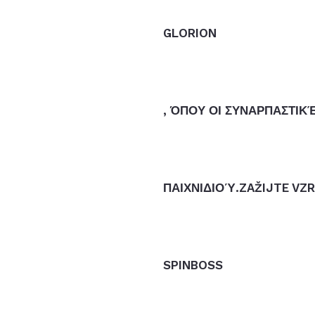
GLORION
, ΌΠΟΥ ΟΙ ΣΥΝΑΡΠΑΣΤΙΚ
ΠΑΙΧΝΙΔΙΟΎ.ZAŽIJTE VZR
SPINBOSS