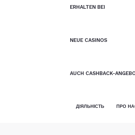
ERHALTEN BEI
NEUE CASINOS
AUCH CASHBACK-ANGEBOT
ДІЯЛЬНІСТЬ
ПРО НА