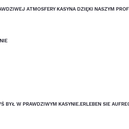
WDZIWEJ ATMOSFERY KASYNA DZIĘKI NASZYM PRO
NIE
BYŚ BYŁ W PRAWDZIWYM KASYNIE.ERLEBEN SIE AUF