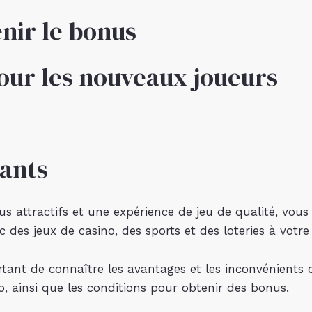
nir le bonus
pour les nouveaux joueurs
rants
s attractifs et une expérience de jeu de qualité, vous 
 des jeux de casino, des sports et des loteries à votre 
rtant de connaître les avantages et les inconvénients d
o, ainsi que les conditions pour obtenir des bonus.