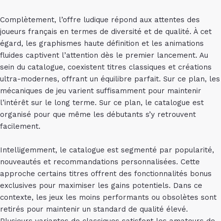
Complètement, l’offre ludique répond aux attentes des
joueurs français en termes de diversité et de qualité. À cet
égard, les graphismes haute définition et les animations
fluides captivent l’attention dès le premier lancement. Au
sein du catalogue, coexistent titres classiques et créations
ultra-modernes, offrant un équilibre parfait. Sur ce plan, les
mécaniques de jeu varient suffisamment pour maintenir
l’intérêt sur le long terme. Sur ce plan, le catalogue est
organisé pour que même les débutants s’y retrouvent
facilement.
Intelligemment, le catalogue est segmenté par popularité,
nouveautés et recommandations personnalisées. Cette
approche certains titres offrent des fonctionnalités bonus
exclusives pour maximiser les gains potentiels. Dans ce
contexte, les jeux les moins performants ou obsolètes sont
retirés pour maintenir un standard de qualité élevé.