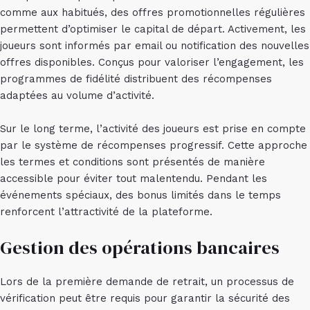
comme aux habitués, des offres promotionnelles régulières
permettent d’optimiser le capital de départ. Activement, les
joueurs sont informés par email ou notification des nouvelles
offres disponibles. Conçus pour valoriser l’engagement, les
programmes de fidélité distribuent des récompenses
adaptées au volume d’activité.
Sur le long terme, l’activité des joueurs est prise en compte
par le système de récompenses progressif. Cette approche
les termes et conditions sont présentés de manière
accessible pour éviter tout malentendu. Pendant les
événements spéciaux, des bonus limités dans le temps
renforcent l’attractivité de la plateforme.
Gestion des opérations bancaires
Lors de la première demande de retrait, un processus de
vérification peut être requis pour garantir la sécurité des