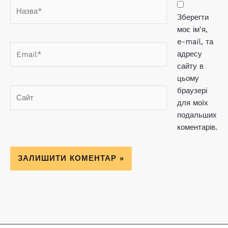
Назва*
Зберегти
моє ім'я,
e-mail, та
Email*
адресу
сайту в
цьому
браузері
Сайт
для моїх
подальших
коментарів.