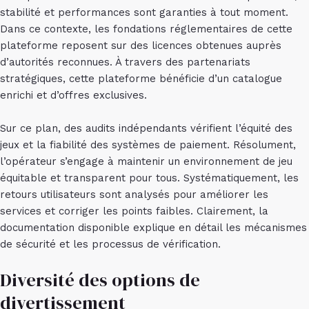
stabilité et performances sont garanties à tout moment.
Dans ce contexte, les fondations réglementaires de cette
plateforme reposent sur des licences obtenues auprès
d’autorités reconnues. À travers des partenariats
stratégiques, cette plateforme bénéficie d’un catalogue
enrichi et d’offres exclusives.
Sur ce plan, des audits indépendants vérifient l’équité des
jeux et la fiabilité des systèmes de paiement. Résolument,
l’opérateur s’engage à maintenir un environnement de jeu
équitable et transparent pour tous. Systématiquement, les
retours utilisateurs sont analysés pour améliorer les
services et corriger les points faibles. Clairement, la
documentation disponible explique en détail les mécanismes
de sécurité et les processus de vérification.
Diversité des options de
divertissement