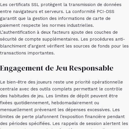
Les certificats SSL protègent la transmission de données
entre navigateurs et serveurs. La conformité PCI-DSS
garantit que la gestion des informations de carte de
paiement respecte les normes industrielles.
L’authentification à deux facteurs ajoute des couches de
sécurité de compte supplémentaires. Les procédures anti-
blanchiment d’argent vérifient les sources de fonds pour les
transactions importantes.
Engagement de Jeu Responsable
Le bien-être des joueurs reste une priorité opérationnelle
centrale avec des outils complets permettant le contrôle
des habitudes de jeu. Les limites de dépôt peuvent être
fixées quotidiennement, hebdomadairement ou
mensuellement prévenant les dépenses excessives. Les
limites de perte plafonnent l’exposition financière pendant
des périodes spécifiées. Les rappels de session alertent les