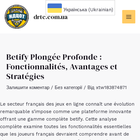
Перейти
Українська (Ukrainian)
до
drtc.com.ua
вмісту
MAI
ME
Betify Plongée Profonde :
Fonctionnalités, Avantages et
Stratégies
Залишити коментар
/
Без категорії
/ Від
xtw183874871
Le secteur français des jeux en ligne connaît une évolution
remarquable s’impose comme une plateforme innovante
offrant une gamme complète
betify
. Cette analyse
complète examine toutes les fonctionnalités essentielles
que les joueurs français devraient comprendre avant de