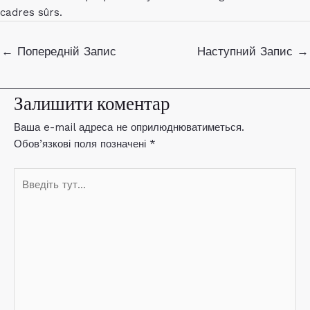
cadres sûrs.
Навігація
←
Попередній Запис
Наступний Запис
→
по
запису
Залишити коментар
Ваша e-mail адреса не оприлюднюватиметься.
Обов’язкові поля позначені
*
Введіть
тут...