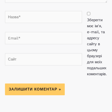
Назва*
Зберегти
моє ім'я,
e-mail, та
Email*
адресу
сайту в
цьому
браузері
Сайт
для моїх
подальших
коментарів.