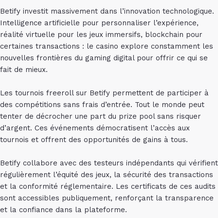
Betify investit massivement dans l’innovation technologique.
Intelligence artificielle pour personnaliser l’expérience,
réalité virtuelle pour les jeux immersifs, blockchain pour
certaines transactions : le casino explore constamment les
nouvelles frontières du gaming digital pour offrir ce qui se
fait de mieux.
Les tournois freeroll sur Betify permettent de participer à
des compétitions sans frais d’entrée. Tout le monde peut
tenter de décrocher une part du prize pool sans risquer
d’argent. Ces événements démocratisent l’accès aux
tournois et offrent des opportunités de gains à tous.
Betify collabore avec des testeurs indépendants qui vérifient
régulièrement l’équité des jeux, la sécurité des transactions
et la conformité réglementaire. Les certificats de ces audits
sont accessibles publiquement, renforçant la transparence
et la confiance dans la plateforme.