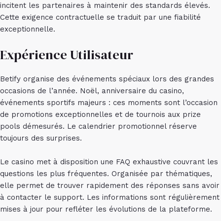
incitent les partenaires à maintenir des standards élevés.
Cette exigence contractuelle se traduit par une fiabilité
exceptionnelle.
Expérience Utilisateur
Betify organise des événements spéciaux lors des grandes
occasions de l’année. Noël, anniversaire du casino,
événements sportifs majeurs : ces moments sont l’occasion
de promotions exceptionnelles et de tournois aux prize
pools démesurés. Le calendrier promotionnel réserve
toujours des surprises.
Le casino met à disposition une FAQ exhaustive couvrant les
questions les plus fréquentes. Organisée par thématiques,
elle permet de trouver rapidement des réponses sans avoir
à contacter le support. Les informations sont régulièrement
mises à jour pour refléter les évolutions de la plateforme.