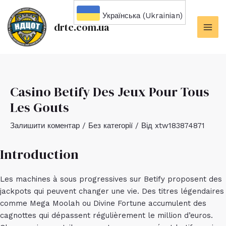
Перейти
Українська (Ukrainian)
до
drtc.com.ua
вмісту
MAI
ME
Casino Betify Des Jeux Pour Tous
Les Gouts
Залишити коментар
/
Без категорії
/ Від
xtw183874871
Introduction
Les machines à sous progressives sur Betify proposent des
jackpots qui peuvent changer une vie. Des titres légendaires
comme Mega Moolah ou Divine Fortune accumulent des
cagnottes qui dépassent régulièrement le million d’euros.