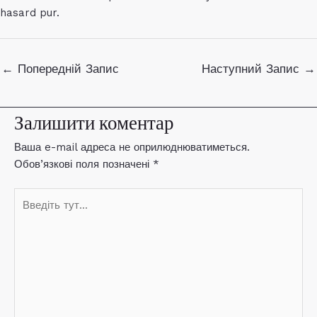
hasard pur.
Навігація
←
Попередній Запис
Наступний Запис
→
по
запису
Залишити коментар
Ваша e-mail адреса не оприлюднюватиметься.
Обов’язкові поля позначені
*
Введіть
тут...