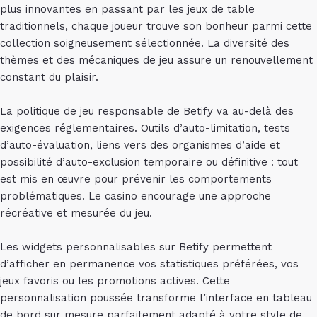
plus innovantes en passant par les jeux de table
traditionnels, chaque joueur trouve son bonheur parmi cette
collection soigneusement sélectionnée. La diversité des
thèmes et des mécaniques de jeu assure un renouvellement
constant du plaisir.
La politique de jeu responsable de Betify va au-delà des
exigences réglementaires. Outils d’auto-limitation, tests
d’auto-évaluation, liens vers des organismes d’aide et
possibilité d’auto-exclusion temporaire ou définitive : tout
est mis en œuvre pour prévenir les comportements
problématiques. Le casino encourage une approche
récréative et mesurée du jeu.
Les widgets personnalisables sur Betify permettent
d’afficher en permanence vos statistiques préférées, vos
jeux favoris ou les promotions actives. Cette
personnalisation poussée transforme l’interface en tableau
de bord sur mesure parfaitement adapté à votre style de