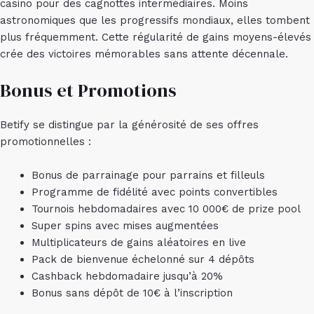
casino pour des cagnottes intermédiaires. Moins
astronomiques que les progressifs mondiaux, elles tombent
plus fréquemment. Cette régularité de gains moyens-élevés
crée des victoires mémorables sans attente décennale.
Bonus et Promotions
Betify se distingue par la générosité de ses offres
promotionnelles :
Bonus de parrainage pour parrains et filleuls
Programme de fidélité avec points convertibles
Tournois hebdomadaires avec 10 000€ de prize pool
Super spins avec mises augmentées
Multiplicateurs de gains aléatoires en live
Pack de bienvenue échelonné sur 4 dépôts
Cashback hebdomadaire jusqu’à 20%
Bonus sans dépôt de 10€ à l’inscription