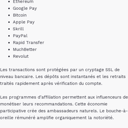
Ethereum
Google Pay
Bitcoin
Apple Pay
Skrill
PayPal
Rapid Transfer
MuchBetter
Revolut
Les transactions sont protégées par un cryptage SSL de
niveau bancaire. Les dépôts sont instantanés et les retraits
traités rapidement après vérification du compte.
Les programmes d’affiliation permettent aux influenceurs de
monétiser leurs recommandations. Cette économie
participative crée des ambassadeurs naturels. Le bouche-à-
oreille rémunéré amplifie organiquement la notoriété.