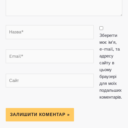
Назва*
Зберегти
моє ім'я,
e-mail, та
Email*
адресу
сайту в
цьому
браузері
Сайт
для моїх
подальших
коментарів.