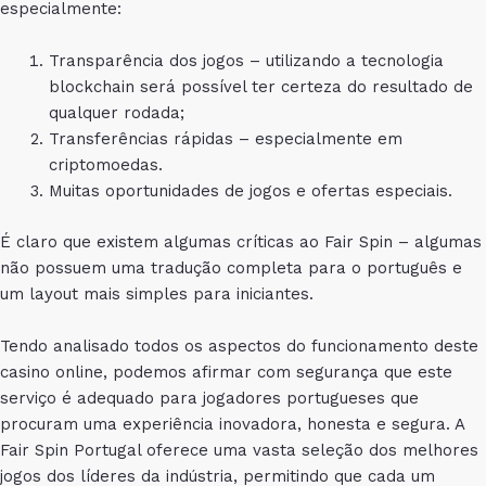
especialmente:
Transparência dos jogos – utilizando a tecnologia
blockchain será possível ter certeza do resultado de
qualquer rodada;
Transferências rápidas – especialmente em
criptomoedas.
Muitas oportunidades de jogos e ofertas especiais.
É claro que existem algumas críticas ao Fair Spin – algumas
não possuem uma tradução completa para o português e
um layout mais simples para iniciantes.
Tendo analisado todos os aspectos do funcionamento deste
casino online, podemos afirmar com segurança que este
serviço é adequado para jogadores portugueses que
procuram uma experiência inovadora, honesta e segura. A
Fair Spin Portugal oferece uma vasta seleção dos melhores
jogos dos líderes da indústria, permitindo que cada um