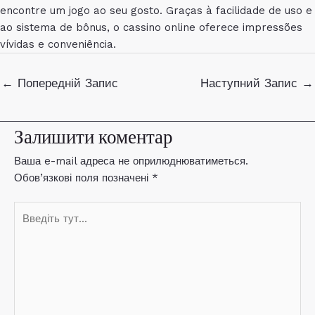
encontre um jogo ao seu gosto. Graças à facilidade de uso e
ao sistema de bônus, o cassino online oferece impressões
vívidas e conveniência.
Навігація
←
Попередній Запис
Наступний Запис
→
по
запису
Залишити коментар
Ваша e-mail адреса не оприлюднюватиметься.
Обов’язкові поля позначені
*
Введіть
тут...