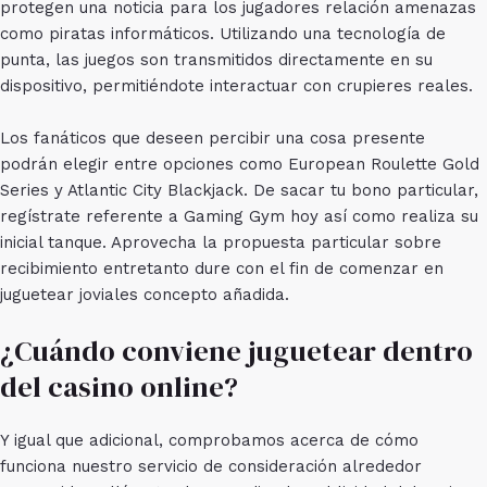
protegen una noticia para los jugadores relación amenazas
como piratas informáticos. Utilizando una tecnología de
punta, las juegos son transmitidos directamente en su
dispositivo, permitiéndote interactuar con crupieres reales.
Los fanáticos que deseen percibir una cosa presente
podrán elegir entre opciones como European Roulette Gold
Series y Atlantic City Blackjack. De sacar tu bono particular,
regístrate referente a Gaming Gym hoy así­ como realiza su
inicial tanque. Aprovecha la propuesta particular sobre
recibimiento entretanto dure con el fin de comenzar en
juguetear joviales concepto añadida.
¿Cuándo conviene juguetear dentro
del casino online?
Y igual que adicional, comprobamos acerca de cómo
funciona nuestro servicio de consideración alrededor