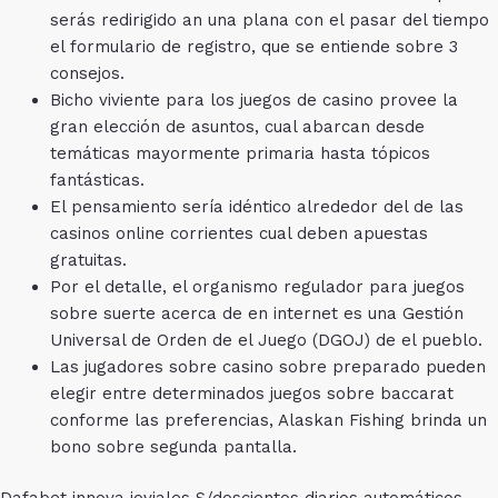
serás redirigido an una plana con el pasar del tiempo
el formulario de registro, que se entiende sobre 3
consejos.
Bicho viviente para los juegos de casino provee la
gran elección de asuntos, cual abarcan desde
temáticas mayormente primaria hasta tópicos
fantásticas.
El pensamiento serí­a idéntico alrededor del de las
casinos online corrientes cual deben apuestas
gratuitas.
Por el detalle, el organismo regulador para juegos
sobre suerte acerca de en internet es una Gestión
Universal de Orden de el Juego (DGOJ) de el pueblo.
Las jugadores sobre casino sobre preparado pueden
elegir entre determinados juegos sobre baccarat
conforme las preferencias, Alaskan Fishing brinda un
bono sobre segunda pantalla.