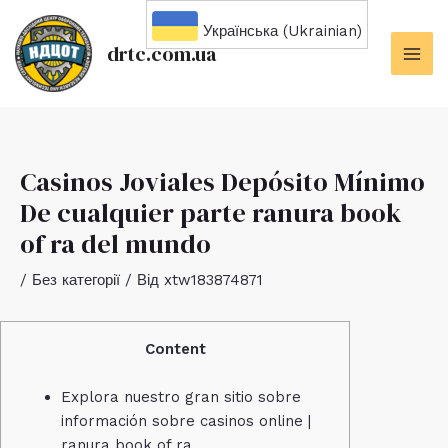
Перейти
Українська (Ukrainian)
до
drtc.com.ua
вмісту
MAI
ME
Casinos Joviales Depósito Mínimo
De cualquier parte ranura book
of ra del mundo
/
Без категорії
/ Від
xtw183874871
Content
Explora nuestro gran sitio sobre
información sobre casinos online |
ranura book of ra