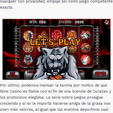
cualquier con privacidad, empuje así­ como juego competente
exacto.
Por último, podemos insinuar la tarima por motivo de que
Nine Casino es fiable con el fin de una licencia de Curazao y
los protocolos elegidos. La serie sobre juegos prosigue
creciendo y si no le importa hacerse amiga de la grasa nos
unen más valores, al igual que las eventos deportivos cual