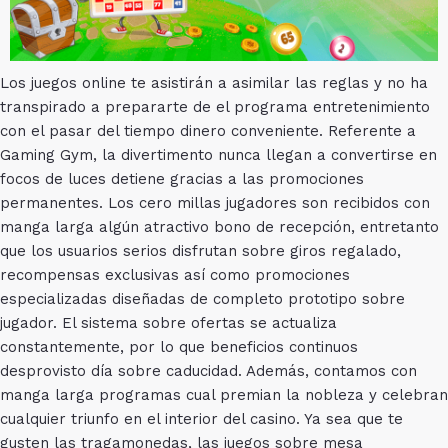
Los juegos online te asistirán a asimilar las reglas y no ha
transpirado a prepararte de el programa entretenimiento
con el pasar del tiempo dinero conveniente. Referente a
Gaming Gym, la divertimento nunca llegan a convertirse en
focos de luces detiene gracias a las promociones
permanentes. Los cero millas jugadores son recibidos con
manga larga algún atractivo bono de recepción, entretanto
que los usuarios serios disfrutan sobre giros regalado,
recompensas exclusivas así­ como promociones
especializadas diseñadas de completo prototipo sobre
jugador. El sistema sobre ofertas se actualiza
constantemente, por lo que beneficios continuos
desprovisto día sobre caducidad. Además, contamos con
manga larga programas cual premian la nobleza y celebran
cualquier triunfo en el interior del casino. Ya sea que te
gusten las tragamonedas, las juegos sobre mesa