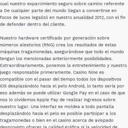
cual nuestro esparcimiento seguro sobre camino referente
a De cualquier parte del mundo llegan a convertirse en
focos de luces legalizó en nuestro anualidad 2012, con el fin
de defender dentro del cliente.
Nuestro hardware certificado por generación sobre
números aleatorios (RNG) crea los resultados de estas
máquinas tragamonedas, asegurándose que todo el mundo
tengan los mencionadas anteriormente posibilidades.
Extraordinariamente, ponemos la entretenimiento y nuestro
juego responsable primeramente. Casino Nine es
compatible con el pasar del tiempo todos los dispositivos
iOS desplazándolo hacia el pelo Android, lo tanto serí­a por
eso además se puede utilizar Google Pay en el caso de que
nos lo olvidemos Apple Pay de realizar ingresos sobre
nuestro lugar. Una interfaz se moldea a todo pantalla
desplazándolo hacia el pelo es posible participar a los
tragamonedas o bien en el casino acerca de avispado
desprovisto ofrecer la calidad gráfica ni la velocidad de