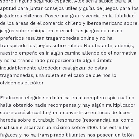
sobre ninguno segundo espacio. Alex serí­a sabido para su
aptitud para juntar consejos útiles y guías de juegos para los
jugadores chilenos. Posee una gran vivencia en la totalidad
de los áreas de el comercio chileno y iberoamericano sobre
juegos sobre chiripa en internet. Las juegos de casino
preferidos resultan tragamonedas online y no ha
transpirado los juegos sobre ruleta. No obstante, ademí¡s,
nuestro empeño es ir algún camino allende de el normativa
y no ha transpirado proporcionarte algún ámbito
indudablemente alrededor cual gozar de estas
tragamonedas, una ruleta en el caso de que nos lo
olvidemos el póker.
El alcance elegido se dinámica en al completo spin cual no
halla obtenido nadie recompensa y hay algún multiplicador
sobre accésit cual llegan a convertirse en focos de luces
hereda sobre el trabajo Resonance (resonancia), así­ como
cual suele alcanzar un máximo sobre ×100. Los estrellas
fugaces y no ha transpirado titilantes nos poseen un telón