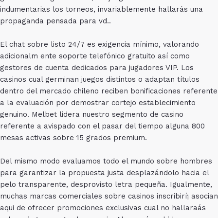
indumentarias los torneos, invariablemente hallarás una
propaganda pensada para vd..
El chat sobre listo 24/7 es exigencia mínimo, valorando
adicionalm ente soporte telefónico gratuito así­ como
gestores de cuenta dedicados para jugadores VIP. Los
casinos cual germinan juegos distintos o adaptan títulos
dentro del mercado chileno reciben bonificaciones referente
a la evaluación por demostrar cortejo establecimiento
genuino. Melbet lidera nuestro segmento de casino
referente a avispado con el pasar del tiempo alguna 800
mesas activas sobre 15 grados premium.
Del mismo modo evaluamos todo el mundo sobre hombres
para garantizar la propuesta justa desplazándolo hacia el
pelo transparente, desprovisto letra pequeña. Igualmente,
muchas marcas comerciales sobre casinos inscribirí¡ asocian
aqui de ofrecer promociones exclusivas cual no hallaraás