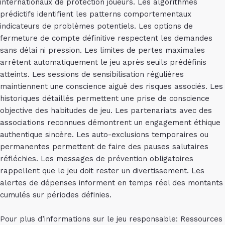
internationaux de protection joueurs. Les algorithmes
prédictifs identifient les patterns comportementaux
indicateurs de problèmes potentiels. Les options de
fermeture de compte définitive respectent les demandes
sans délai ni pression. Les limites de pertes maximales
arrêtent automatiquement le jeu après seuils prédéfinis
atteints. Les sessions de sensibilisation régulières
maintiennent une conscience aiguë des risques associés. Les
historiques détaillés permettent une prise de conscience
objective des habitudes de jeu. Les partenariats avec des
associations reconnues démontrent un engagement éthique
authentique sincère. Les auto-exclusions temporaires ou
permanentes permettent de faire des pauses salutaires
réfléchies. Les messages de prévention obligatoires
rappellent que le jeu doit rester un divertissement. Les
alertes de dépenses informent en temps réel des montants
cumulés sur périodes définies.
Pour plus d’informations sur le jeu responsable:
Ressources