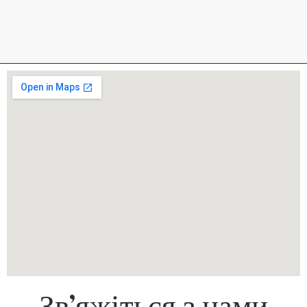
Зв’яжіться з нами