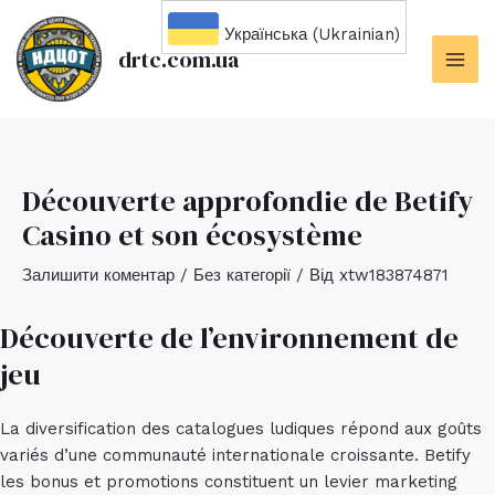
Перейти
Українська (Ukrainian)
до
drtc.com.ua
вмісту
MAI
ME
Découverte approfondie de Betify
Casino et son écosystème
Залишити коментар
/
Без категорії
/ Від
xtw183874871
Découverte de l’environnement de
jeu
La diversification des catalogues ludiques répond aux goûts
variés d’une communauté internationale croissante.
Betify
les bonus et promotions constituent un levier marketing