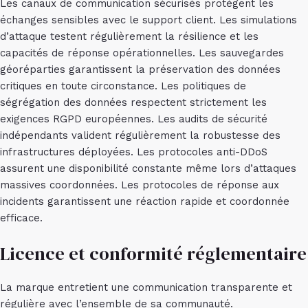
Les canaux de communication sécurisés protègent les
échanges sensibles avec le support client. Les simulations
d’attaque testent régulièrement la résilience et les
capacités de réponse opérationnelles. Les sauvegardes
géoréparties garantissent la préservation des données
critiques en toute circonstance. Les politiques de
ségrégation des données respectent strictement les
exigences RGPD européennes. Les audits de sécurité
indépendants valident régulièrement la robustesse des
infrastructures déployées. Les protocoles anti-DDoS
assurent une disponibilité constante même lors d’attaques
massives coordonnées. Les protocoles de réponse aux
incidents garantissent une réaction rapide et coordonnée
efficace.
Licence et conformité réglementaire
La marque entretient une communication transparente et
régulière avec l’ensemble de sa communauté.