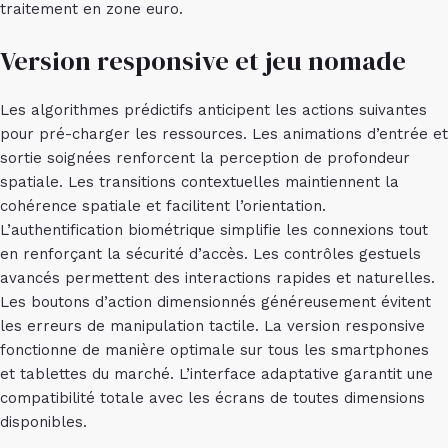
traitement en zone euro.
Version responsive et jeu nomade
Les algorithmes prédictifs anticipent les actions suivantes
pour pré-charger les ressources. Les animations d’entrée et
sortie soignées renforcent la perception de profondeur
spatiale. Les transitions contextuelles maintiennent la
cohérence spatiale et facilitent l’orientation.
L’authentification biométrique simplifie les connexions tout
en renforçant la sécurité d’accès. Les contrôles gestuels
avancés permettent des interactions rapides et naturelles.
Les boutons d’action dimensionnés généreusement évitent
les erreurs de manipulation tactile. La version responsive
fonctionne de manière optimale sur tous les smartphones
et tablettes du marché. L’interface adaptative garantit une
compatibilité totale avec les écrans de toutes dimensions
disponibles.