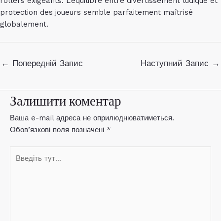
rollers exigeants. L’équilibre entre divertissement ludique et
protection des joueurs semble parfaitement maîtrisé
globalement.
Навігація
←
Попередній Запис
Наступний Запис
→
по
запису
Залишити коментар
Ваша e-mail адреса не оприлюднюватиметься.
Обов’язкові поля позначені
*
Введіть
тут...