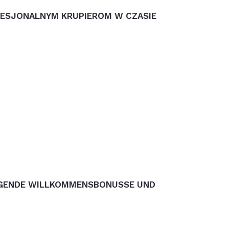
FESJONALNYM KRUPIEROM W CZASIE
REGENDE WILLKOMMENSBONUSSE UND