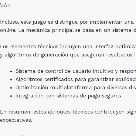
\n\n
Incluso, este juego se distingue por implementar una
online. La mecánica principal se basa en un sistema 
Los elementos técnicos incluyen una interfaz optimiza
y algoritmos de generación que aseguran resultados im
Sistema de control de usuario intuitivo y respon
Algoritmos certificados para garantizar equidad
Optimización multiplataforma para diversos dis
Integración con sistemas de pago seguros
En resumen, estos atributos técnicos contribuyen signi
expectativas.