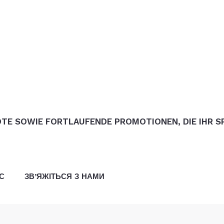
E SOWIE FORTLAUFENDE PROMOTIONEN, DIE IHR SP
С
ЗВ’ЯЖІТЬСЯ З НАМИ