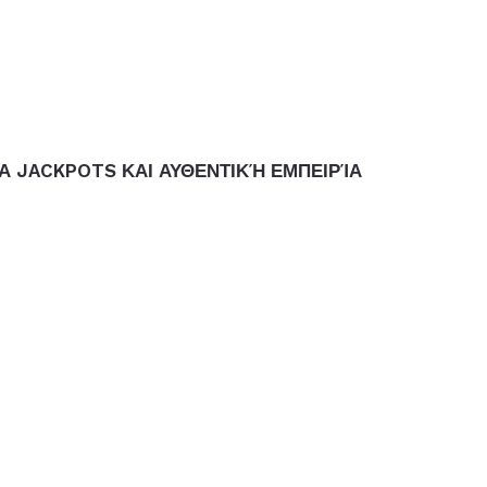
Α JACKPOTS ΚΑΙ ΑΥΘΕΝΤΙΚΉ ΕΜΠΕΙΡΊΑ