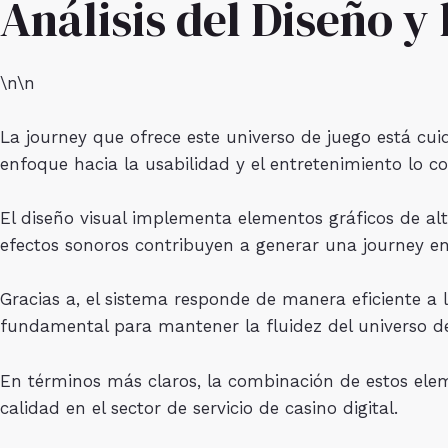
Análisis del Diseño y 
\n\n
La journey que ofrece este universo de juego está cu
enfoque hacia la usabilidad y el entretenimiento lo c
El diseño visual implementa elementos gráficos de alt
efectos sonoros contribuyen a generar una journey en
Gracias a, el sistema responde de manera eficiente a 
fundamental para mantener la fluidez del universo d
En términos más claros, la combinación de estos ele
calidad en el sector de servicio de casino digital.