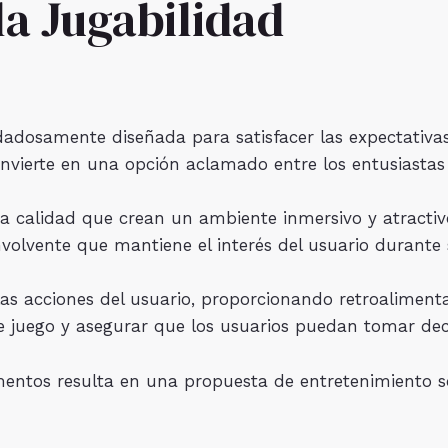
la Jugabilidad
idadosamente diseñada para satisfacer las expectativa
onvierte en una opción aclamado entre los entusiastas 
a calidad que crean un ambiente inmersivo y atractivo.
volvente que mantiene el interés del usuario durante 
las acciones del usuario, proporcionando retroaliment
e juego y asegurar que los usuarios puedan tomar dec
mentos resulta en una propuesta de entretenimiento s