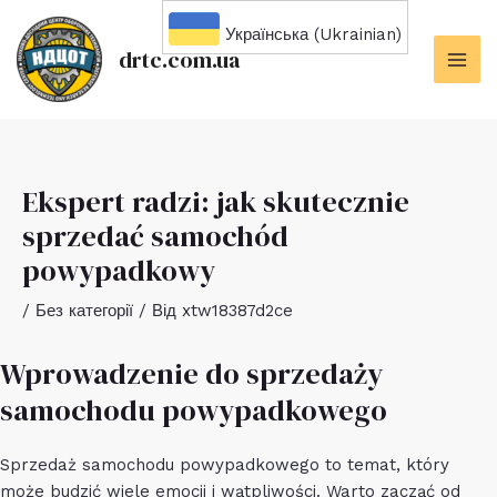
Перейти
Українська (Ukrainian)
до
drtc.com.ua
вмісту
MAI
ME
Ekspert radzi: jak skutecznie
sprzedać samochód
powypadkowy
/
Без категорії
/ Від
xtw18387d2ce
Wprowadzenie do sprzedaży
samochodu powypadkowego
Sprzedaż samochodu powypadkowego to temat, który
może budzić wiele emocji i wątpliwości. Warto zacząć od