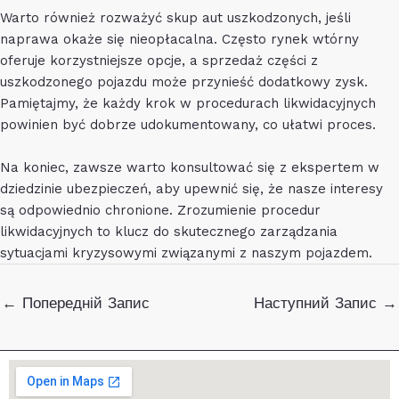
Warto również rozważyć skup aut uszkodzonych, jeśli
naprawa okaże się nieopłacalna. Często rynek wtórny
oferuje korzystniejsze opcje, a sprzedaż części z
uszkodzonego pojazdu może przynieść dodatkowy zysk.
Pamiętajmy, że każdy krok w procedurach likwidacyjnych
powinien być dobrze udokumentowany, co ułatwi proces.
Na koniec, zawsze warto konsultować się z ekspertem w
dziedzinie ubezpieczeń, aby upewnić się, że nasze interesy
są odpowiednio chronione. Zrozumienie procedur
likwidacyjnych to klucz do skutecznego zarządzania
sytuacjami kryzysowymi związanymi z naszym pojazdem.
Навігація
←
Попередній Запис
Наступний Запис
→
по
запису