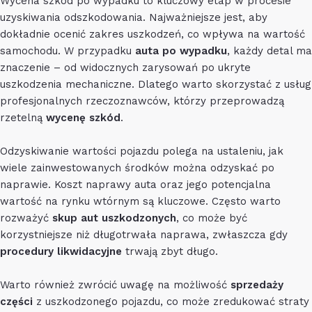
Wycena szkód po wypadku to kluczowy etap w procesie
uzyskiwania odszkodowania. Najważniejsze jest, aby
dokładnie ocenić zakres uszkodzeń, co wpływa na wartość
samochodu. W przypadku
auta po wypadku
, każdy detal ma
znaczenie – od widocznych zarysowań po ukryte
uszkodzenia mechaniczne. Dlatego warto skorzystać z usług
profesjonalnych rzeczoznawców, którzy przeprowadzą
rzetelną
wycenę szkód
.
Odzyskiwanie wartości pojazdu polega na ustaleniu, jak
wiele zainwestowanych środków można odzyskać po
naprawie. Koszt naprawy auta oraz jego potencjalna
wartość na rynku wtórnym są kluczowe. Często warto
rozważyć
skup aut uszkodzonych
, co może być
korzystniejsze niż długotrwała naprawa, zwłaszcza gdy
procedury likwidacyjne
trwają zbyt długo.
Warto również zwrócić uwagę na możliwość
sprzedaży
części
z uszkodzonego pojazdu, co może zredukować straty