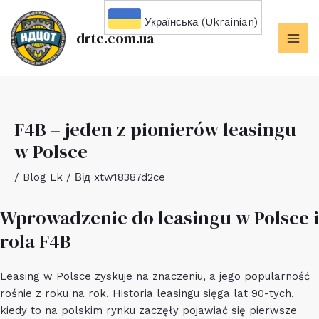
Перейти
Українська (Ukrainian)
до
drtc.com.ua
вмісту
MAI
ME
F4B – jeden z pionierów leasingu
w Polsce
/
Blog Lk
/ Від
xtw18387d2ce
Wprowadzenie do leasingu w Polsce i
rola F4B
Leasing w Polsce zyskuje na znaczeniu, a jego popularność
rośnie z roku na rok. Historia leasingu sięga lat 90-tych,
kiedy to na polskim rynku zaczęły pojawiać się pierwsze