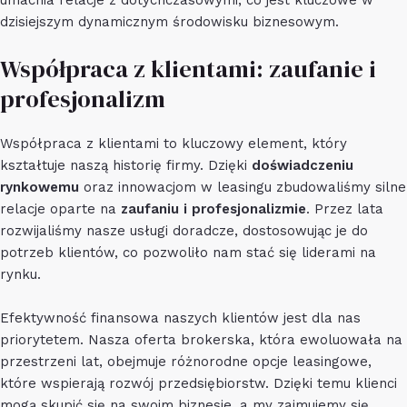
umacnia relacje z dotychczasowymi, co jest kluczowe w
dzisiejszym dynamicznym środowisku biznesowym.
Współpraca z klientami: zaufanie i
profesjonalizm
Współpraca z klientami to kluczowy element, który
kształtuje naszą historię firmy. Dzięki
doświadczeniu
rynkowemu
oraz innowacjom w leasingu zbudowaliśmy silne
relacje oparte na
zaufaniu i profesjonalizmie
. Przez lata
rozwijaliśmy nasze usługi doradcze, dostosowując je do
potrzeb klientów, co pozwoliło nam stać się liderami na
rynku.
Efektywność finansowa naszych klientów jest dla nas
priorytetem. Nasza oferta brokerska, która ewoluowała na
przestrzeni lat, obejmuje różnorodne opcje leasingowe,
które wspierają rozwój przedsiębiorstw. Dzięki temu klienci
mogą skupić się na swoim biznesie, a my zajmujemy się