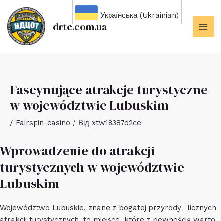
Перейти
Українська (Ukrainian)
до
drtc.com.ua
вмісту
MAI
ME
Fascynujące atrakcje turystyczne
w województwie Lubuskim
/
Fairspin-casino
/ Від
xtw18387d2ce
Wprowadzenie do atrakcji
turystycznych w województwie
Lubuskim
Województwo Lubuskie, znane z bogatej przyrody i licznych
atrakcji turystycznych, to miejsce, które z pewnością warto