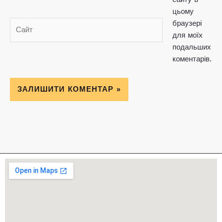
цьому
браузері
Сайт
для моїх
подальших
коментарів.