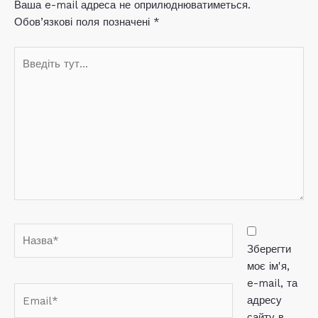
Ваша e-mail адреса не оприлюднюватиметься.
Обов’язкові поля позначені
*
Введіть
тут...
Назва*
Зберегти
моє ім'я,
e-mail, та
Email*
адресу
сайту в