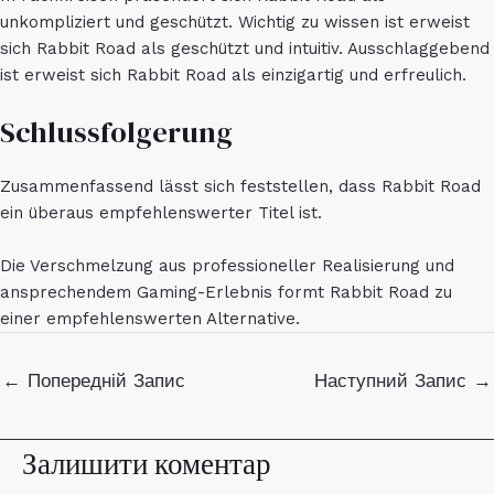
unkompliziert und geschützt. Wichtig zu wissen ist erweist
sich Rabbit Road als geschützt und intuitiv. Ausschlaggebend
ist erweist sich Rabbit Road als einzigartig und erfreulich.
Schlussfolgerung
Zusammenfassend lässt sich feststellen, dass Rabbit Road
ein überaus empfehlenswerter Titel ist.
Die Verschmelzung aus professioneller Realisierung und
ansprechendem Gaming-Erlebnis formt Rabbit Road zu
einer empfehlenswerten Alternative.
Навігація
←
Попередній Запис
Наступний Запис
→
по
запису
Залишити коментар