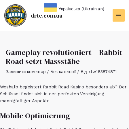
Перейти
Українська (Ukrainian)
до
drtc.com.ua
вмісту
MAI
ME
Gameplay revolutioniert – Rabbit
Road setzt Massstäbe
Залишити коментар
/
Без категорії
/ Від
xtw183874871
Weshalb begeistert
Rabbit Road Kasino
besonders ab? Der
Schlüssel findet sich in der perfekten Vereinigung
mannigfaltiger Aspekte.
Mobile Optimierung