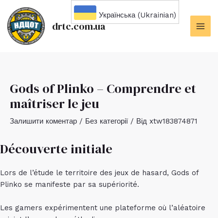
Перейти
Українська (Ukrainian)
до
drtc.com.ua
вмісту
MAI
ME
Gods of Plinko – Comprendre et
maîtriser le jeu
Залишити коментар
/
Без категорії
/ Від
xtw183874871
Découverte initiale
Lors de l’étude le territoire des jeux de hasard, Gods of
Plinko se manifeste par sa supériorité.
Les gamers expérimentent une plateforme où l’aléatoire