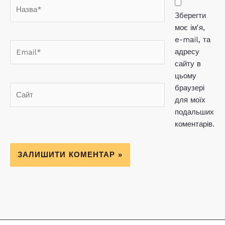
Назва*
Зберегти
моє ім'я,
e-mail, та
Email*
адресу
сайту в
цьому
браузері
Сайт
для моїх
подальших
коментарів.