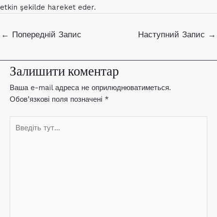
etkin şekilde hareket eder.
Навігація
←
Попередній Запис
Наступний Запис
→
по
запису
Залишити коментар
Ваша e-mail адреса не оприлюднюватиметься.
Обов’язкові поля позначені
*
Введіть
тут...