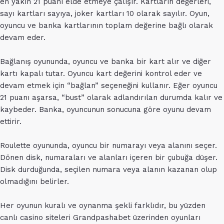
en yakın 21 puanı elde etmeye çalışır. Kartların değerleri,
sayı kartları sayıya, joker kartları 10 olarak sayılır. Oyun,
oyuncu ve banka kartlarının toplam değerine bağlı olarak
devam eder.
Bağlanış oyununda, oyuncu ve banka bir kart alır ve diğer
kartı kapalı tutar. Oyuncu kart değerini kontrol eder ve
devam etmek için “bağlan” seçeneğini kullanır. Eğer oyuncu
21 puanı aşarsa, “bust” olarak adlandırılan durumda kalır ve
kaybeder. Banka, oyuncunun sonucuna göre oyunu devam
ettirir.
Roulette oyununda, oyuncu bir numarayı veya alanını seçer.
Dönen disk, numaraları ve alanları içeren bir çubuğa düşer.
Disk durduğunda, seçilen numara veya alanın kazanan olup
olmadığını belirler.
Her oyunun kuralı ve oynanma şekli farklıdır, bu yüzden
canlı casino siteleri Grandpashabet üzerinden oyunları