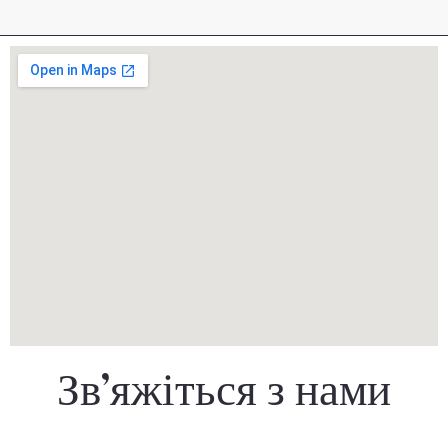
Зв’яжіться з нами