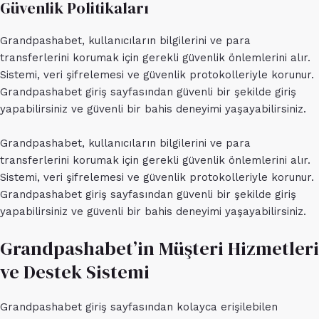
Güvenlik Politikaları
Grandpashabet, kullanıcıların bilgilerini ve para
transferlerini korumak için gerekli güvenlik önlemlerini alır.
Sistemi, veri şifrelemesi ve güvenlik protokolleriyle korunur.
Grandpashabet giriş sayfasından güvenli bir şekilde giriş
yapabilirsiniz ve güvenli bir bahis deneyimi yaşayabilirsiniz.
Grandpashabet, kullanıcıların bilgilerini ve para
transferlerini korumak için gerekli güvenlik önlemlerini alır.
Sistemi, veri şifrelemesi ve güvenlik protokolleriyle korunur.
Grandpashabet giriş sayfasından güvenli bir şekilde giriş
yapabilirsiniz ve güvenli bir bahis deneyimi yaşayabilirsiniz.
Grandpashabet’in Müşteri Hizmetleri
ve Destek Sistemi
Grandpashabet giriş sayfasından kolayca erişilebilen