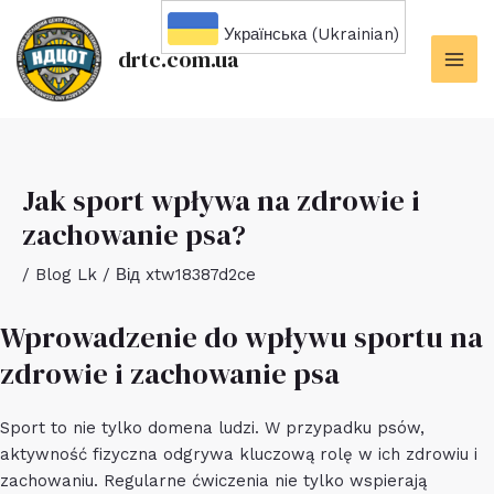
Перейти
Українська (Ukrainian)
до
drtc.com.ua
вмісту
MAI
ME
Jak sport wpływa na zdrowie i
zachowanie psa?
/
Blog Lk
/ Від
xtw18387d2ce
Wprowadzenie do wpływu sportu na
zdrowie i zachowanie psa
Sport to nie tylko domena ludzi. W przypadku psów,
aktywność fizyczna odgrywa kluczową rolę w ich zdrowiu i
zachowaniu. Regularne ćwiczenia nie tylko wspierają