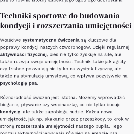
psa to równie istotny aspekt jego ogólnego dobrostanu.
Techniki sportowe do budowania
kondycji i rozszerzania umiejętności
Właściwe
systematyczne ćwiczenia
są kluczowe dla
poprawy kondycji naszych czworonogów. Dzięki regularnej
aktywności fizycznej
, pies nie tylko zyskuje na sile, ale
także rozwija swoje umiejętności. Techniki takie jak agility
czy frisbee pozwalają nie tylko na wysiłek fizyczny, ale
także na stymulację umysłową, co wpływa pozytywnie na
psychologię psa
.
Różnorodność ćwiczeń jest istotna. Możemy wprowadzić
bieganie, pływanie czy wspinaczkę, co nie tylko buduje
kondycję
, ale także zapobiega nudzie. Każda nowa
umiejętność, jak np. skakanie przez przeszkody, to krok w
stronę
rozszerzania umiejętności
naszego pupila. Tego
rodzaju aktywności wpływają również na
emocje
psa,