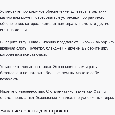
Установите программное обеспечение. Для игры в онлайн-
казино вам может потребоваться установка программного
обеспечения, которое позволит вам играть в слоты и другие
игры на деньги.
Выберите игру. Онлайн-казино предлагают широкий выбор игр,
включая слоты, рулетку, блэкджек и другие. Выберите игру,
которая вам понравилась.
Установите лимит на ставки. Это поможет вам играть
безопасно и не потерять больше, чем вы можете себе
позволить.
Играйте с уверенностью. Онлайн-казино, такие как Casino
online, предлагают безопасные и надежные условия для игры.
Важные советы для игроков