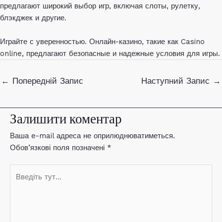
предлагают широкий выбор игр, включая слоты, рулетку,
блэкджек и другие.
Играйте с уверенностью. Онлайн-казино, такие как Casino
online, предлагают безопасные и надежные условия для игры.
Навігація
←
Попередній Запис
Наступний Запис
→
по
запису
Залишити коментар
Ваша e-mail адреса не оприлюднюватиметься.
Обов’язкові поля позначені
*
Введіть
тут...