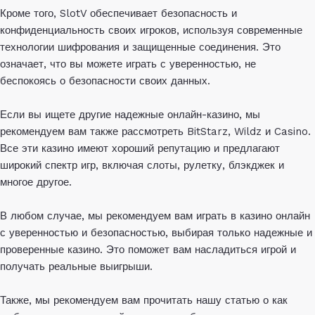
Кроме того, SlotV обеспечивает безопасность и
конфиденциальность своих игроков, используя современные
технологии шифрования и защищенные соединения. Это
означает, что вы можете играть с уверенностью, не
беспокоясь о безопасности своих данных.
Если вы ищете другие надежные онлайн-казино, мы
рекомендуем вам также рассмотреть BitStarz, Wildz и Casino.
Все эти казино имеют хороший репутацию и предлагают
широкий спектр игр, включая слоты, рулетку, блэкджек и
многое другое.
В любом случае, мы рекомендуем вам играть в казино онлайн
с уверенностью и безопасностью, выбирая только надежные и
проверенные казино. Это поможет вам насладиться игрой и
получать реальные выигрыши.
Также, мы рекомендуем вам прочитать нашу статью о как