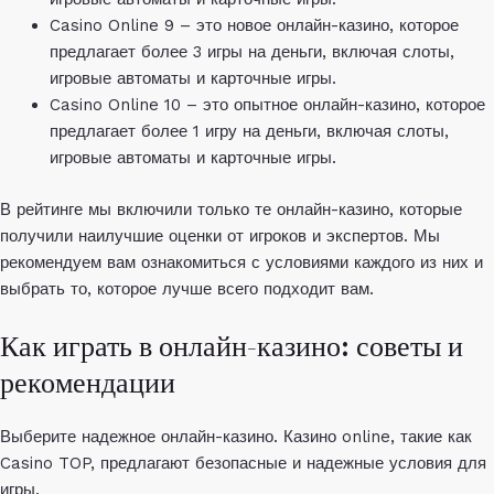
Casino Online 9 – это новое онлайн-казино, которое
предлагает более 3 игры на деньги, включая слоты,
игровые автоматы и карточные игры.
Casino Online 10 – это опытное онлайн-казино, которое
предлагает более 1 игру на деньги, включая слоты,
игровые автоматы и карточные игры.
В рейтинге мы включили только те онлайн-казино, которые
получили наилучшие оценки от игроков и экспертов. Мы
рекомендуем вам ознакомиться с условиями каждого из них и
выбрать то, которое лучше всего подходит вам.
Как играть в онлайн-казино: советы и
рекомендации
Выберите надежное онлайн-казино. Казино online, такие как
Casino TOP, предлагают безопасные и надежные условия для
игры.