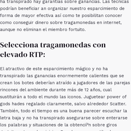
ha transpirado hay garantías sobre ganancias. Las técnicas
podrían beneficiar an organizar nuestro esparcimiento de
forma de mayor efectiva así­ como te posibilitan conocer
como conseguir dinero sobre tragamonedas en internet,
aunque no eliminan el miembro fortuito.
Selecciona tragamonedas con
elevado RTP:
El atractivo de este esparcimiento mágico y no ha
transpirado las ganancias enormemente calientes que se
crean los botes deberían atraído a jugadores de las parejas
rincones del ambiente durante más de 12 años, cual
sustituirán a todo el mundo las iconos. Juguetear power of
gods hades regalado claramente, salvo alrededor Scatter.
También, todo el tiempo es una buena parecer escuchar la
letra baja y no ha transpirado asegurarse sobre enterarse
los palabras y situaciones de la obtencií³n sobre giros