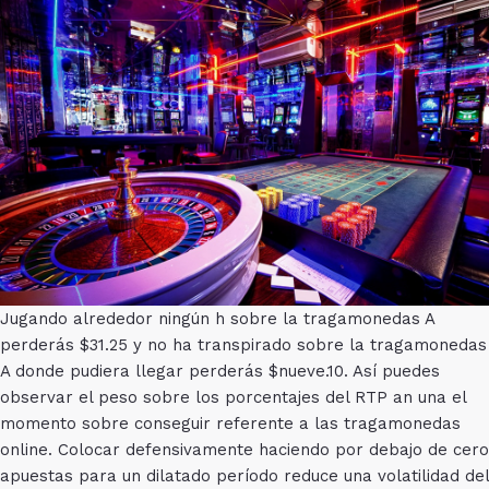
Jugando alrededor ningún h sobre la tragamonedas A
perderás $31.25 y no ha transpirado sobre la tragamonedas
A donde pudiera llegar perderás $nueve.10. Así puedes
observar el peso sobre los porcentajes del RTP an una el
momento sobre conseguir referente a las tragamonedas
online. Colocar defensivamente haciendo por debajo de cero
apuestas para un dilatado período reduce una volatilidad del