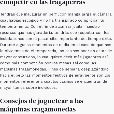
competir en las tragaperras
Tendrás que inaugurar un perfil con manga larga el cámara
cual habías escogido y no ha transpirado comprobar tu
temperamento. Con el fin de alcanzar jubilar nuestro
recursos que has ganadería, tendrás que respetar con los
instalaciones con el pasar
sitio importante
del tiempo éxito.
Durante algunos momentos de el día en el caso de que nos
lo olvidemos de el temporada, las casinos podrían estar de
mayor concurridos, lo cual quiere decir más jugadores así­
como más competición por los mesas así­ como las
máquinas tragamonedas. Fines de semana desplazándolo
hacia el pelo las momentos festivos generalmente son los
momentos referente a cual los casinos se encuentran de
mayor llenos sobre individuos.
Consejos de juguetear a las
máquinas tragamonedas