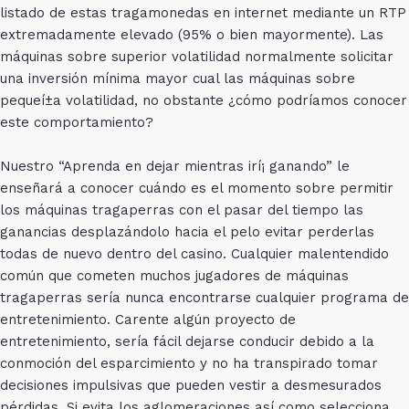
listado de estas tragamonedas en internet mediante un RTP
extremadamente elevado (95% o bien mayormente). Las
máquinas sobre superior volatilidad normalmente solicitar
una inversión mínima mayor cual las máquinas sobre
pequeí±a volatilidad, no obstante ¿cómo podrí­amos conocer
este comportamiento?
Nuestro “Aprenda en dejar mientras irí¡ ganando” le
enseñará a conocer cuándo es el momento sobre permitir
los máquinas tragaperras con el pasar del tiempo las
ganancias desplazándolo hacia el pelo evitar perderlas
todas de nuevo dentro del casino. Cualquier malentendido
común que cometen muchos jugadores de máquinas
tragaperras serí­a nunca encontrarse cualquier programa de
entretenimiento. Carente algún proyecto de
entretenimiento, serí­a fácil dejarse conducir debido a la
conmoción del esparcimiento y no ha transpirado tomar
decisiones impulsivas que pueden vestir a desmesurados
pérdidas. Si evita los aglomeraciones así­ como selecciona