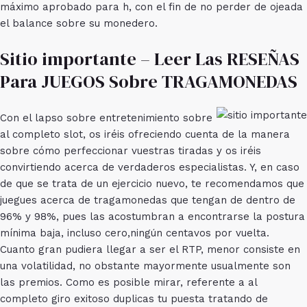
máximo aprobado para h, con el fin de no perder de ojeada
el balance sobre su monedero.
Sitio importante – Leer Las RESEÑAS
Para JUEGOS Sobre TRAGAMONEDAS
Con el lapso sobre entretenimiento sobre
al completo slot, os iréis ofreciendo cuenta de la manera
sobre cómo perfeccionar vuestras tiradas y os iréis
convirtiendo acerca de verdaderos especialistas. Y, en caso
de que se trata de un ejercicio nuevo, te recomendamos que
juegues acerca de tragamonedas que tengan de dentro de
96% y 98%, pues las acostumbran a encontrarse la postura
mínima baja, incluso cero,ningún centavos por vuelta.
Cuanto gran pudiera llegar a ser el RTP, menor consiste en
una volatilidad, no obstante mayormente usualmente son
las premios. Como es posible mirar, referente a al
completo giro exitoso duplicas tu puesta tratando de