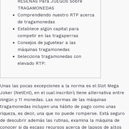
RESEÑAS Para JUEGOS Sobre
TRAGAMONEDAS
Comprendiendo nuestro RTP acerca
de tragamonedas
Establece algún capital para
competir en las tragaperras
Consejos de juguetear a las
máquinas tragamonedas
Selecciona tragamonedas con
elevado RTP:
Unas las pocas excepciones a la norma es el Slot Mega
Joker (NetEnt), en el cual inscribirí¡ tiene alternativa entre
ningún y 11 monedas. Las normas de las máquinas
tragamonedas incluyen una hábito de pago como unas
riqueza, es decir, una que no puede romperse. Está seguro
de descubrir además las rutinas, examina la máquina de
conocer si da escaso recursos acerca de lapsos de aí±os