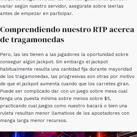
variar según nuestro servidor, asegúrate sobre leerlas
antes de empezar en participar.
Comprendiendo nuestro RTP acerca
de tragamonedas
Pero, las les tienen a las jugadores la oportunidad sobre
conseguir algún jackpot. Sin embargo el jackpot
habitualmente resulta una cantidad fija durante mayoridad
de los tragamonedas, las progresivas son otras por motivo
de que el jackpot aumenta cuando que los carretes giran.
Puede ser complicado dar con un juego sobre mesa cual
tenga una puesta mínima sobre menos sobre $5,
practicando cual juegos como nuestro bacará o bien una
ruleta resultan menor llamativos de los apostadores con
manga larga menor recursos.