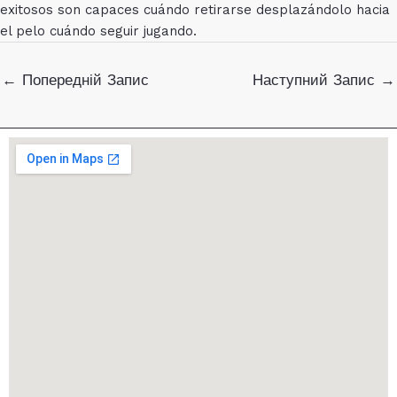
exitosos son capaces cuándo retirarse desplazándolo hacia
el pelo cuándo seguir jugando.
Навігація
←
Попередній Запис
Наступний Запис
→
по
запису