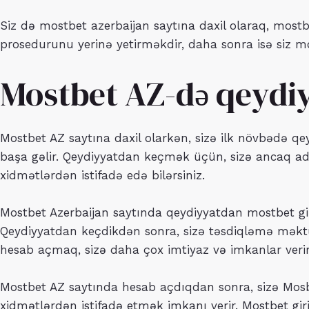
Siz də mostbet azerbaijan saytına daxil olaraq, mostb
prosedurunu yerinə yetirməkdir, daha sonra isə siz mo
Mostbet AZ-də qeydi
Mostbet AZ saytına daxil olarkən, sizə ilk növbədə q
başa gəlir. Qeydiyyatdan keçmək üçün, sizə ancaq adı
xidmətlərdən istifadə edə bilərsiniz.
Mostbet Azerbaijan saytında qeydiyyatdan
mostbet gi
Qeydiyyatdan keçdikdən sonra, sizə təsdiqləmə məktub
hesab açmaq, sizə daha çox imtiyaz və imkanlar verir
Mostbet AZ saytında hesab açdıqdan sonra, sizə Mosbe
xidmətlərdən istifadə etmək imkanı verir. Mostbet giriş