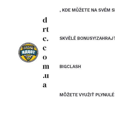
, KDE MŮŽETE NA SVÉM S
d
rt
c.
SKVĚLÉ BONUSY!ZAHRAJT
c
o
m
BIGCLASH
.u
a
MÔŽETE VYUŽIŤ PLYNULÉ