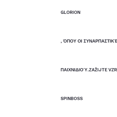
GLORION
, ΌΠΟΥ ΟΙ ΣΥΝΑΡΠΑΣΤΙΚ
ΠΑΙΧΝΙΔΙΟΎ.ZAŽIJTE VZR
SPINBOSS