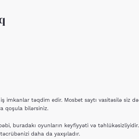
q
 imkanlar təqdim edir. Mosbet saytı vasitəsilə siz də
a qoşula bilərsiniz.
, buradakı oyunların keyfiyyəti və təhlükəsizliyidir.
təcrübənizi daha da yaxşıladır.