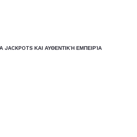
Α JACKPOTS ΚΑΙ ΑΥΘΕΝΤΙΚΉ ΕΜΠΕΙΡΊΑ