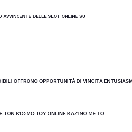
 AVVINCENTE DELLE SLOT ONLINE SU
DIBILI OFFRONO OPPORTUNITÀ DI VINCITA ENTUSIAS
 ΤΟΝ ΚΌΣΜΟ ΤΟΥ ONLINE ΚΑΖΊΝΟ ΜΕ ΤΟ