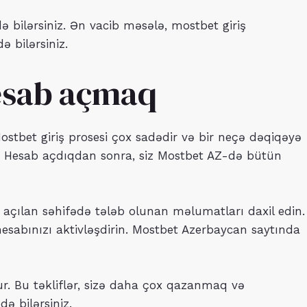
 bilərsiniz. Ən vacib məsələ, mostbet giriş
 bilərsiniz.
esab açmaq
stbet giriş prosesi çox sadədir və bir neçə dəqiqəyə
r. Hesab açdıqdan sonra, siz Mostbet AZ-də bütün
açılan səhifədə tələb olunan məlumatları daxil edin.
sabınızı aktivləşdirin. Mostbet Azerbaycan saytında
r. Bu təkliflər, sizə daha çox qazanmaq və
də bilərsiniz.