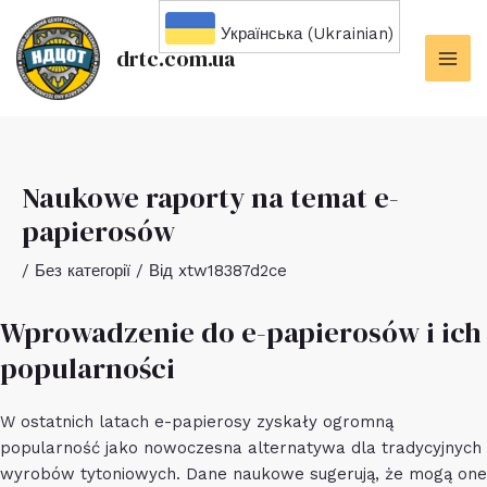
Перейти
Українська (Ukrainian)
до
drtc.com.ua
вмісту
MAI
ME
Naukowe raporty na temat e-
papierosów
/
Без категорії
/ Від
xtw18387d2ce
Wprowadzenie do e-papierosów i ich
popularności
W ostatnich latach e-papierosy zyskały ogromną
popularność jako nowoczesna alternatywa dla tradycyjnych
wyrobów tytoniowych. Dane naukowe sugerują, że mogą one