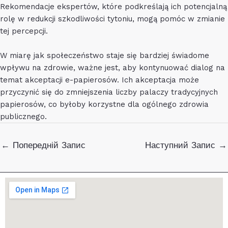
Rekomendacje ekspertów, które podkreślają ich potencjalną
rolę w redukcji szkodliwości tytoniu, mogą pomóc w zmianie
tej percepcji.
W miarę jak społeczeństwo staje się bardziej świadome
wpływu na zdrowie, ważne jest, aby kontynuować dialog na
temat akceptacji e-papierosów. Ich akceptacja może
przyczynić się do zmniejszenia liczby palaczy tradycyjnych
papierosów, co byłoby korzystne dla ogólnego zdrowia
publicznego.
Навігація
←
Попередній Запис
Наступний Запис
→
по
запису