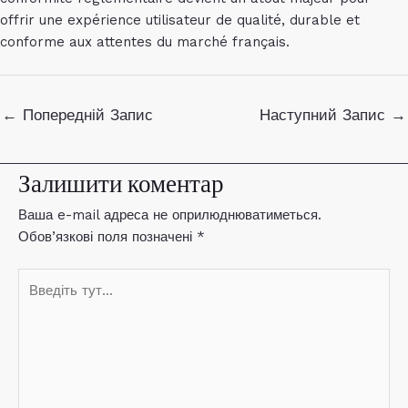
offrir une expérience utilisateur de qualité, durable et
conforme aux attentes du marché français.
Навігація
←
Попередній Запис
Наступний Запис
→
по
запису
Залишити коментар
Ваша e-mail адреса не оприлюднюватиметься.
Обов’язкові поля позначені
*
Введіть
тут...