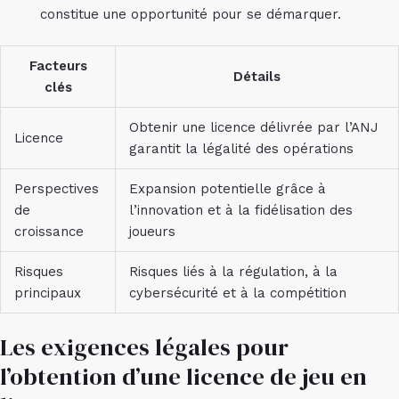
constitue une opportunité pour se démarquer.
Facteurs
Détails
clés
Obtenir une licence délivrée par l’ANJ
Licence
garantit la légalité des opérations
Perspectives
Expansion potentielle grâce à
de
l’innovation et à la fidélisation des
croissance
joueurs
Risques
Risques liés à la régulation, à la
principaux
cybersécurité et à la compétition
Les exigences légales pour
l’obtention d’une licence de jeu en