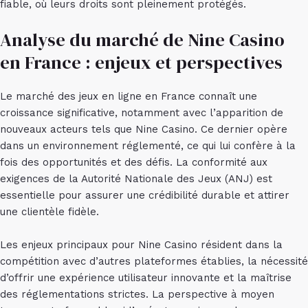
fiable, où leurs droits sont pleinement protégés.
Analyse du marché de Nine Casino
en France : enjeux et perspectives
Le marché des jeux en ligne en France connaît une
croissance significative, notamment avec l’apparition de
nouveaux acteurs tels que Nine Casino. Ce dernier opère
dans un environnement réglementé, ce qui lui confère à la
fois des opportunités et des défis. La conformité aux
exigences de la Autorité Nationale des Jeux (ANJ) est
essentielle pour assurer une crédibilité durable et attirer
une clientèle fidèle.
Les enjeux principaux pour Nine Casino résident dans la
compétition avec d’autres plateformes établies, la nécessité
d’offrir une expérience utilisateur innovante et la maîtrise
des réglementations strictes. La perspective à moyen