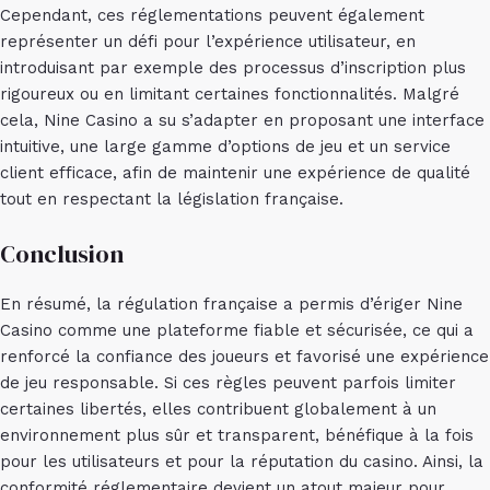
Cependant, ces réglementations peuvent également
représenter un défi pour l’expérience utilisateur, en
introduisant par exemple des processus d’inscription plus
rigoureux ou en limitant certaines fonctionnalités. Malgré
cela, Nine Casino a su s’adapter en proposant une interface
intuitive, une large gamme d’options de jeu et un service
client efficace, afin de maintenir une expérience de qualité
tout en respectant la législation française.
Conclusion
En résumé, la régulation française a permis d’ériger Nine
Casino comme une plateforme fiable et sécurisée, ce qui a
renforcé la confiance des joueurs et favorisé une expérience
de jeu responsable. Si ces règles peuvent parfois limiter
certaines libertés, elles contribuent globalement à un
environnement plus sûr et transparent, bénéfique à la fois
pour les utilisateurs et pour la réputation du casino. Ainsi, la
conformité réglementaire devient un atout majeur pour