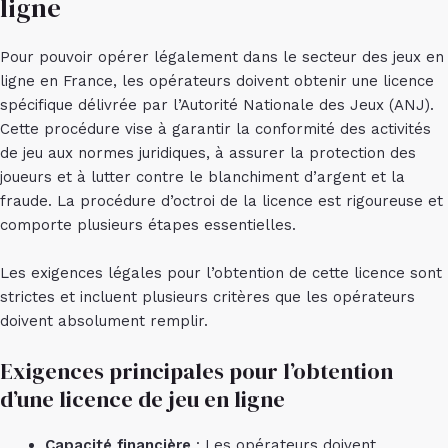
ligne
Pour pouvoir opérer légalement dans le secteur des jeux en
ligne en France, les opérateurs doivent obtenir une licence
spécifique délivrée par l’Autorité Nationale des Jeux (ANJ).
Cette procédure vise à garantir la conformité des activités
de jeu aux normes juridiques, à assurer la protection des
joueurs et à lutter contre le blanchiment d’argent et la
fraude. La procédure d’octroi de la licence est rigoureuse et
comporte plusieurs étapes essentielles.
Les exigences légales pour l’obtention de cette licence sont
strictes et incluent plusieurs critères que les opérateurs
doivent absolument remplir.
Exigences principales pour l’obtention
d’une licence de jeu en ligne
Capacité financière
: Les opérateurs doivent