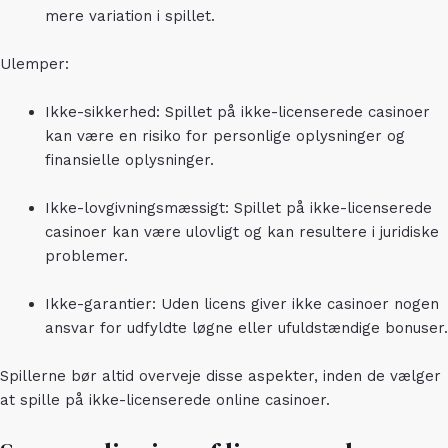
mere variation i spillet.
Ulemper:
Ikke-sikkerhed: Spillet på ikke-licenserede casinoer
kan være en risiko for personlige oplysninger og
finansielle oplysninger.
Ikke-lovgivningsmæssigt: Spillet på ikke-licenserede
casinoer kan være ulovligt og kan resultere i juridiske
problemer.
Ikke-garantier: Uden licens giver ikke casinoer nogen
ansvar for udfyldte løgne eller ufuldstændige bonuser.
Spillerne bør altid overveje disse aspekter, inden de vælger
at spille på ikke-licenserede online casinoer.