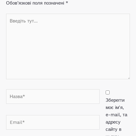
Обов’язкові поля позначені
*
Введіть
тут...
Назва*
Зберегти
моє ім'я,
e-mail, та
Email*
адресу
сайту в