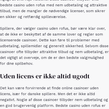
bedste
casino uden rofus
med nem udbetaling og attraktive
tilbud, men de mangler de nødvendige licenser, som sikrer
en sikker og retfærdig spilleværelse.
Spillere, der vælger casino uden rofus, bør være klar over,
at de ikke er beskyttet af de samme lover og regler som
licenserede casinoer. Dette kan føre til problemer med
udbetaling, spillemidler og generelt sikkerhed. Selvom disse
casinoer ofte tilbyder attraktive tilbud og nem udbetaling, er
det vigtigt at overveje, om de er den bedste valgmulighed
for dine spilbehov.
Uden licens er ikke altid ugodt
Det kan være forvirrende at finde online casinoer uden
licens, især for danske spillere. Men det er ikke altid
negativt. Nogle af disse casinoer tilbyder nem udbetaling og
en god brugervenlig platform. Bedste casino uden rofus er