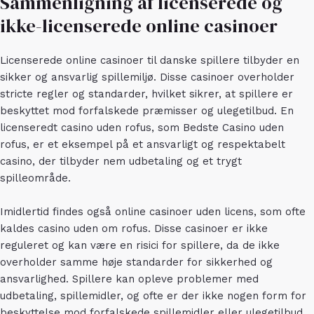
Sammenligning af licenserede og
ikke-licenserede online casinoer
Licenserede online casinoer til danske spillere tilbyder en
sikker og ansvarlig spillemiljø. Disse casinoer overholder
stricte regler og standarder, hvilket sikrer, at spillere er
beskyttet mod forfalskede præmisser og ulegetilbud. En
licenseredt casino uden rofus, som Bedste Casino uden
rofus, er et eksempel på et ansvarligt og respektabelt
casino, der tilbyder nem udbetaling og et trygt
spilleområde.
Imidlertid findes også online casinoer uden licens, som ofte
kaldes casino uden om rofus. Disse casinoer er ikke
reguleret og kan være en risici for spillere, da de ikke
overholder samme høje standarder for sikkerhed og
ansvarlighed. Spillere kan opleve problemer med
udbetaling, spillemidler, og ofte er der ikke nogen form for
beskyttelse mod forfalskede spillemidler eller ulegetilbud.