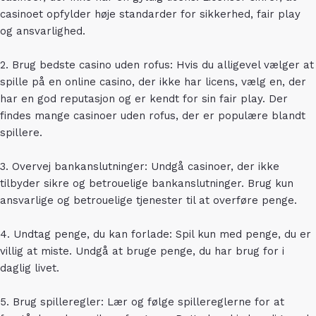
casinoet opfylder høje standarder for sikkerhed, fair play
og ansvarlighed.
2. Brug bedste casino uden rofus: Hvis du alligevel vælger at
spille på en online casino, der ikke har licens, vælg en, der
har en god reputasjon og er kendt for sin fair play. Der
findes mange casinoer uden rofus, der er populære blandt
spillere.
3. Overvej bankanslutninger: Undgå casinoer, der ikke
tilbyder sikre og betrouelige bankanslutninger. Brug kun
ansvarlige og betrouelige tjenester til at overføre penge.
4. Undtag penge, du kan forlade: Spil kun med penge, du er
villig at miste. Undgå at bruge penge, du har brug for i
daglig livet.
5. Brug spilleregler: Lær og følge spillereglerne for at