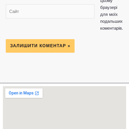
цьому
браузері
Сайт
для моїх
подальших
коментарів.