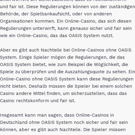
und fair ist. Diese Regulierungen können von der zuständigen
Behörde, der Spielbankaufsicht, oder von anderen
Organisationen kommen. Ein Online-Casino, das sich diesen
Regulierungen unterwirft, kann genauso sicher und fair sein
wie ein Online-Casino, das das OASIS System nutzt.
Aber es gibt auch Nachteile bei Online-Casinos ohne OASIS
System. Einige Spieler mögen die Regulierungen, die das
OASIS System bietet, wie zum Beispiel die Möglichkeit, die
Spiele zu überprüfen und die Auszahlungsquote zu sehen. Ein
Online-Casino ohne OASIS System kann diese Regulierungen
nicht bieten. Deshalb müssen die Spieler bei einem solchen
Casino andere Mittel finden, um sicherzustellen, dass das
Casino rechtskonform und fair ist.
Insgesamt kann man sagen, dass Online-Casinos in
Deutschland ohne OASIS System noch sicher und fair sein
können, aber es gibt auch Nachteile. Die Spieler müssen