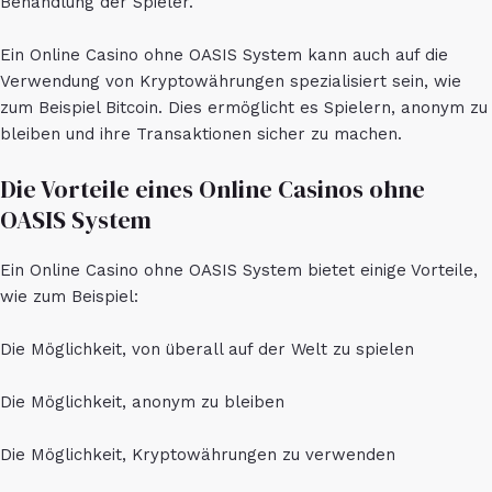
Behandlung der Spieler.
Ein Online Casino ohne OASIS System kann auch auf die
Verwendung von Kryptowährungen spezialisiert sein, wie
zum Beispiel Bitcoin. Dies ermöglicht es Spielern, anonym zu
bleiben und ihre Transaktionen sicher zu machen.
Die Vorteile eines Online Casinos ohne
OASIS System
Ein Online Casino ohne OASIS System bietet einige Vorteile,
wie zum Beispiel:
Die Möglichkeit, von überall auf der Welt zu spielen
Die Möglichkeit, anonym zu bleiben
Die Möglichkeit, Kryptowährungen zu verwenden