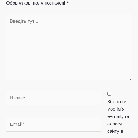
Обов’язкові поля позначені
*
Введіть
тут...
Назва*
Зберегти
моє ім'я,
e-mail, та
Email*
адресу
сайту в