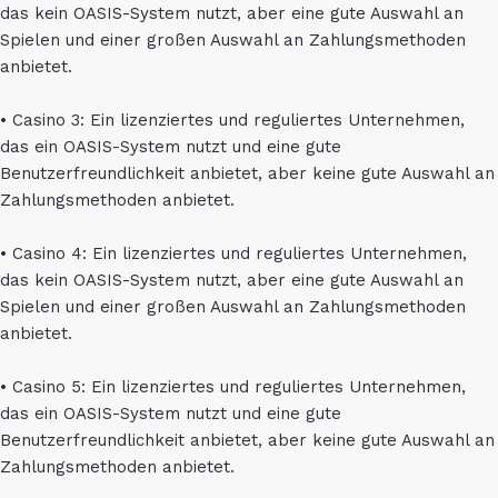
das kein OASIS-System nutzt, aber eine gute Auswahl an
Spielen und einer großen Auswahl an Zahlungsmethoden
anbietet.
• Casino 3: Ein lizenziertes und reguliertes Unternehmen,
das ein OASIS-System nutzt und eine gute
Benutzerfreundlichkeit anbietet, aber keine gute Auswahl an
Zahlungsmethoden anbietet.
• Casino 4: Ein lizenziertes und reguliertes Unternehmen,
das kein OASIS-System nutzt, aber eine gute Auswahl an
Spielen und einer großen Auswahl an Zahlungsmethoden
anbietet.
• Casino 5: Ein lizenziertes und reguliertes Unternehmen,
das ein OASIS-System nutzt und eine gute
Benutzerfreundlichkeit anbietet, aber keine gute Auswahl an
Zahlungsmethoden anbietet.