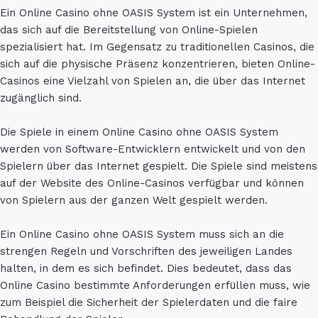
Ein Online Casino ohne OASIS System ist ein Unternehmen,
das sich auf die Bereitstellung von Online-Spielen
spezialisiert hat. Im Gegensatz zu traditionellen Casinos, die
sich auf die physische Präsenz konzentrieren, bieten Online-
Casinos eine Vielzahl von Spielen an, die über das Internet
zugänglich sind.
Die Spiele in einem Online Casino ohne OASIS System
werden von Software-Entwicklern entwickelt und von den
Spielern über das Internet gespielt. Die Spiele sind meistens
auf der Website des Online-Casinos verfügbar und können
von Spielern aus der ganzen Welt gespielt werden.
Ein Online Casino ohne OASIS System muss sich an die
strengen Regeln und Vorschriften des jeweiligen Landes
halten, in dem es sich befindet. Dies bedeutet, dass das
Online Casino bestimmte Anforderungen erfüllen muss, wie
zum Beispiel die Sicherheit der Spielerdaten und die faire