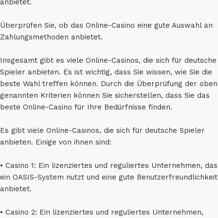
anbietet.
Überprüfen Sie, ob das Online-Casino eine gute Auswahl an
Zahlungsmethoden anbietet.
Insgesamt gibt es viele Online-Casinos, die sich für deutsche
Spieler anbieten. Es ist wichtig, dass Sie wissen, wie Sie die
beste Wahl treffen können. Durch die Überprüfung der oben
genannten Kriterien können Sie sicherstellen, dass Sie das
beste Online-Casino für Ihre Bedürfnisse finden.
Es gibt viele Online-Casinos, die sich für deutsche Spieler
anbieten. Einige von ihnen sind:
• Casino 1: Ein lizenziertes und reguliertes Unternehmen, das
ein OASIS-System nutzt und eine gute Benutzerfreundlichkeit
anbietet.
• Casino 2: Ein lizenziertes und reguliertes Unternehmen,