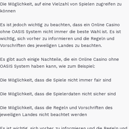
Die Möglichkeit, auf eine Vielzahl von Spielen zugreifen zu
können
Es ist jedoch wichtig zu beachten, dass ein Online Casino
ohne OASIS System nicht immer die beste Wahl ist. Es ist
wichtig, sich vorher zu informieren und die Regeln und
Vorschriften des jeweiligen Landes zu beachten.
Es gibt auch einige Nachteile, die ein Online Casino ohne
OASIS System haben kann, wie zum Beispiel:
Die Möglichkeit, dass die Spiele nicht immer fair sind
Die Möglichkeit, dass die Spielerdaten nicht sicher sind
Die Möglichkeit, dass die Regeln und Vorschriften des
jeweiligen Landes nicht beachtet werden
Es ist wichtig, sich vorher zu informieren und die Regeln und