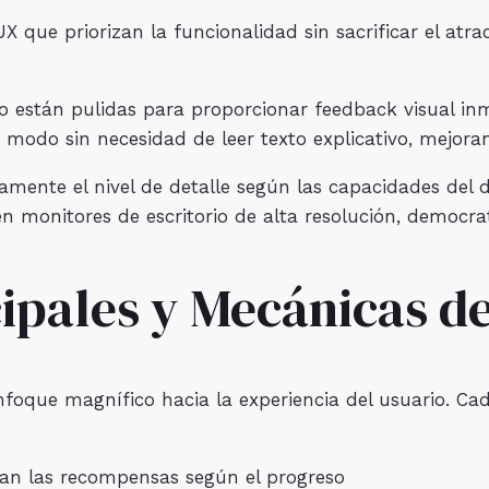
 que priorizan la funcionalidad sin sacrificar el atrac
o están pulidas para proporcionar feedback visual inm
odo sin necesidad de leer texto explicativo, mejorando
amente el nivel de detalle según las capacidades del d
onitores de escritorio de alta resolución, democrati
cipales y Mecánicas d
nfoque magnífico hacia la experiencia del usuario. Ca
tan las recompensas según el progreso