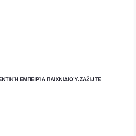
ΝΤΙΚΉ ΕΜΠΕΙΡΊΑ ΠΑΙΧΝΙΔΙΟΎ.ZAŽIJTE