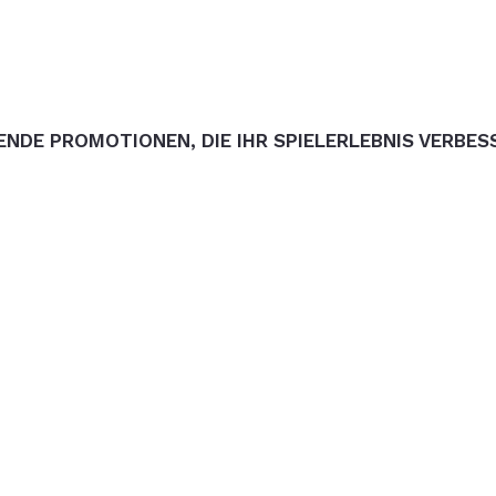
DE PROMOTIONEN, DIE IHR SPIELERLEBNIS VERBES