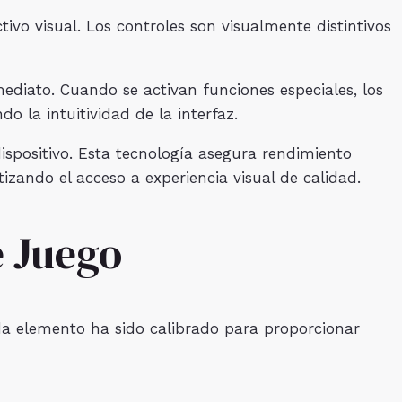
tivo visual. Los controles son visualmente distintivos
ediato. Cuando se activan funciones especiales, los
 la intuitividad de la interfaz.
ispositivo. Esta tecnología asegura rendimiento
zando el acceso a experiencia visual de calidad.
e Juego
da elemento ha sido calibrado para proporcionar