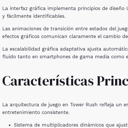
La interfaz gráfica implementa principios de diseño UX
y fácilmente identificables.
Las animaciones de transición entre estados del jueg
efectos gráficos comunican claramente el cambio de m
La escalabilidad gráfica adaptativa ajusta automátic
fluido tanto en smartphones de gama media como en m
Características Prin
La arquitectura de juego en Tower Rush refleja un e
entretenimiento consistente.
Sistema de multiplicadores dinámicos que ajus