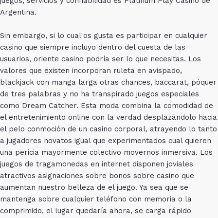
juegos, servicios y confiabilidad es Platinum Play Casino de
Argentina.
Sin embargo, si lo cual os gusta es participar en cualquier
casino que siempre incluyo dentro del cuesta de las
usuarios, oriente casino podría ser lo que necesitas. Los
valores que existen incorporan ruleta en avispado,
blackjack con manga larga otras chances, baccarat, póquer
de tres palabras y no ha transpirado juegos especiales
como Dream Catcher. Esta moda combina la comodidad de
el entretenimiento online con la verdad desplazándolo hacia
el pelo conmoción de un casino corporal, atrayendo lo tanto
a jugadores novatos igual que experimentados cual quieren
una pericia mayormente colectivo movernos inmersiva. Los
juegos de tragamonedas en internet disponen joviales
atractivos asignaciones sobre bonos sobre casino que
aumentan nuestro belleza de el juego. Ya sea que se
mantenga sobre cualquier teléfono con memoria o la
comprimido, el lugar quedaría ahora, se carga rápido