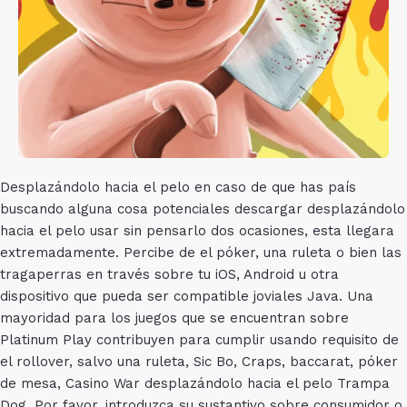
Desplazándolo hacia el pelo en caso de que has país
buscando alguna cosa potenciales descargar desplazándolo
hacia el pelo usar sin pensarlo dos ocasiones, esta llegara
extremadamente. Percibe de el póker, una ruleta o bien las
tragaperras en través sobre tu iOS, Android u otra
dispositivo que pueda ser compatible joviales Java. Una
mayoridad para los juegos que se encuentran sobre
Platinum Play contribuyen para cumplir usando requisito de
el rollover, salvo una ruleta, Sic Bo, Craps, baccarat, póker
de mesa, Casino War desplazándolo hacia el pelo Trampa
Dog. Por favor, introduzca su sustantivo sobre consumidor o