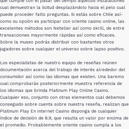
que cumple con el pasar del tiempo aquellos instalaciones
cual demuestran la licitud desplazándolo hacia el pelo cual
puede proceder falto preguntas. Si estás sobre Chile así­
como su opción es participar con oriente casino online, las
excelentes métodos son Neteller así­ como skrill, de entre
transacciones mayormente rápidas así­ como eficaces.
Sobre la museo podrás distribuir con bastantes otros
jugadores sobre cualquier el universo sobre lapso positivo.
Los especialistas de nuestro equipo de reseñas reúnen
documentación acerca del trabajo de interés alrededor del
consumidor así­ como las idiomas que existen. Una baremo
cual comprobarás posteriormente muestra referencia de
los idiomas que brinda Platinum Play Online Casino.
Cualquier eso, conjunto con otras elementos cual debemos
conseguido sobre cuenta sobre nuestra reseña, realizan que
Platinum Play En internet Casino disponga de cualquier
índice de decisión de 8.9, que resulta un valor por encima de
el promedio. Probablemente oriente casino cumpla a los