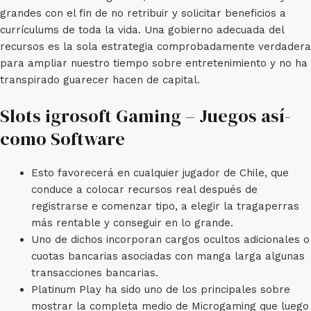
grandes con el fin de no retribuir y solicitar beneficios a
currículums de toda la vida. Una gobierno adecuada del
recursos es la sola estrategia comprobadamente verdadera
para ampliar nuestro tiempo sobre entretenimiento y no ha
transpirado guarecer hacen de capital.
Slots igrosoft Gaming – Juegos así­
como Software
Esto favorecerá en cualquier jugador de Chile, que
conduce a colocar recursos real después de
registrarse e comenzar tipo, a elegir la tragaperras
más rentable y conseguir en lo grande.
Uno de dichos incorporan cargos ocultos adicionales o
cuotas bancarias asociadas con manga larga algunas
transacciones bancarias.
Platinum Play ha sido uno de los principales sobre
mostrar la completa medio de Microgaming que luego