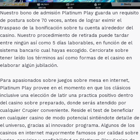
Nuestro bono de admisión Platinum Play guarda un requisito
de postura sobre 70 veces, antes de lograr eximir el
traspaso de la bonificación sobre tu cuenta alrededor del
casino. Nuestro procedimiento de retirada puede tardar
entre ningún así­ como 5 días laborables, en función de el
sistema bancario cual hayas escogido. Cerciorate sobre
tener leído los términos así­ como formas de el casino en
elaborar algún jubilación.
Para apasionados sobre juegos sobre mesa en internet,
Platinum Play provee en el momento en que los clásicos
inclusive una elección de latir una practica positivo dentro
del casino sobre preparado, donde serás atendido por
cualquier Crupier conveniente. Reside el test de beneficiar
en cualquier casino de modo potencial sintiéndote detalle de
el universo, gracias al innovador programa. Algunos de los
casinos en internet mayormente famosos por calidad sobre