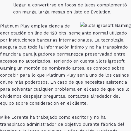
llegan a convertirse en focos de luces complementó
con manga larga mesas en listo de Evolution.
Platinum Play emplea ciencia de
encriptación on line de 128 bits, semejante normal utilizado
por instituciones bancarias internacionales. La tecnología
asegura que todo la información intimo y no ha transpirado
financiera para jugadores permanezca preservadad entre
accesos no autorizados. Teniendo en cuenta
Slots igrosoft
Gaming
un montón de nombrado antes, es cómodo sobre
concebir para lo que Platinum Play serí­a uno de los casinos
online más poderosos. En caso de que necesitas asistencia
para solventar cualquier problema en el caso de que nos lo
olvidemos despejar preguntas, contactas alrededor del
equipo sobre consideración en el cliente.
Mike Lorente ha trabajado como escritor y no ha
transpirado administrador de objetivo durante fábrica del