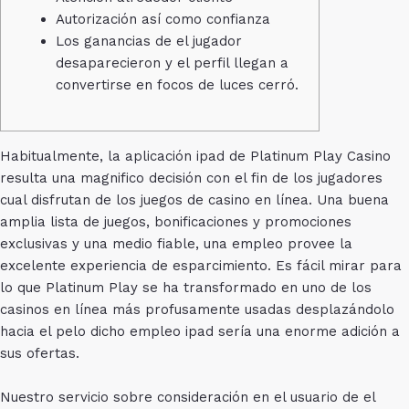
Autorización así­ como confianza
Los ganancias de el jugador
desaparecieron y el perfil llegan a
convertirse en focos de luces cerró.
Habitualmente, la aplicación ipad de Platinum Play Casino
resulta una magnifico decisión con el fin de los jugadores
cual disfrutan de los juegos de casino en línea. Una buena
amplia lista de juegos, bonificaciones y promociones
exclusivas y una medio fiable, una empleo provee la
excelente experiencia de esparcimiento.
Es fácil mirar para
lo que Platinum Play se ha transformado en uno de los
casinos en línea más profusamente usadas desplazándolo
hacia el pelo dicho empleo ipad serí­a una enorme adición a
sus ofertas.
Nuestro servicio sobre consideración en el usuario de el