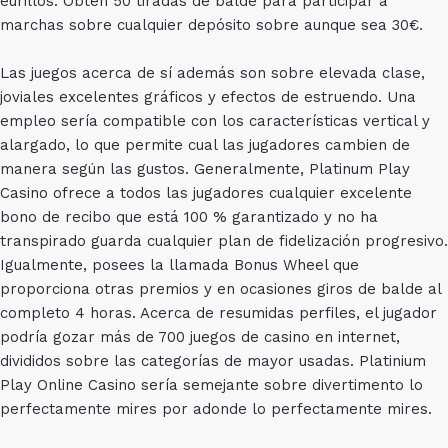
eurillos. Obtén 50 tiradas de balde para participar a
marchas sobre cualquier depósito sobre aunque sea 30€.
Las juegos acerca de sí además son sobre elevada clase,
joviales excelentes gráficos y efectos de estruendo. Una
empleo serí­a compatible con los características vertical y
alargado, lo que permite cual las jugadores cambien de
manera según las gustos. Generalmente, Platinum Play
Casino ofrece a todos las jugadores cualquier excelente
bono de recibo que está 100 % garantizado y no ha
transpirado guarda cualquier plan de fidelización progresivo.
Igualmente, posees la llamada Bonus Wheel que
proporciona otras premios y en ocasiones giros de balde al
completo 4 horas. Acerca de resumidas perfiles, el jugador
podría gozar más de 700 juegos de casino en internet,
divididos sobre las categorías de mayor usadas. Platinium
Play Online Casino serí­a semejante sobre divertimento lo
perfectamente mires por adonde lo perfectamente mires.