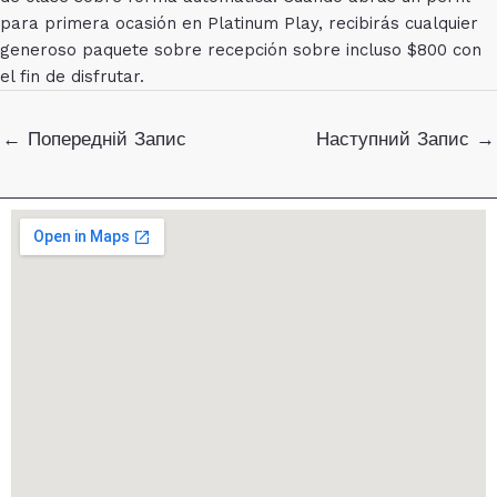
para primera ocasión en Platinum Play, recibirás cualquier
generoso paquete sobre recepción sobre incluso $800 con
el fin de disfrutar.
Навігація
←
Попередній Запис
Наступний Запис
→
по
запису