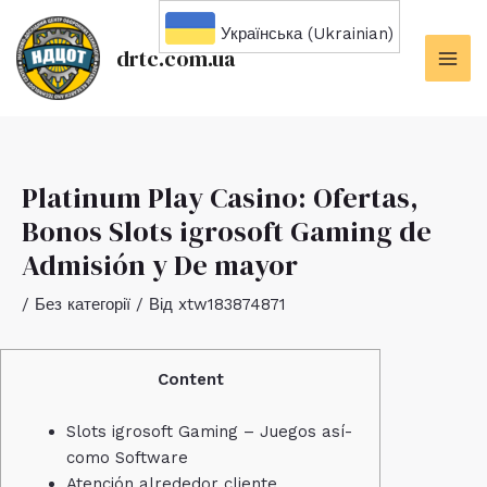
Перейти
Українська (Ukrainian)
до
drtc.com.ua
вмісту
MAI
ME
Platinum Play Casino: Ofertas,
Bonos Slots igrosoft Gaming de
Admisión y De mayor
/
Без категорії
/ Від
xtw183874871
Content
Slots igrosoft Gaming – Juegos así­
como Software
Atención alrededor cliente