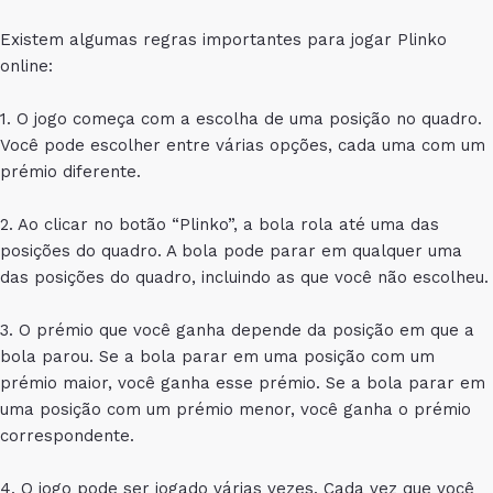
Existem algumas regras importantes para jogar Plinko
online:
1. O jogo começa com a escolha de uma posição no quadro.
Você pode escolher entre várias opções, cada uma com um
prémio diferente.
2. Ao clicar no botão “Plinko”, a bola rola até uma das
posições do quadro. A bola pode parar em qualquer uma
das posições do quadro, incluindo as que você não escolheu.
3. O prémio que você ganha depende da posição em que a
bola parou. Se a bola parar em uma posição com um
prémio maior, você ganha esse prémio. Se a bola parar em
uma posição com um prémio menor, você ganha o prémio
correspondente.
4. O jogo pode ser jogado várias vezes. Cada vez que você