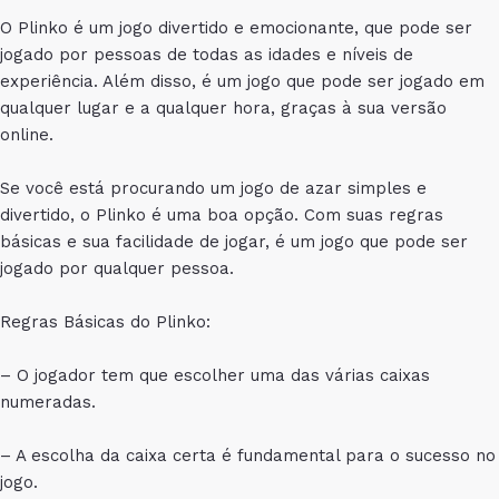
O Plinko é um jogo divertido e emocionante, que pode ser
jogado por pessoas de todas as idades e níveis de
experiência. Além disso, é um jogo que pode ser jogado em
qualquer lugar e a qualquer hora, graças à sua versão
online.
Se você está procurando um jogo de azar simples e
divertido, o Plinko é uma boa opção. Com suas regras
básicas e sua facilidade de jogar, é um jogo que pode ser
jogado por qualquer pessoa.
Regras Básicas do Plinko:
– O jogador tem que escolher uma das várias caixas
numeradas.
– A escolha da caixa certa é fundamental para o sucesso no
jogo.