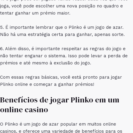
joga, você pode escolher uma nova posição no quadro e
tentar ganhar um prémio maior.
5. É importante lembrar que o Plinko é um jogo de azar.
Não há uma estratégia certa para ganhar, apenas sorte.
6. Além disso, é importante respeitar as regras do jogo e
não tentar enganar o sistema. Isso pode levar a perda de
prémios e até mesmo à exclusão do jogo.
Com essas regras básicas, você está pronto para jogar
Plinko online e começar a ganhar prémios!
Benefícios de jogar Plinko em um
online casino
O Plinko é um jogo de azar popular em muitos online
casinos, e oferece uma variedade de benefícios para os