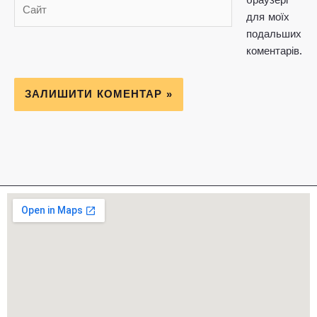
Сайт
для моїх
подальших
коментарів.