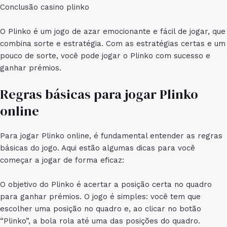
Conclusão
casino plinko
O Plinko é um jogo de azar emocionante e fácil de jogar, que
combina sorte e estratégia. Com as estratégias certas e um
pouco de sorte, você pode jogar o Plinko com sucesso e
ganhar prémios.
Regras básicas para jogar Plinko
online
Para jogar Plinko online, é fundamental entender as regras
básicas do jogo. Aqui estão algumas dicas para você
começar a jogar de forma eficaz:
O objetivo do Plinko é acertar a posição certa no quadro
para ganhar prémios. O jogo é simples: você tem que
escolher uma posição no quadro e, ao clicar no botão
“Plinko”, a bola rola até uma das posições do quadro.