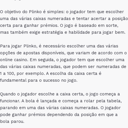
O objetivo do Plinko é simples: o jogador tem que escolher
uma das várias caixas numeradas e tentar acertar a posição
certa para ganhar prémios. O jogo é baseado em sorte,
mas também exige estratégia e habilidade para jogar bem.
Para jogar Plinko, é necessário escolher uma das várias
opções de apostas disponíveis, que variam de acordo com o
online casino. Em seguida, o jogador tem que escolher uma
das várias caixas numeradas, que podem ser numeradas de
1 a 100, por exemplo. A escolha da caixa certa é
fundamental para o sucesso no jogo.
Quando o jogador escolhe a caixa certa, o jogo começa a
funcionar. A bola é lançada e começa a rolar pela tabela,
parando em uma das várias caixas numeradas. O jogador
pode ganhar prémios dependendo da posição em que a
bola parou.