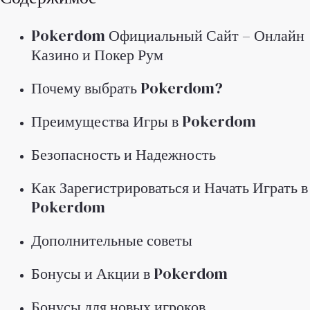
Pokerdom Официальный Сайт – Онлайн
Казино и Покер Рум
Почему выбрать Pokerdom?
Преимущества Игры в Pokerdom
Безопасность и Надежность
Как Зарегистрироваться и Начать Играть в
Pokerdom
Дополнительные советы
Бонусы и Акции в Pokerdom
Бонусы для новых игроков