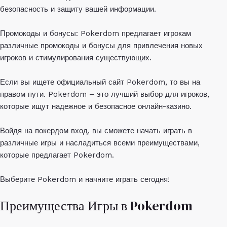
безопасность и защиту вашей информации.
Промокоды и бонусы: Pokerdom предлагает игрокам
различные промокоды и бонусы для привлечения новых
игроков и стимулирования существующих.
Если вы ищете официальный сайт Pokerdom, то вы на
правом пути. Pokerdom – это лучший выбор для игроков,
которые ищут надежное и безопасное онлайн-казино.
Войдя на покердом вход, вы сможете начать играть в
различные игры и насладиться всеми преимуществами,
которые предлагает Pokerdom.
Выберите Pokerdom и начните играть сегодня!
Преимущества Игры в Pokerdom