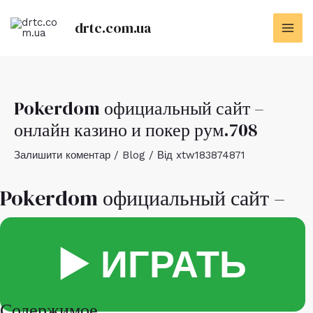
Перейти
до
drtc.com.ua
MAI
вмісту
ME
Pokerdom официальный сайт –
онлайн казино и покер рум.708
Залишити коментар
/
Blog
/ Від
xtw183874871
Pokerdom официальный сайт –
онлайн казино и покер рум
▶️ ИГРАТЬ
Содержимое